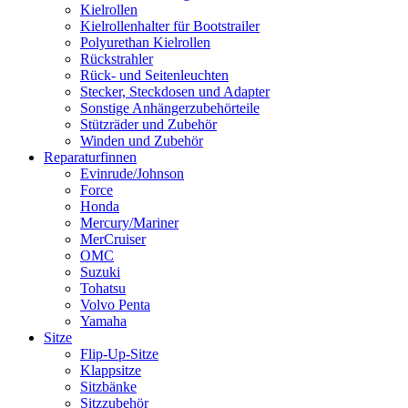
Kielrollen
Kielrollenhalter für Bootstrailer
Polyurethan Kielrollen
Rückstrahler
Rück- und Seitenleuchten
Stecker, Steckdosen und Adapter
Sonstige Anhängerzubehörteile
Stützräder und Zubehör
Winden und Zubehör
Reparaturfinnen
Evinrude/Johnson
Force
Honda
Mercury/Mariner
MerCruiser
OMC
Suzuki
Tohatsu
Volvo Penta
Yamaha
Sitze
Flip-Up-Sitze
Klappsitze
Sitzbänke
Sitzzubehör