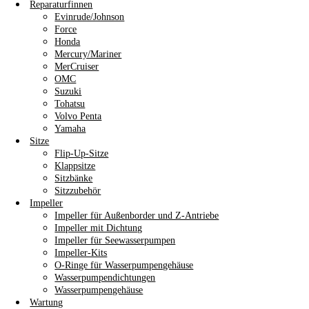
Reparaturfinnen
Evinrude/Johnson
Force
Honda
Mercury/Mariner
MerCruiser
OMC
Suzuki
Tohatsu
Volvo Penta
Yamaha
Sitze
Flip-Up-Sitze
Klappsitze
Sitzbänke
Sitzzubehör
Impeller
Impeller für Außenborder und Z-Antriebe
Impeller mit Dichtung
Impeller für Seewasserpumpen
Impeller-Kits
O-Ringe für Wasserpumpengehäuse
Wasserpumpendichtungen
Wasserpumpengehäuse
Wartung