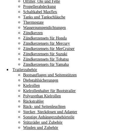
Ölfilter, Öle und Fette
Propellerabdeckung
Schaltkabel Maxflex
Tanks und Tankschläuche
Thermostate
Wasserpumpendichtungen
Zündkerzen
Zündkerzensets für Honda
Zündkerzensets für Mercury
Zündkerzensets für MerCruiser
Zündkerzensets für Suzuki
Zündkerzensets für Tohatsu
Zündkerzensets für Yamaha
Trailerzubehör
Bootsauflagen und Seitenstützen
Diebstahlsicherungen
Kielrollen
Kielrollenhalter für Bootstrailer
Polyurethan Kielrollen
Rückstrahler
Rück- und Seitenleuchten
Stecker, Steckdosen und Adapter
Sonstige Anhängerzubehörteile
Stützräder und Zubehör
Winden und Zubehör