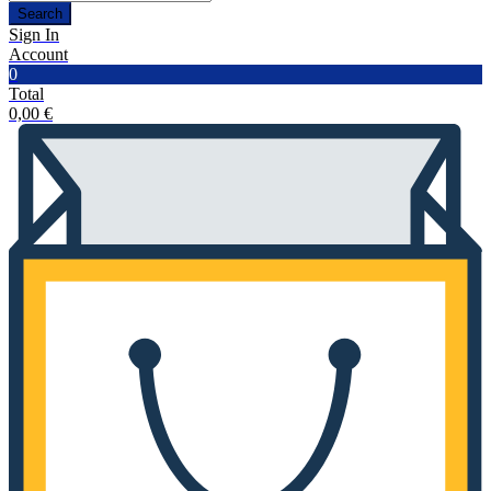
Search
Sign In
Account
0
Total
0,00
€