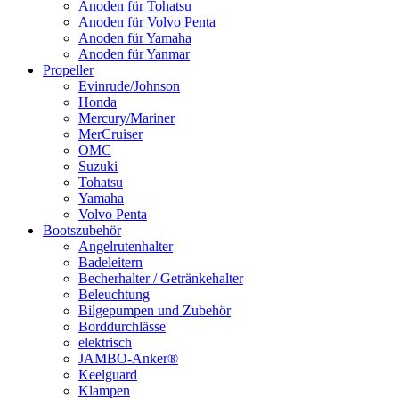
Anoden für Tohatsu
Anoden für Volvo Penta
Anoden für Yamaha
Anoden für Yanmar
Propeller
Evinrude/Johnson
Honda
Mercury/Mariner
MerCruiser
OMC
Suzuki
Tohatsu
Yamaha
Volvo Penta
Bootszubehör
Angelrutenhalter
Badeleitern
Becherhalter / Getränkehalter
Beleuchtung
Bilgepumpen und Zubehör
Borddurchlässe
elektrisch
JAMBO-Anker®
Keelguard
Klampen