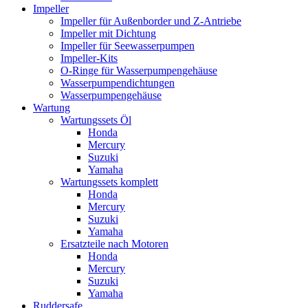
Impeller
Impeller für Außenborder und Z-Antriebe
Impeller mit Dichtung
Impeller für Seewasserpumpen
Impeller-Kits
O-Ringe für Wasserpumpengehäuse
Wasserpumpendichtungen
Wasserpumpengehäuse
Wartung
Wartungssets Öl
Honda
Mercury
Suzuki
Yamaha
Wartungssets komplett
Honda
Mercury
Suzuki
Yamaha
Ersatzteile nach Motoren
Honda
Mercury
Suzuki
Yamaha
Ruddersafe