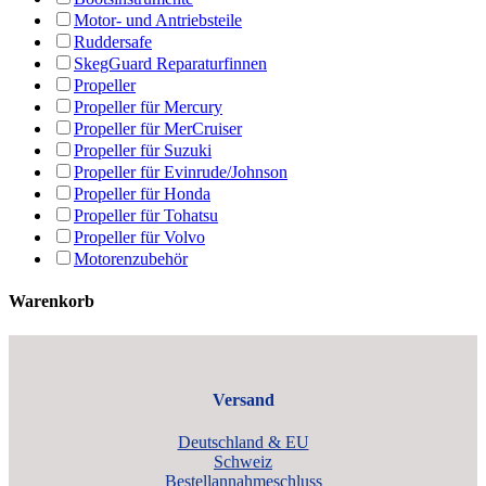
Motor- und Antriebsteile
Ruddersafe
SkegGuard Reparaturfinnen
Propeller
Propeller für Mercury
Propeller für MerCruiser
Propeller für Suzuki
Propeller für Evinrude/Johnson
Propeller für Honda
Propeller für Tohatsu
Propeller für Volvo
Motorenzubehör
Warenkorb
Versand
Deutschland & EU
Schweiz
Bestellannahmeschluss