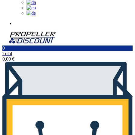
0
Total
0,00
€