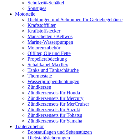
Schulze®-Schäkel
Sonstiges
Motorteile
Dichtungen und Schrauben für Getriebegehäuse
Kraftstofffilter
Kraftstoffstecker
Manschetten / Bellwos
Marine-Wasserpumpen
Motorenzubehör
Ölfilter, Öle und Fette
Propellerabdeckung
Schaltkabel Maxflex
Tanks und Tankschläuche
Thermostate
Wasserpumpendichtungen
Zündkerzen
Zündkerzensets für Honda
Zündkerzensets für Mercury
Zündkerzensets für MerCruiser
Zündkerzensets für Suzuki
Zündkerzensets für Tohatsu
Zündkerzensets für Yamaha
Trailerzubehör
Bootsauflagen und Seitenstützen
Diebstahlsicherungen