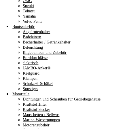
OMC
Suzuki
Tohatsu
Yamaha
Volvo Penta
Bootszubehör
Angelrutenhalter
Badeleitern
Becherhalter / Getränkehalter
Beleuchtung
Bilgepumpen und Zubehör
Borddurchlässe
elektrisch
JAMBO-Anker®
Keelguard
Klampen
Schulze®-Schäkel
Sonstiges
Motorteile
Dichtungen und Schrauben für Getriebegehäuse
Kraftstofffilter
Kraftstoffstecker
Manschetten / Bellwos
Marine-Wasserpumpen
Motorenzubehör