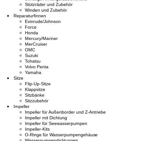
Stützräder und Zubehör
Winden und Zubehör
Reparaturfinnen
Evinrude/Johnson
Force
Honda
Mercury/Mariner
MerCruiser
OMC
Suzuki
Tohatsu
Volvo Penta
Yamaha
Sitze
Flip-Up-Sitze
Klappsitze
Sitzbänke
Sitzzubehör
Impeller
Impeller für Außenborder und Z-Antriebe
Impeller mit Dichtung
Impeller für Seewasserpumpen
Impeller-Kits
O-Ringe für Wasserpumpengehäuse
Wasserpumpendichtungen