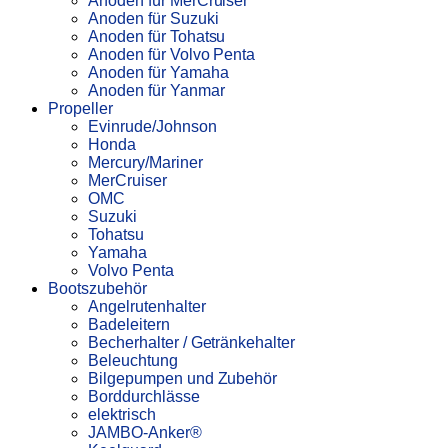
Anoden für MerCruiser
Anoden für Suzuki
Anoden für Tohatsu
Anoden für Volvo Penta
Anoden für Yamaha
Anoden für Yanmar
Propeller
Evinrude/Johnson
Honda
Mercury/Mariner
MerCruiser
OMC
Suzuki
Tohatsu
Yamaha
Volvo Penta
Bootszubehör
Angelrutenhalter
Badeleitern
Becherhalter / Getränkehalter
Beleuchtung
Bilgepumpen und Zubehör
Borddurchlässe
elektrisch
JAMBO-Anker®