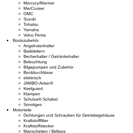
Mercury/Mariner
MerCruiser
OMC
Suzuki
Tohatsu
Yamaha
Volvo Penta
Bootszubehör
Angelrutenhalter
Badeleitern
Becherhalter / Getränkehalter
Beleuchtung
Bilgepumpen und Zubehör
Borddurchlässe
elektrisch
JAMBO-Anker®
Keelguard
Klampen
Schulze®-Schäkel
Sonstiges
Motorteile
Dichtungen und Schrauben für Getriebegehäuse
Kraftstofffilter
Kraftstoffstecker
Manschetten / Bellwos