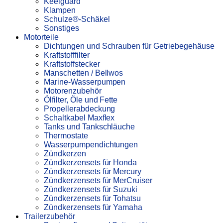
Keelguard
Klampen
Schulze®-Schäkel
Sonstiges
Motorteile
Dichtungen und Schrauben für Getriebegehäuse
Kraftstofffilter
Kraftstoffstecker
Manschetten / Bellwos
Marine-Wasserpumpen
Motorenzubehör
Ölfilter, Öle und Fette
Propellerabdeckung
Schaltkabel Maxflex
Tanks und Tankschläuche
Thermostate
Wasserpumpendichtungen
Zündkerzen
Zündkerzensets für Honda
Zündkerzensets für Mercury
Zündkerzensets für MerCruiser
Zündkerzensets für Suzuki
Zündkerzensets für Tohatsu
Zündkerzensets für Yamaha
Trailerzubehör