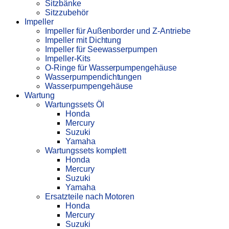
Sitzbänke
Sitzzubehör
Impeller
Impeller für Außenborder und Z-Antriebe
Impeller mit Dichtung
Impeller für Seewasserpumpen
Impeller-Kits
O-Ringe für Wasserpumpengehäuse
Wasserpumpendichtungen
Wasserpumpengehäuse
Wartung
Wartungssets Öl
Honda
Mercury
Suzuki
Yamaha
Wartungssets komplett
Honda
Mercury
Suzuki
Yamaha
Ersatzteile nach Motoren
Honda
Mercury
Suzuki