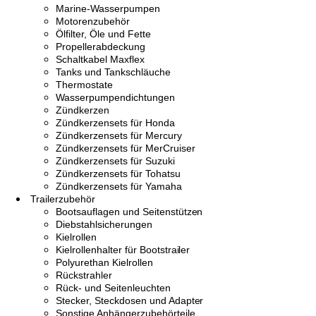
Marine-Wasserpumpen
Motorenzubehör
Ölfilter, Öle und Fette
Propellerabdeckung
Schaltkabel Maxflex
Tanks und Tankschläuche
Thermostate
Wasserpumpendichtungen
Zündkerzen
Zündkerzensets für Honda
Zündkerzensets für Mercury
Zündkerzensets für MerCruiser
Zündkerzensets für Suzuki
Zündkerzensets für Tohatsu
Zündkerzensets für Yamaha
Trailerzubehör
Bootsauflagen und Seitenstützen
Diebstahlsicherungen
Kielrollen
Kielrollenhalter für Bootstrailer
Polyurethan Kielrollen
Rückstrahler
Rück- und Seitenleuchten
Stecker, Steckdosen und Adapter
Sonstige Anhängerzubehörteile