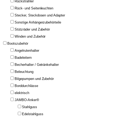
Rückstrahler
Rück- und Seitenleuchten
Stecker, Steckdosen und Adapter
Sonstige Anhängerzubehörteile
Stützräder und Zubehör
Winden und Zubehör
Bootszubehör
Angelrutenhalter
Badeleitern
Becherhalter / Getränkehalter
Beleuchtung
Bilgepumpen und Zubehör
Borddurchlässe
elektrisch
JAMBO-Anker®
Stahlguss
Edelstahlguss