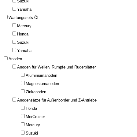
Suzuki
Yamaha
Wartungssets Öl
Mercury
Honda
Suzuki
Yamaha
Anoden
Anoden für Wellen, Rümpfe und Ruderblätter
Aluminiumanoden
Magnesiumanoden
Zinkanoden
Anodensätze für Außenborder und Z-Antriebe
Honda
MerCruiser
Mercury
Suzuki