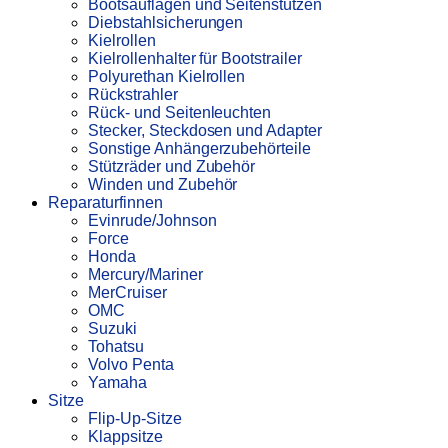
Bootsauflagen und Seitenstützen
Diebstahlsicherungen
Kielrollen
Kielrollenhalter für Bootstrailer
Polyurethan Kielrollen
Rückstrahler
Rück- und Seitenleuchten
Stecker, Steckdosen und Adapter
Sonstige Anhängerzubehörteile
Stützräder und Zubehör
Winden und Zubehör
Reparaturfinnen
Evinrude/Johnson
Force
Honda
Mercury/Mariner
MerCruiser
OMC
Suzuki
Tohatsu
Volvo Penta
Yamaha
Sitze
Flip-Up-Sitze
Klappsitze