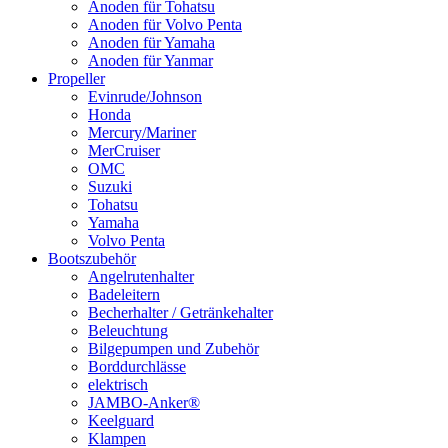
Anoden für Tohatsu
Anoden für Volvo Penta
Anoden für Yamaha
Anoden für Yanmar
Propeller
Evinrude/Johnson
Honda
Mercury/Mariner
MerCruiser
OMC
Suzuki
Tohatsu
Yamaha
Volvo Penta
Bootszubehör
Angelrutenhalter
Badeleitern
Becherhalter / Getränkehalter
Beleuchtung
Bilgepumpen und Zubehör
Borddurchlässe
elektrisch
JAMBO-Anker®
Keelguard
Klampen