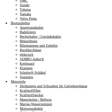
OMC
Suzuki
Tohatsu
Yamaha
Volvo Penta
Bootszubehör
Angelrutenhalter
Badeleitern
Becherhalter / Getränkehalter
Beleuchtung
Bilgepumpen und Zubehör
Borddurchlässe
elektrisch
JAMBO-Anker®
Keelguard
Klampen
Schulze®-Schäkel
Sonstiges
Motorteile
Dichtungen und Schrauben für Getriebegehäuse
Kraftstofffilter
Kraftstoffstecker
Manschetten / Bellwos
Marine-Wasserpumpen
Motorenzubehör