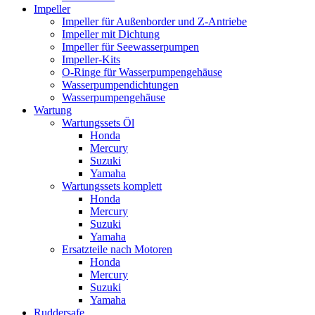
Impeller
Impeller für Außenborder und Z-Antriebe
Impeller mit Dichtung
Impeller für Seewasserpumpen
Impeller-Kits
O-Ringe für Wasserpumpengehäuse
Wasserpumpendichtungen
Wasserpumpengehäuse
Wartung
Wartungssets Öl
Honda
Mercury
Suzuki
Yamaha
Wartungssets komplett
Honda
Mercury
Suzuki
Yamaha
Ersatzteile nach Motoren
Honda
Mercury
Suzuki
Yamaha
Ruddersafe