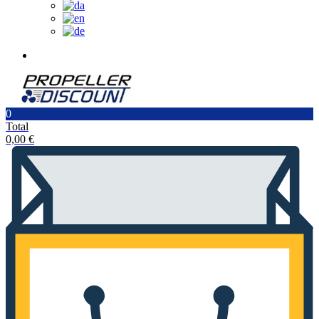
0
Total
0,00
€