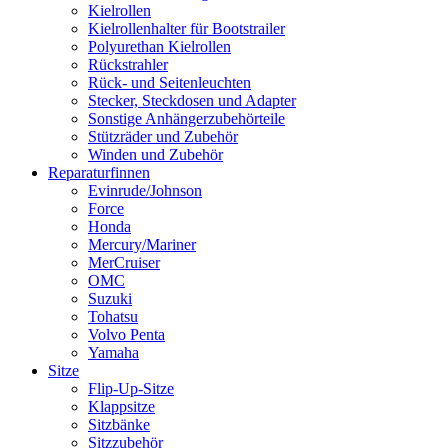
Kielrollen
Kielrollenhalter für Bootstrailer
Polyurethan Kielrollen
Rückstrahler
Rück- und Seitenleuchten
Stecker, Steckdosen und Adapter
Sonstige Anhängerzubehörteile
Stützräder und Zubehör
Winden und Zubehör
Reparaturfinnen
Evinrude/Johnson
Force
Honda
Mercury/Mariner
MerCruiser
OMC
Suzuki
Tohatsu
Volvo Penta
Yamaha
Sitze
Flip-Up-Sitze
Klappsitze
Sitzbänke
Sitzzubehör