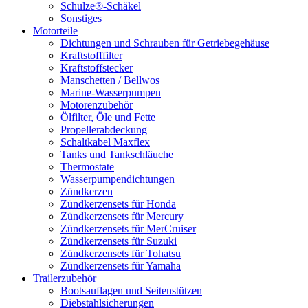
Schulze®-Schäkel
Sonstiges
Motorteile
Dichtungen und Schrauben für Getriebegehäuse
Kraftstofffilter
Kraftstoffstecker
Manschetten / Bellwos
Marine-Wasserpumpen
Motorenzubehör
Ölfilter, Öle und Fette
Propellerabdeckung
Schaltkabel Maxflex
Tanks und Tankschläuche
Thermostate
Wasserpumpendichtungen
Zündkerzen
Zündkerzensets für Honda
Zündkerzensets für Mercury
Zündkerzensets für MerCruiser
Zündkerzensets für Suzuki
Zündkerzensets für Tohatsu
Zündkerzensets für Yamaha
Trailerzubehör
Bootsauflagen und Seitenstützen
Diebstahlsicherungen