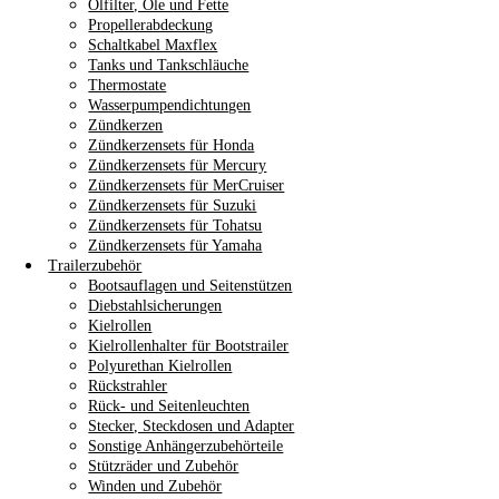
Ölfilter, Öle und Fette
Propellerabdeckung
Schaltkabel Maxflex
Tanks und Tankschläuche
Thermostate
Wasserpumpendichtungen
Zündkerzen
Zündkerzensets für Honda
Zündkerzensets für Mercury
Zündkerzensets für MerCruiser
Zündkerzensets für Suzuki
Zündkerzensets für Tohatsu
Zündkerzensets für Yamaha
Trailerzubehör
Bootsauflagen und Seitenstützen
Diebstahlsicherungen
Kielrollen
Kielrollenhalter für Bootstrailer
Polyurethan Kielrollen
Rückstrahler
Rück- und Seitenleuchten
Stecker, Steckdosen und Adapter
Sonstige Anhängerzubehörteile
Stützräder und Zubehör
Winden und Zubehör