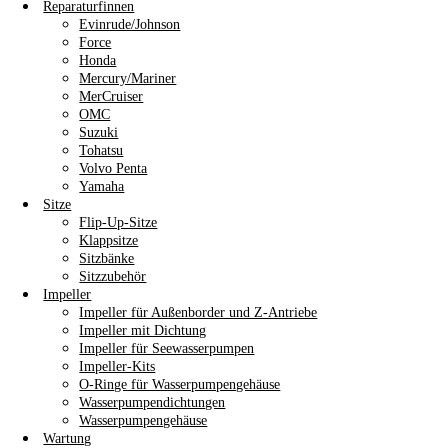
Reparaturfinnen
Evinrude/Johnson
Force
Honda
Mercury/Mariner
MerCruiser
OMC
Suzuki
Tohatsu
Volvo Penta
Yamaha
Sitze
Flip-Up-Sitze
Klappsitze
Sitzbänke
Sitzzubehör
Impeller
Impeller für Außenborder und Z-Antriebe
Impeller mit Dichtung
Impeller für Seewasserpumpen
Impeller-Kits
O-Ringe für Wasserpumpengehäuse
Wasserpumpendichtungen
Wasserpumpengehäuse
Wartung