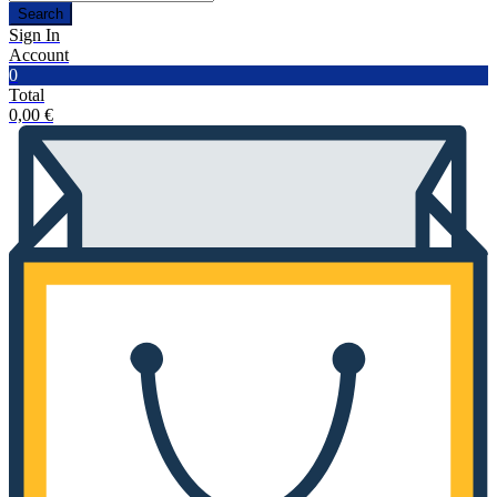
Search
Sign In
Account
0
Total
0,00
€