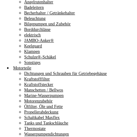
Angelrutenhalter
Badeleitern
Becherhalter / Getränkehalter
Beleuchtung
Bilgepumpen und Zubehör
Borddurchlässe
elektrisch
JAMBO-Anker®
Keelguard
Klampen
Schulze®-Schäkel
Sonstiges
Motorteile
Dichtungen und Schrauben für Getriebegehäuse
Kraftstofffilter
Kraftstoffstecker
Manschetten / Bellwos
Marine-Wasserpumpen
Motorenzubehör
Ölfilter, Öle und Fette
Propellerabdeckung
Schaltkabel Maxflex
Tanks und Tankschläuche
Thermostate
Wasserpumpendichtungen