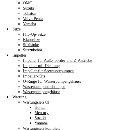
OMC
Suzuki
Tohatsu
Volvo Penta
Yamaha
Sitze
Flip-Up-Sitze
Klappsitze
Sitzbänke
Sitzzubehör
Impeller
Impeller für Außenborder und Z-Antriebe
Impeller mit Dichtung
Impeller für Seewasserpumpen
Impeller-Kits
O-Ringe für Wasserpumpengehäuse
Wasserpumpendichtungen
Wasserpumpengehäuse
Wartung
Wartungssets Öl
Honda
Mercury
Suzuki
Yamaha
Wartungssets komplett