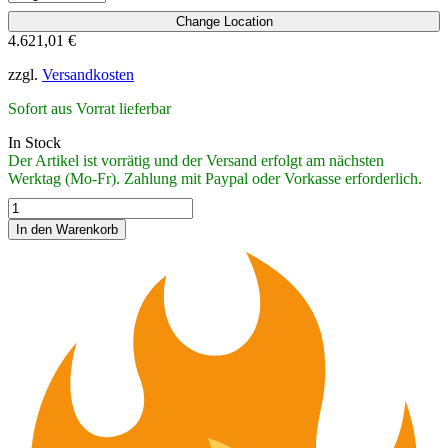
Change Location
4.621,01
€
zzgl.
Versandkosten
Sofort aus Vorrat lieferbar
In Stock
Der Artikel ist vorrätig und der Versand erfolgt am nächsten
Werktag (Mo-Fr). Zahlung mit Paypal oder Vorkasse erforderlich.
JAMBO-
Anker
In den Warenkorb
90
kg,
Stahlguss
feuerverzinkt
quantity