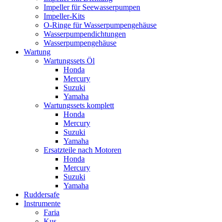
Impeller für Seewasserpumpen
Impeller-Kits
O-Ringe für Wasserpumpengehäuse
Wasserpumpendichtungen
Wasserpumpengehäuse
Wartung
Wartungssets Öl
Honda
Mercury
Suzuki
Yamaha
Wartungssets komplett
Honda
Mercury
Suzuki
Yamaha
Ersatzteile nach Motoren
Honda
Mercury
Suzuki
Yamaha
Ruddersafe
Instrumente
Faria
Kus