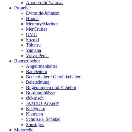
Anoden für Yanmar
Propeller
Evinrude/Johnson
Honda
Mercury/Mariner
MerCruiser
OMC
Suzuki
Tohatsu
Yamaha
Volvo Penta
Bootszubehör
Angelrutenhalter
Badeleitern
Becherhalter / Getränkehalter
Beleuchtung
Bilgepumpen und Zubehör
Borddurchlässe
elektrisch
JAMBO-Anker®
Keelguard
Klampen
Schulze®-Schäkel
Sonstiges
Motorteile