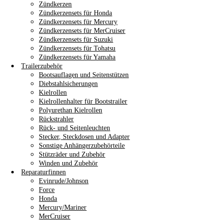
Zündkerzen
Zündkerzensets für Honda
Zündkerzensets für Mercury
Zündkerzensets für MerCruiser
Zündkerzensets für Suzuki
Zündkerzensets für Tohatsu
Zündkerzensets für Yamaha
Trailerzubehör
Bootsauflagen und Seitenstützen
Diebstahlsicherungen
Kielrollen
Kielrollenhalter für Bootstrailer
Polyurethan Kielrollen
Rückstrahler
Rück- und Seitenleuchten
Stecker, Steckdosen und Adapter
Sonstige Anhängerzubehörteile
Stützräder und Zubehör
Winden und Zubehör
Reparaturfinnen
Evinrude/Johnson
Force
Honda
Mercury/Mariner
MerCruiser