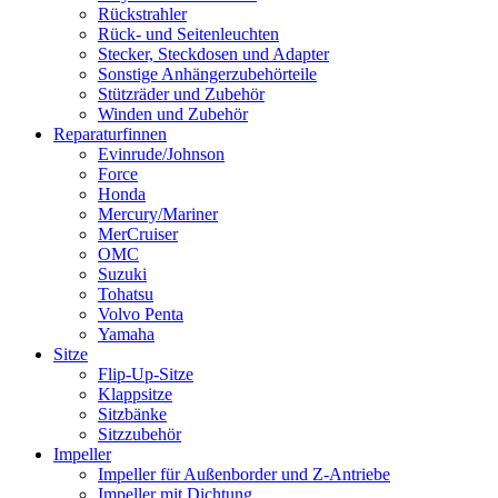
Rückstrahler
Rück- und Seitenleuchten
Stecker, Steckdosen und Adapter
Sonstige Anhängerzubehörteile
Stützräder und Zubehör
Winden und Zubehör
Reparaturfinnen
Evinrude/Johnson
Force
Honda
Mercury/Mariner
MerCruiser
OMC
Suzuki
Tohatsu
Volvo Penta
Yamaha
Sitze
Flip-Up-Sitze
Klappsitze
Sitzbänke
Sitzzubehör
Impeller
Impeller für Außenborder und Z-Antriebe
Impeller mit Dichtung