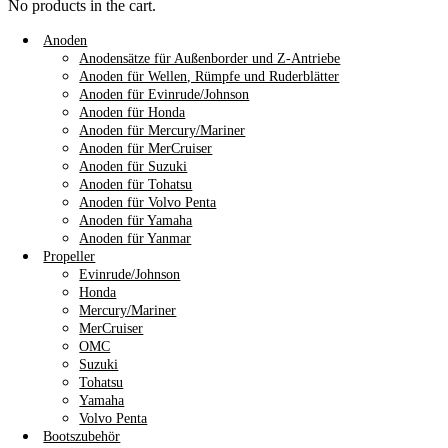
No products in the cart.
Anoden
Anodensätze für Außenborder und Z-Antriebe
Anoden für Wellen, Rümpfe und Ruderblätter
Anoden für Evinrude/Johnson
Anoden für Honda
Anoden für Mercury/Mariner
Anoden für MerCruiser
Anoden für Suzuki
Anoden für Tohatsu
Anoden für Volvo Penta
Anoden für Yamaha
Anoden für Yanmar
Propeller
Evinrude/Johnson
Honda
Mercury/Mariner
MerCruiser
OMC
Suzuki
Tohatsu
Yamaha
Volvo Penta
Bootszubehör