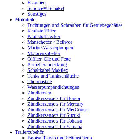
Klampen
Schulze®-Schäkel
Sonstiges
Motorteile
Dichtungen und Schrauben für Getriebegehäuse
Kraftstofffilter
Kraftstoffstecker
Manschetten / Bellwos
Marine-Wasserpumpen
Motorenzubehör
Ölfilter, Öle und Fette
Propellerabdeckung
Schaltkabel Maxflex
Tanks und Tankschläuche
Thermostate
Wasserpumpendichtungen
Zündkerzen
Zündkerzensets für Honda
Zündkerzensets für Mercury
Zündkerzensets für MerCruiser
Zündkerzensets für Suzuki
Zündkerzensets für Tohatsu
Zündkerzensets für Yamaha
Trailerzubehör
Bootsauflagen und Seitenstützen