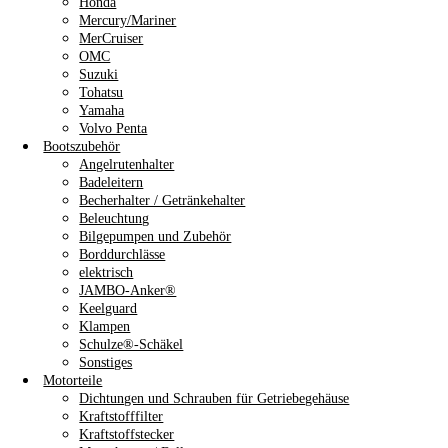
Honda
Mercury/Mariner
MerCruiser
OMC
Suzuki
Tohatsu
Yamaha
Volvo Penta
Bootszubehör
Angelrutenhalter
Badeleitern
Becherhalter / Getränkehalter
Beleuchtung
Bilgepumpen und Zubehör
Borddurchlässe
elektrisch
JAMBO-Anker®
Keelguard
Klampen
Schulze®-Schäkel
Sonstiges
Motorteile
Dichtungen und Schrauben für Getriebegehäuse
Kraftstofffilter
Kraftstoffstecker