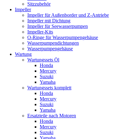
Sitzzubehör
Impeller
Impeller für Außenborder und Z-Antriebe
Impeller mit Dichtung
Impeller für Seewasserpumpen
Impeller-Kits
O-Ringe für Wasserpumpengehäuse
Wasserpumpendichtungen
Wasserpumpengehäuse
Wartung
Wartungssets Öl
Honda
Mercury
Suzuki
Yamaha
Wartungssets komplett
Honda
Mercury
Suzuki
Yamaha
Ersatzteile nach Motoren
Honda
Mercury
Suzuki
Yamaha