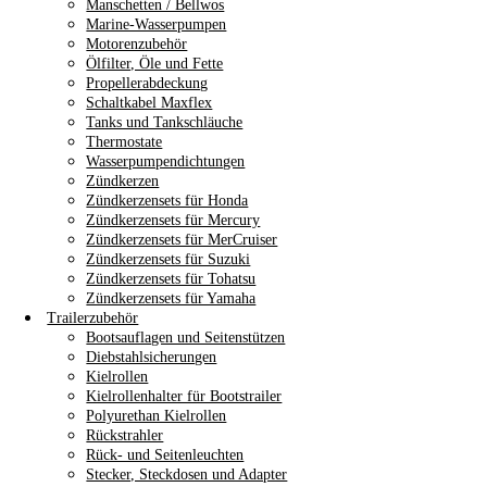
Manschetten / Bellwos
Marine-Wasserpumpen
Motorenzubehör
Ölfilter, Öle und Fette
Propellerabdeckung
Schaltkabel Maxflex
Tanks und Tankschläuche
Thermostate
Wasserpumpendichtungen
Zündkerzen
Zündkerzensets für Honda
Zündkerzensets für Mercury
Zündkerzensets für MerCruiser
Zündkerzensets für Suzuki
Zündkerzensets für Tohatsu
Zündkerzensets für Yamaha
Trailerzubehör
Bootsauflagen und Seitenstützen
Diebstahlsicherungen
Kielrollen
Kielrollenhalter für Bootstrailer
Polyurethan Kielrollen
Rückstrahler
Rück- und Seitenleuchten
Stecker, Steckdosen und Adapter