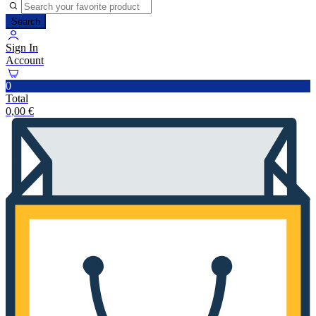
Search
Sign In
Account
0
Total
0,00
€