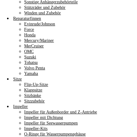
Sonstige Anhängerzubehörteile
Stützräder und Zubehör
Winden und Zubehör
Reparaturfinnen
Evinrude/Johnson
Force
Honda
Mercury/Mariner
MerCruiser
OMC
Suzuki
Tohatsu
Volvo Penta
Yamaha
Sitze
Flip-Up-Sitze
Klappsitze
Sitzbänke
Sitzzubehör
Impeller
Impeller für Außenborder und Z-Antriebe
Impeller mit Dichtung
Impeller für Seewasserpumpen
Impeller-Kits
O-Ringe für Wasserpumpengehäuse