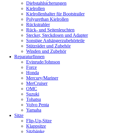
Diebstahlsicherungen
Kielrollen
Kielrollenhalter für Bootstrailer
Polyurethan Kielrollen
Rückstrahler
Rück- und Seitenleuchten
Stecker, Steckdosen und Adapter
Sonstige Anhängerzubehörteile
Stützräder und Zubehör
Winden und Zubehör
Reparaturfinnen
Evinrude/Johnson
Force
Honda
Mercury/Mariner
MerCruiser
OMC
Suzuki
Tohatsu
Volvo Penta
Yamaha
Sitze
Flip-Up-Sitze
Klappsitze
Sitzbänke