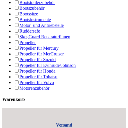
Bootstrailerzubehör
Bootszubehör
Bootssitze
Bootsinstrumente
Motor- und Antriebsteile
Ruddersafe
SkegGuard Reparaturfinnen
Propeller
Propeller für Mercury
Propeller für MerCruiser
Propeller für Suzuki
Propeller für Evinrude/Johnson
Propeller für Honda
Propeller für Tohatsu
Propeller für Volvo
Motorenzubehör
Warenkorb
Versand