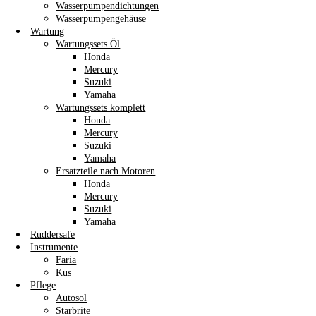
Wasserpumpendichtungen
Wasserpumpengehäuse
Wartung
Wartungssets Öl
Honda
Mercury
Suzuki
Yamaha
Wartungssets komplett
Honda
Mercury
Suzuki
Yamaha
Ersatzteile nach Motoren
Honda
Mercury
Suzuki
Yamaha
Ruddersafe
Instrumente
Faria
Kus
Pflege
Autosol
Starbrite