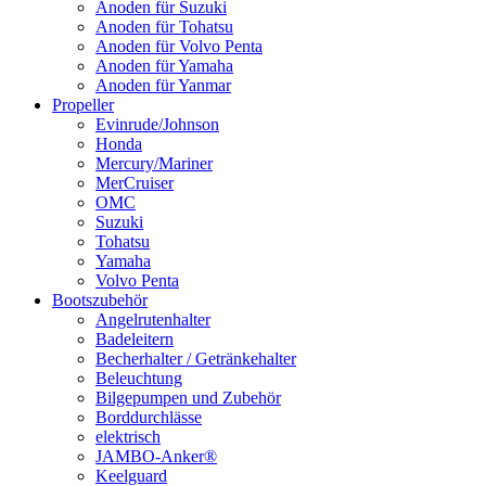
Anoden für Suzuki
Anoden für Tohatsu
Anoden für Volvo Penta
Anoden für Yamaha
Anoden für Yanmar
Propeller
Evinrude/Johnson
Honda
Mercury/Mariner
MerCruiser
OMC
Suzuki
Tohatsu
Yamaha
Volvo Penta
Bootszubehör
Angelrutenhalter
Badeleitern
Becherhalter / Getränkehalter
Beleuchtung
Bilgepumpen und Zubehör
Borddurchlässe
elektrisch
JAMBO-Anker®
Keelguard