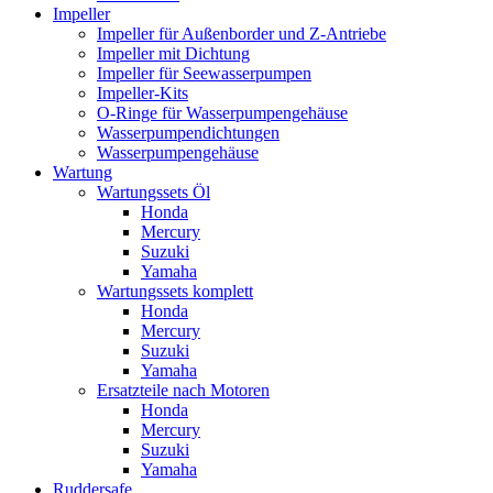
Impeller
Impeller für Außenborder und Z-Antriebe
Impeller mit Dichtung
Impeller für Seewasserpumpen
Impeller-Kits
O-Ringe für Wasserpumpengehäuse
Wasserpumpendichtungen
Wasserpumpengehäuse
Wartung
Wartungssets Öl
Honda
Mercury
Suzuki
Yamaha
Wartungssets komplett
Honda
Mercury
Suzuki
Yamaha
Ersatzteile nach Motoren
Honda
Mercury
Suzuki
Yamaha
Ruddersafe