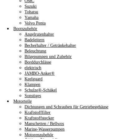
OMC
Suzuki
Tohatsu
Yamaha
Volvo Penta
Bootszubehör
Angelrutenhalter
Badeleitern
Becherhalter / Getränkehalter
Beleuchtung
Bilgepumpen und Zubehör
Borddurchlässe
elektrisch
JAMBO-Anker®
Keelguard
Klampen
Schulze®-Schäkel
Sonstiges
Motorteile
Dichtungen und Schrauben für Getriebegehäuse
Kraftstofffilter
Kraftstoffstecker
Manschetten / Bellwos
Marine-Wasserpumpen
Motorenzubehör