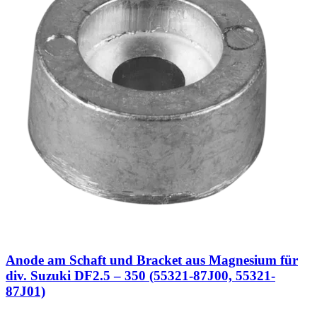
Anode am Schaft und Bracket aus Magnesium für
div. Suzuki DF2.5 – 350 (55321-87J00, 55321-
87J01)