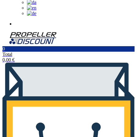
0
Total
0,00
€