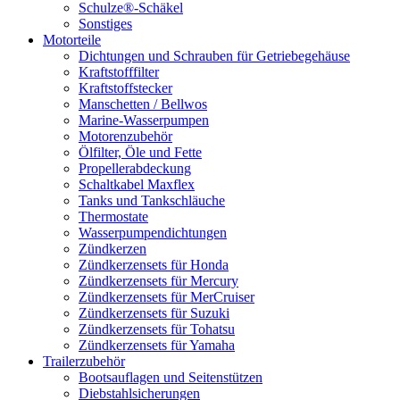
Schulze®-Schäkel
Sonstiges
Motorteile
Dichtungen und Schrauben für Getriebegehäuse
Kraftstofffilter
Kraftstoffstecker
Manschetten / Bellwos
Marine-Wasserpumpen
Motorenzubehör
Ölfilter, Öle und Fette
Propellerabdeckung
Schaltkabel Maxflex
Tanks und Tankschläuche
Thermostate
Wasserpumpendichtungen
Zündkerzen
Zündkerzensets für Honda
Zündkerzensets für Mercury
Zündkerzensets für MerCruiser
Zündkerzensets für Suzuki
Zündkerzensets für Tohatsu
Zündkerzensets für Yamaha
Trailerzubehör
Bootsauflagen und Seitenstützen
Diebstahlsicherungen