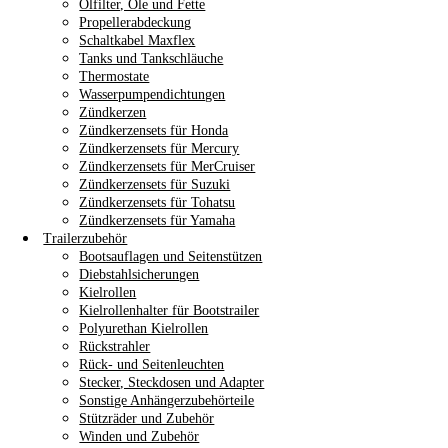
Ölfilter, Öle und Fette
Propellerabdeckung
Schaltkabel Maxflex
Tanks und Tankschläuche
Thermostate
Wasserpumpendichtungen
Zündkerzen
Zündkerzensets für Honda
Zündkerzensets für Mercury
Zündkerzensets für MerCruiser
Zündkerzensets für Suzuki
Zündkerzensets für Tohatsu
Zündkerzensets für Yamaha
Trailerzubehör
Bootsauflagen und Seitenstützen
Diebstahlsicherungen
Kielrollen
Kielrollenhalter für Bootstrailer
Polyurethan Kielrollen
Rückstrahler
Rück- und Seitenleuchten
Stecker, Steckdosen und Adapter
Sonstige Anhängerzubehörteile
Stützräder und Zubehör
Winden und Zubehör