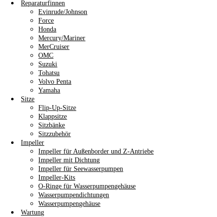
Reparaturfinnen
Evinrude/Johnson
Force
Honda
Mercury/Mariner
MerCruiser
OMC
Suzuki
Tohatsu
Volvo Penta
Yamaha
Sitze
Flip-Up-Sitze
Klappsitze
Sitzbänke
Sitzzubehör
Impeller
Impeller für Außenborder und Z-Antriebe
Impeller mit Dichtung
Impeller für Seewasserpumpen
Impeller-Kits
O-Ringe für Wasserpumpengehäuse
Wasserpumpendichtungen
Wasserpumpengehäuse
Wartung