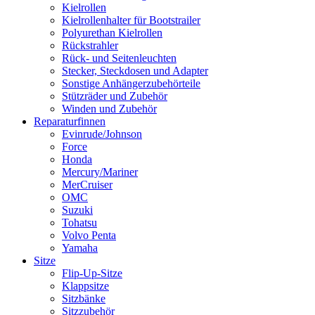
Kielrollen
Kielrollenhalter für Bootstrailer
Polyurethan Kielrollen
Rückstrahler
Rück- und Seitenleuchten
Stecker, Steckdosen und Adapter
Sonstige Anhängerzubehörteile
Stützräder und Zubehör
Winden und Zubehör
Reparaturfinnen
Evinrude/Johnson
Force
Honda
Mercury/Mariner
MerCruiser
OMC
Suzuki
Tohatsu
Volvo Penta
Yamaha
Sitze
Flip-Up-Sitze
Klappsitze
Sitzbänke
Sitzzubehör