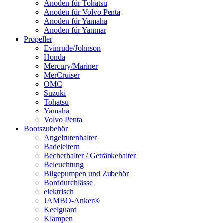
Anoden für Tohatsu
Anoden für Volvo Penta
Anoden für Yamaha
Anoden für Yanmar
Propeller
Evinrude/Johnson
Honda
Mercury/Mariner
MerCruiser
OMC
Suzuki
Tohatsu
Yamaha
Volvo Penta
Bootszubehör
Angelrutenhalter
Badeleitern
Becherhalter / Getränkehalter
Beleuchtung
Bilgepumpen und Zubehör
Borddurchlässe
elektrisch
JAMBO-Anker®
Keelguard
Klampen