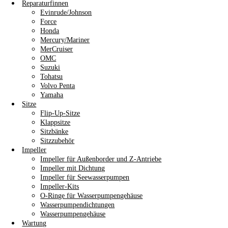
Reparaturfinnen
Evinrude/Johnson
Force
Honda
Mercury/Mariner
MerCruiser
OMC
Suzuki
Tohatsu
Volvo Penta
Yamaha
Sitze
Flip-Up-Sitze
Klappsitze
Sitzbänke
Sitzzubehör
Impeller
Impeller für Außenborder und Z-Antriebe
Impeller mit Dichtung
Impeller für Seewasserpumpen
Impeller-Kits
O-Ringe für Wasserpumpengehäuse
Wasserpumpendichtungen
Wasserpumpengehäuse
Wartung