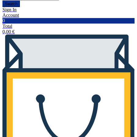
Search
Sign In
Account
0
Total
0,00
€