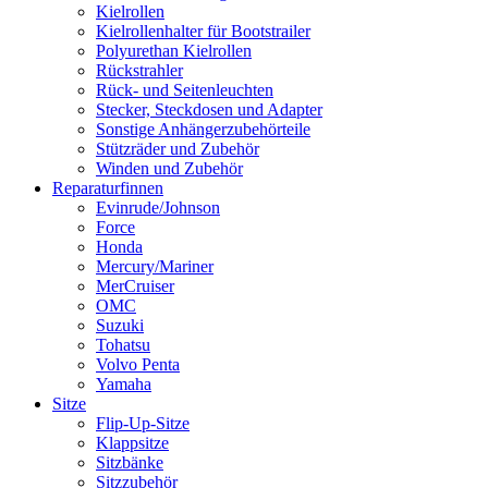
Kielrollen
Kielrollenhalter für Bootstrailer
Polyurethan Kielrollen
Rückstrahler
Rück- und Seitenleuchten
Stecker, Steckdosen und Adapter
Sonstige Anhängerzubehörteile
Stützräder und Zubehör
Winden und Zubehör
Reparaturfinnen
Evinrude/Johnson
Force
Honda
Mercury/Mariner
MerCruiser
OMC
Suzuki
Tohatsu
Volvo Penta
Yamaha
Sitze
Flip-Up-Sitze
Klappsitze
Sitzbänke
Sitzzubehör