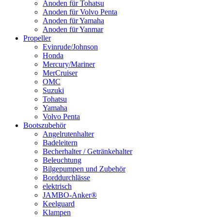
Anoden für Tohatsu
Anoden für Volvo Penta
Anoden für Yamaha
Anoden für Yanmar
Propeller
Evinrude/Johnson
Honda
Mercury/Mariner
MerCruiser
OMC
Suzuki
Tohatsu
Yamaha
Volvo Penta
Bootszubehör
Angelrutenhalter
Badeleitern
Becherhalter / Getränkehalter
Beleuchtung
Bilgepumpen und Zubehör
Borddurchlässe
elektrisch
JAMBO-Anker®
Keelguard
Klampen