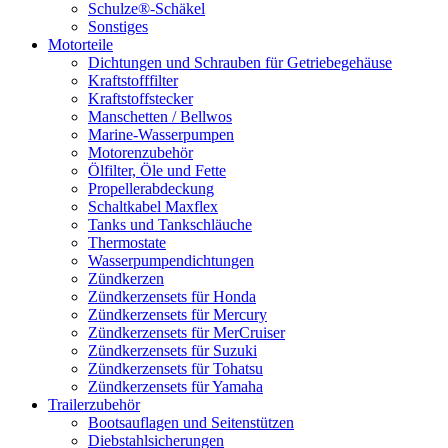
Schulze®-Schäkel
Sonstiges
Motorteile
Dichtungen und Schrauben für Getriebegehäuse
Kraftstofffilter
Kraftstoffstecker
Manschetten / Bellwos
Marine-Wasserpumpen
Motorenzubehör
Ölfilter, Öle und Fette
Propellerabdeckung
Schaltkabel Maxflex
Tanks und Tankschläuche
Thermostate
Wasserpumpendichtungen
Zündkerzen
Zündkerzensets für Honda
Zündkerzensets für Mercury
Zündkerzensets für MerCruiser
Zündkerzensets für Suzuki
Zündkerzensets für Tohatsu
Zündkerzensets für Yamaha
Trailerzubehör
Bootsauflagen und Seitenstützen
Diebstahlsicherungen