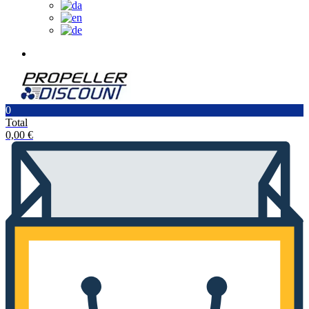
0
Total
0,00
€