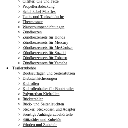
Ölfilter, Öle und Fette
Propellerabdeckung
Schaltkabel Maxflex
Tanks und Tankschläuche
Thermostate
Wasserpumpendichtungen
Zündkerzen
Zündkerzensets für Honda
Zündkerzensets für Mercury
Zündkerzensets für MerCruiser
Zündkerzensets für Suzuki
Zündkerzensets für Tohatsu
Zündkerzensets für Yamaha
Trailerzubehör
Bootsauflagen und Seitenstützen
Diebstahlsicherungen
Kielrollen
Kielrollenhalter für Bootstrailer
Polyurethan Kielrollen
Rückstrahler
Rück- und Seitenleuchten
Stecker, Steckdosen und Adapter
Sonstige Anhängerzubehörteile
Stützräder und Zubehör
Winden und Zubehör