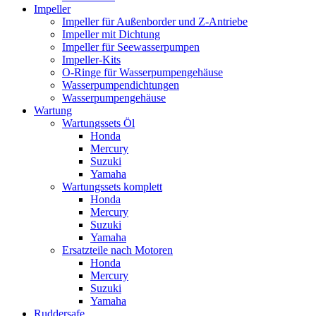
Impeller
Impeller für Außenborder und Z-Antriebe
Impeller mit Dichtung
Impeller für Seewasserpumpen
Impeller-Kits
O-Ringe für Wasserpumpengehäuse
Wasserpumpendichtungen
Wasserpumpengehäuse
Wartung
Wartungssets Öl
Honda
Mercury
Suzuki
Yamaha
Wartungssets komplett
Honda
Mercury
Suzuki
Yamaha
Ersatzteile nach Motoren
Honda
Mercury
Suzuki
Yamaha
Ruddersafe