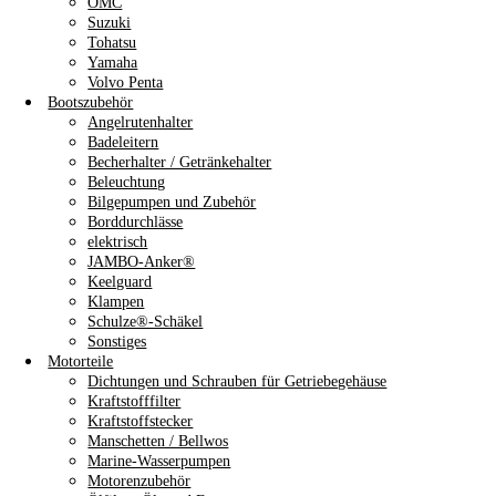
OMC
Suzuki
Tohatsu
Yamaha
Volvo Penta
Bootszubehör
Angelrutenhalter
Badeleitern
Becherhalter / Getränkehalter
Beleuchtung
Bilgepumpen und Zubehör
Borddurchlässe
elektrisch
JAMBO-Anker®
Keelguard
Klampen
Schulze®-Schäkel
Sonstiges
Motorteile
Dichtungen und Schrauben für Getriebegehäuse
Kraftstofffilter
Kraftstoffstecker
Manschetten / Bellwos
Marine-Wasserpumpen
Motorenzubehör