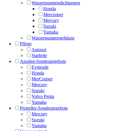
Wasserpumpendichtungen
Honda
Mercruiser
Mercury
Suzuki
Yamaha
Wasserpumpengehäuse
Pflege
Autosol
Starbrite
Anoden-Sonderangebote
Evinrude
Honda
MerCruiser
Mercury
Suzuki
Volvo Penta
Yamaha
Propeller-Sonderangebote
Mercury
Suzuki
Yamaha