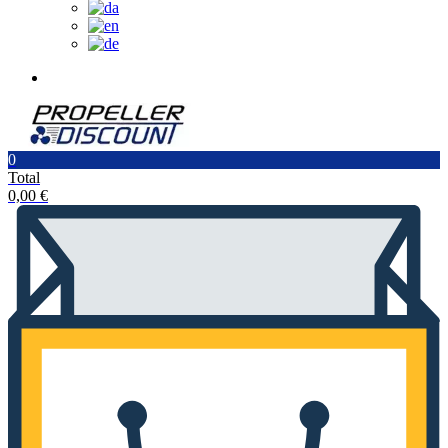
0
Total
0,00
€