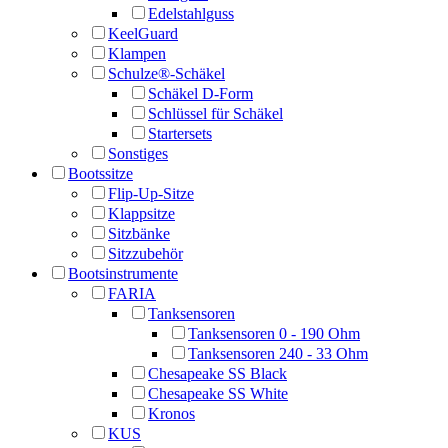
Edelstahlguss
KeelGuard
Klampen
Schulze®-Schäkel
Schäkel D-Form
Schlüssel für Schäkel
Startersets
Sonstiges
Bootssitze
Flip-Up-Sitze
Klappsitze
Sitzbänke
Sitzzubehör
Bootsinstrumente
FARIA
Tanksensoren
Tanksensoren 0 - 190 Ohm
Tanksensoren 240 - 33 Ohm
Chesapeake SS Black
Chesapeake SS White
Kronos
KUS