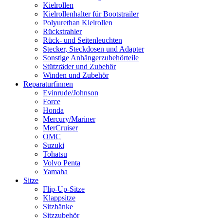
Kielrollen
Kielrollenhalter für Bootstrailer
Polyurethan Kielrollen
Rückstrahler
Rück- und Seitenleuchten
Stecker, Steckdosen und Adapter
Sonstige Anhängerzubehörteile
Stützräder und Zubehör
Winden und Zubehör
Reparaturfinnen
Evinrude/Johnson
Force
Honda
Mercury/Mariner
MerCruiser
OMC
Suzuki
Tohatsu
Volvo Penta
Yamaha
Sitze
Flip-Up-Sitze
Klappsitze
Sitzbänke
Sitzzubehör