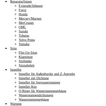
Reparaturfinnen
Evinrude/Johnson
Force
Honda
Mercury/Mariner
MerCruiser
OMC
Suzuki
Tohatsu
Volvo Penta
Yamaha
Sitze
Flip-Up-Sitze
Klappsitze
Sitzbänke
Sitzzubehör
Impeller
Impeller für Außenborder und Z-Antriebe
Impeller mit Dichtung
Impeller für Seewasserpumpen
Impeller-Kits
O-Ringe für Wasserpumpengehäuse
Wasserpumpendichtungen
Wasserpumpengehäuse
Wartung