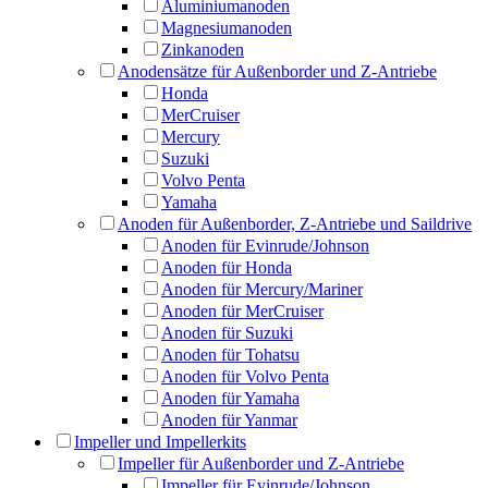
Aluminiumanoden
Magnesiumanoden
Zinkanoden
Anodensätze für Außenborder und Z-Antriebe
Honda
MerCruiser
Mercury
Suzuki
Volvo Penta
Yamaha
Anoden für Außenborder, Z-Antriebe und Saildrive
Anoden für Evinrude/Johnson
Anoden für Honda
Anoden für Mercury/Mariner
Anoden für MerCruiser
Anoden für Suzuki
Anoden für Tohatsu
Anoden für Volvo Penta
Anoden für Yamaha
Anoden für Yanmar
Impeller und Impellerkits
Impeller für Außenborder und Z-Antriebe
Impeller für Evinrude/Johnson