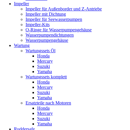
Impeller
Impeller für Außenborder und Z-Antriebe
Impeller mit Dichtung
Impeller für Seewasserpumpen
Impeller-Kits
O-Ringe für Wasserpumpengehäuse
Wasserpumpendichtungen
Wasserpumpengehäuse
Wartung
Wartungssets Öl
Honda
Mercury
Suzuki
Yamaha
Wartungssets komplett
Honda
Mercury
Suzuki
Yamaha
Ersatzteile nach Motoren
Honda
Mercury
Suzuki
Yamaha
Ruddersafe