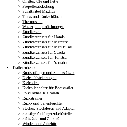
Ölfilter, Öle und Fette
Propellerabdeckung
Schaltkabel Maxflex
Tanks und Tankschläuche
Thermostate
Wasserpumpendichtungen
Zündkerzen
Zündkerzensets für Honda
Zündkerzensets für Mercury
Zündkerzensets für MerCruiser
Zündkerzensets für Suzuki
Zündkerzensets für Tohatsu
Zündkerzensets für Yamaha
Trailerzubehör
Bootsauflagen und Seitenstützen
Diebstahlsicherungen
Kielrollen
Kielrollenhalter für Bootstrailer
Polyurethan Kielrollen
Rückstrahler
Rück- und Seitenleuchten
Stecker, Steckdosen und Adapter
Sonstige Anhängerzubehörteile
Stützräder und Zubehör
Winden und Zubehör