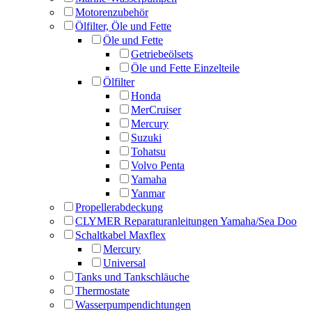
Motorenzubehör
Ölfilter, Öle und Fette
Öle und Fette
Getriebeölsets
Öle und Fette Einzelteile
Ölfilter
Honda
MerCruiser
Mercury
Suzuki
Tohatsu
Volvo Penta
Yamaha
Yanmar
Propellerabdeckung
CLYMER Reparaturanleitungen Yamaha/Sea Doo
Schaltkabel Maxflex
Mercury
Universal
Tanks und Tankschläuche
Thermostate
Wasserpumpendichtungen