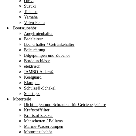
OMC
Suzuki
Tohatsu
Yamaha
Volvo Penta
Bootszubehör
Angelrutenhalter
Badeleitern
Becherhalter / Getränkehalter
Beleuchtung
Bilgepumpen und Zubehör
Borddurchlässe
elektrisch
JAMBO-Anker®
Keelguard
Klampen
Schulze®-Schäkel
Sonstiges
Motorteile
Dichtungen und Schrauben für Getriebegehäuse
Kraftstofffilter
Kraftstoffstecker
Manschetten / Bellwos
Marine-Wasserpumpen
Motorenzubehör