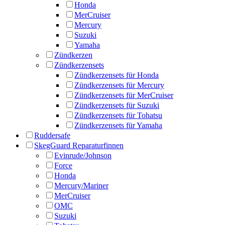
Honda
MerCruiser
Mercury
Suzuki
Yamaha
Zündkerzen
Zündkerzensets
Zündkerzensets für Honda
Zündkerzensets für Mercury
Zündkerzensets für MerCruiser
Zündkerzensets für Suzuki
Zündkerzensets für Tohatsu
Zündkerzensets für Yamaha
Ruddersafe
SkegGuard Reparaturfinnen
Evinrude/Johnson
Force
Honda
Mercury/Mariner
MerCruiser
OMC
Suzuki