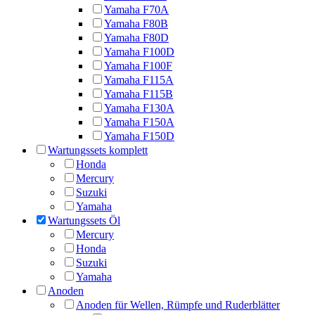
Yamaha F70A
Yamaha F80B
Yamaha F80D
Yamaha F100D
Yamaha F100F
Yamaha F115A
Yamaha F115B
Yamaha F130A
Yamaha F150A
Yamaha F150D
Wartungssets komplett
Honda
Mercury
Suzuki
Yamaha
Wartungssets Öl
Mercury
Honda
Suzuki
Yamaha
Anoden
Anoden für Wellen, Rümpfe und Ruderblätter