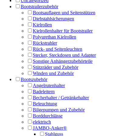
Uncategorized
Bootstrailerzubehör
Bootsauflagen und Seitenstützen
Diebstahlsicherungen
Kielrollen
Kielrollenhalter für Bootstrailer
Polyurethan Kielrollen
Rückstrahler
Rück- und Seitenleuchten
Stecker, Steckdosen und Adapter
Sonstige Anhängerzubehörteile
Stützräder und Zubehör
Winden und Zubehör
Bootszubehör
Angelrutenhalter
Badeleitern
Becherhalter / Getränkehalter
Beleuchtung
Bilgepumpen und Zubehör
Borddurchlässe
elektrisch
JAMBO-Anker®
Stahlguss