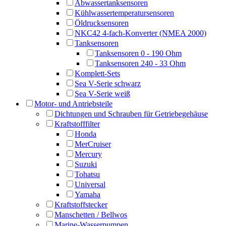
Abwassertanksensoren
Kühlwassertemperatursensoren
Öldrucksensoren
NKC42 4-fach-Konverter (NMEA 2000)
Tanksensoren
Tanksensoren 0 - 190 Ohm
Tanksensoren 240 - 33 Ohm
Komplett-Sets
Sea V-Serie schwarz
Sea V-Serie weiß
Motor- und Antriebsteile
Dichtungen und Schrauben für Getriebegehäuse
Kraftstofffilter
Honda
MerCruiser
Mercury
Suzuki
Tohatsu
Universal
Yamaha
Kraftstoffstecker
Manschetten / Bellwos
Marine-Wasserpumpen