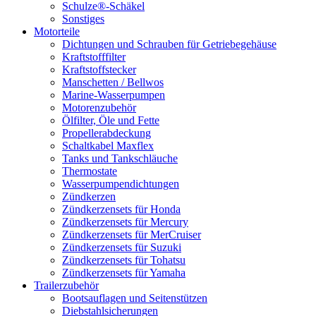
Schulze®-Schäkel
Sonstiges
Motorteile
Dichtungen und Schrauben für Getriebegehäuse
Kraftstofffilter
Kraftstoffstecker
Manschetten / Bellwos
Marine-Wasserpumpen
Motorenzubehör
Ölfilter, Öle und Fette
Propellerabdeckung
Schaltkabel Maxflex
Tanks und Tankschläuche
Thermostate
Wasserpumpendichtungen
Zündkerzen
Zündkerzensets für Honda
Zündkerzensets für Mercury
Zündkerzensets für MerCruiser
Zündkerzensets für Suzuki
Zündkerzensets für Tohatsu
Zündkerzensets für Yamaha
Trailerzubehör
Bootsauflagen und Seitenstützen
Diebstahlsicherungen