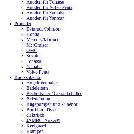
Anoden für Tohatsu
Anoden für Volvo Penta
Anoden für Yamaha
Anoden für Yanmar
Propeller
Evinrude/Johnson
Honda
Mercury/Mariner
MerCruiser
OMC
Suzuki
Tohatsu
Yamaha
Volvo Penta
Bootszubehör
Angelrutenhalter
Badeleitern
Becherhalter / Getränkehalter
Beleuchtung
Bilgepumpen und Zubehör
Borddurchlässe
elektrisch
JAMBO-Anker®
Keelguard
Klampen