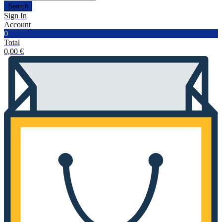
Search
Sign In
Account
0
Total
0,00
€