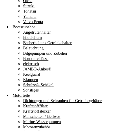
OMC
Suzuki
Tohatsu
Yamaha
Volvo Penta
Bootszubehör
Angelrutenhalter
Badeleitern
Becherhalter / Getränkehalter
Beleuchtung
Bilgepumpen und Zubehör
Borddurchlässe
elektrisch
JAMBO-Anker®
Keelguard
Klampen
Schulze®-Schäkel
Sonstiges
Motorteile
Dichtungen und Schrauben für Getriebegehäuse
Kraftstofffilter
Kraftstoffstecker
Manschetten / Bellwos
Marine-Wasserpumpen
Motorenzubehör