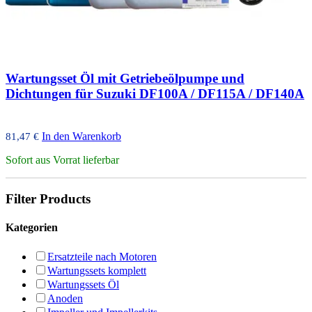
Wartungsset Öl mit Getriebeölpumpe und
Dichtungen für Suzuki DF100A / DF115A / DF140A
In den Warenkorb
81,47
€
Sofort aus Vorrat lieferbar
Filter Products
Kategorien
Ersatzteile nach Motoren
Wartungssets komplett
Wartungssets Öl
Anoden