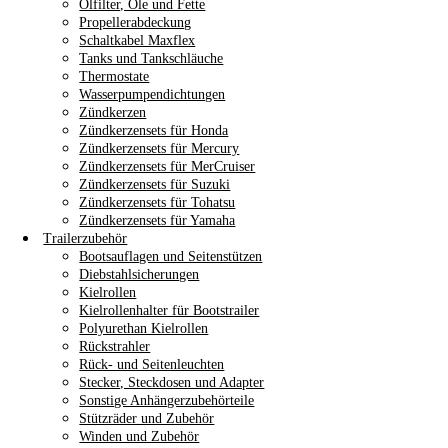
Ölfilter, Öle und Fette
Propellerabdeckung
Schaltkabel Maxflex
Tanks und Tankschläuche
Thermostate
Wasserpumpendichtungen
Zündkerzen
Zündkerzensets für Honda
Zündkerzensets für Mercury
Zündkerzensets für MerCruiser
Zündkerzensets für Suzuki
Zündkerzensets für Tohatsu
Zündkerzensets für Yamaha
Trailerzubehör
Bootsauflagen und Seitenstützen
Diebstahlsicherungen
Kielrollen
Kielrollenhalter für Bootstrailer
Polyurethan Kielrollen
Rückstrahler
Rück- und Seitenleuchten
Stecker, Steckdosen und Adapter
Sonstige Anhängerzubehörteile
Stützräder und Zubehör
Winden und Zubehör