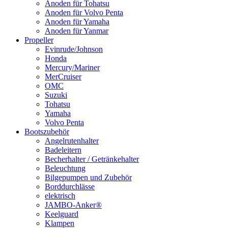
Anoden für Tohatsu
Anoden für Volvo Penta
Anoden für Yamaha
Anoden für Yanmar
Propeller
Evinrude/Johnson
Honda
Mercury/Mariner
MerCruiser
OMC
Suzuki
Tohatsu
Yamaha
Volvo Penta
Bootszubehör
Angelrutenhalter
Badeleitern
Becherhalter / Getränkehalter
Beleuchtung
Bilgepumpen und Zubehör
Borddurchlässe
elektrisch
JAMBO-Anker®
Keelguard
Klampen