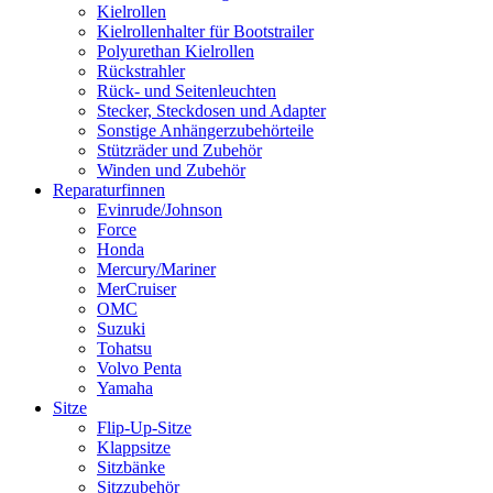
Kielrollen
Kielrollenhalter für Bootstrailer
Polyurethan Kielrollen
Rückstrahler
Rück- und Seitenleuchten
Stecker, Steckdosen und Adapter
Sonstige Anhängerzubehörteile
Stützräder und Zubehör
Winden und Zubehör
Reparaturfinnen
Evinrude/Johnson
Force
Honda
Mercury/Mariner
MerCruiser
OMC
Suzuki
Tohatsu
Volvo Penta
Yamaha
Sitze
Flip-Up-Sitze
Klappsitze
Sitzbänke
Sitzzubehör