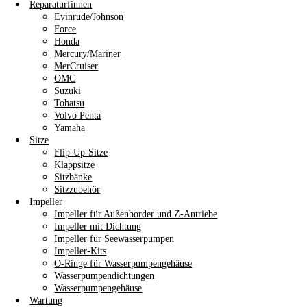
Reparaturfinnen
Evinrude/Johnson
Force
Honda
Mercury/Mariner
MerCruiser
OMC
Suzuki
Tohatsu
Volvo Penta
Yamaha
Sitze
Flip-Up-Sitze
Klappsitze
Sitzbänke
Sitzzubehör
Impeller
Impeller für Außenborder und Z-Antriebe
Impeller mit Dichtung
Impeller für Seewasserpumpen
Impeller-Kits
O-Ringe für Wasserpumpengehäuse
Wasserpumpendichtungen
Wasserpumpengehäuse
Wartung