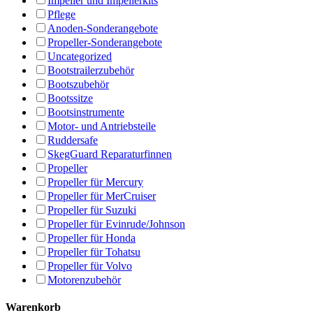
Impeller und Impellerkits
Pflege
Anoden-Sonderangebote
Propeller-Sonderangebote
Uncategorized
Bootstrailerzubehör
Bootszubehör
Bootssitze
Bootsinstrumente
Motor- und Antriebsteile
Ruddersafe
SkegGuard Reparaturfinnen
Propeller
Propeller für Mercury
Propeller für MerCruiser
Propeller für Suzuki
Propeller für Evinrude/Johnson
Propeller für Honda
Propeller für Tohatsu
Propeller für Volvo
Motorenzubehör
Warenkorb