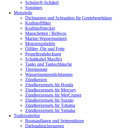
Schulze®-Schäkel
Sonstiges
Motorteile
Dichtungen und Schrauben für Getriebegehäuse
Kraftstofffilter
Kraftstoffstecker
Manschetten / Bellwos
Marine-Wasserpumpen
Motorenzubehör
Ölfilter, Öle und Fette
Propellerabdeckung
Schaltkabel Maxflex
Tanks und Tankschläuche
Thermostate
Wasserpumpendichtungen
Zündkerzen
Zündkerzensets für Honda
Zündkerzensets für Mercury
Zündkerzensets für MerCruiser
Zündkerzensets für Suzuki
Zündkerzensets für Tohatsu
Zündkerzensets für Yamaha
Trailerzubehör
Bootsauflagen und Seitenstützen
Diebstahlsicherungen