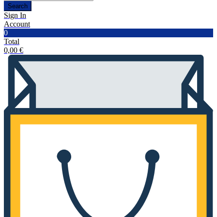
Search
Sign In
Account
0
Total
0,00
€