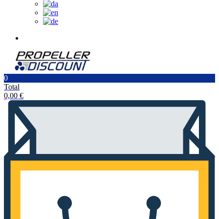
0
Total
0,00
€