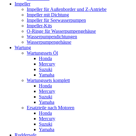
Impeller
Impeller für Außenborder und Z-Antriebe
Impeller mit Dichtung
Impeller für Seewasserpumpen
Impeller-Kits
O-Ringe für Wasserpumpengehäuse
Wasserpumpendichtungen
Wasserpumpengehäuse
Wartung
Wartungssets Öl
Honda
Mercury
Suzuki
Yamaha
Wartungssets komplett
Honda
Mercury
Suzuki
Yamaha
Ersatzteile nach Motoren
Honda
Mercury
Suzuki
Yamaha
Ruddersafe