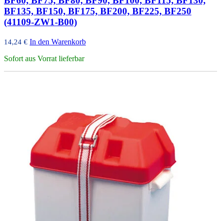
BF60, BF75, BF80, BF90, BF100, BF115, BF130,
BF135, BF150, BF175, BF200, BF225, BF250
(41109-ZW1-B00)
In den Warenkorb
14,24
€
Sofort aus Vorrat lieferbar