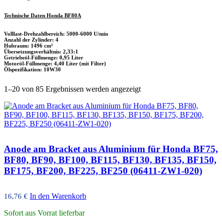
Technische Daten Honda BF80A
Volllast-Drehzahlbereich: 5000-6000 U/min
Anzahl der Zylinder: 4
Hubraum: 1496 cm³
Übersetzungsverhältnis: 2,33:1
Getriebeöl-Füllmenge: 0,95 Liter
Motoröl-Füllmenge: 4,40 Liter (mit Filter)
Ölspezifikation: 10W30
Nach
1–20 von 85 Ergebnissen werden angezeigt
Aktualität
sortiert
Anode am Bracket aus Aluminium für Honda BF75,
BF80, BF90, BF100, BF115, BF130, BF135, BF150,
BF175, BF200, BF225, BF250 (06411-ZW1-020)
In den Warenkorb
16,76
€
Sofort aus Vorrat lieferbar