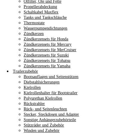
Ölfilter, Öle und Fette
Propellerabdeckung
Schaltkabel Maxflex
Tanks und Tankschläuche
Thermostate
Wasserpumpendichtungen
Zündkerzen
Zündkerzensets für Honda
Zündkerzensets für Mercury
Zündkerzensets für MerCruiser
Zündkerzensets für Suzuki
Zündkerzensets für Tohatsu
Zündkerzensets für Yamaha
Trailerzubehör
Bootsauflagen und Seitenstützen
Diebstahlsicherungen
Kielrollen
Kielrollenhalter für Bootstrailer
Polyurethan Kielrollen
Rückstrahler
Rück- und Seitenleuchten
Stecker, Steckdosen und Adapter
Sonstige Anhängerzubehörteile
Stützräder und Zubehör
Winden und Zubehör