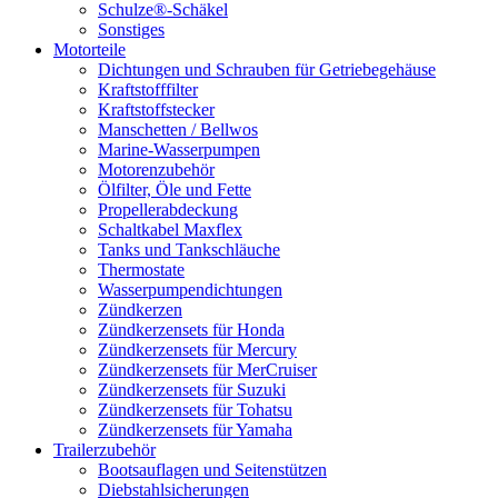
Schulze®-Schäkel
Sonstiges
Motorteile
Dichtungen und Schrauben für Getriebegehäuse
Kraftstofffilter
Kraftstoffstecker
Manschetten / Bellwos
Marine-Wasserpumpen
Motorenzubehör
Ölfilter, Öle und Fette
Propellerabdeckung
Schaltkabel Maxflex
Tanks und Tankschläuche
Thermostate
Wasserpumpendichtungen
Zündkerzen
Zündkerzensets für Honda
Zündkerzensets für Mercury
Zündkerzensets für MerCruiser
Zündkerzensets für Suzuki
Zündkerzensets für Tohatsu
Zündkerzensets für Yamaha
Trailerzubehör
Bootsauflagen und Seitenstützen
Diebstahlsicherungen