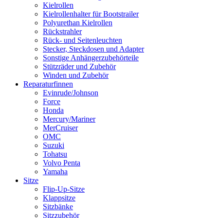
Kielrollen
Kielrollenhalter für Bootstrailer
Polyurethan Kielrollen
Rückstrahler
Rück- und Seitenleuchten
Stecker, Steckdosen und Adapter
Sonstige Anhängerzubehörteile
Stützräder und Zubehör
Winden und Zubehör
Reparaturfinnen
Evinrude/Johnson
Force
Honda
Mercury/Mariner
MerCruiser
OMC
Suzuki
Tohatsu
Volvo Penta
Yamaha
Sitze
Flip-Up-Sitze
Klappsitze
Sitzbänke
Sitzzubehör