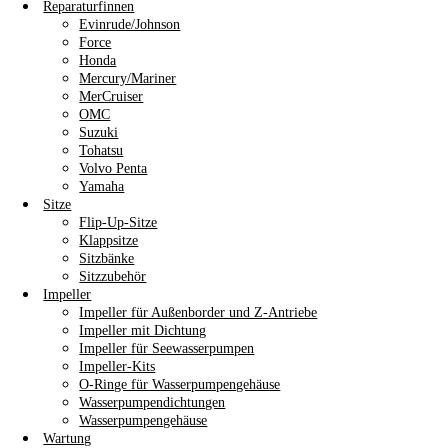
Reparaturfinnen
Evinrude/Johnson
Force
Honda
Mercury/Mariner
MerCruiser
OMC
Suzuki
Tohatsu
Volvo Penta
Yamaha
Sitze
Flip-Up-Sitze
Klappsitze
Sitzbänke
Sitzzubehör
Impeller
Impeller für Außenborder und Z-Antriebe
Impeller mit Dichtung
Impeller für Seewasserpumpen
Impeller-Kits
O-Ringe für Wasserpumpengehäuse
Wasserpumpendichtungen
Wasserpumpengehäuse
Wartung