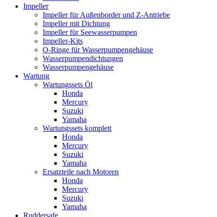
Impeller
Impeller für Außenborder und Z-Antriebe
Impeller mit Dichtung
Impeller für Seewasserpumpen
Impeller-Kits
O-Ringe für Wasserpumpengehäuse
Wasserpumpendichtungen
Wasserpumpengehäuse
Wartung
Wartungssets Öl
Honda
Mercury
Suzuki
Yamaha
Wartungssets komplett
Honda
Mercury
Suzuki
Yamaha
Ersatzteile nach Motoren
Honda
Mercury
Suzuki
Yamaha
Ruddersafe