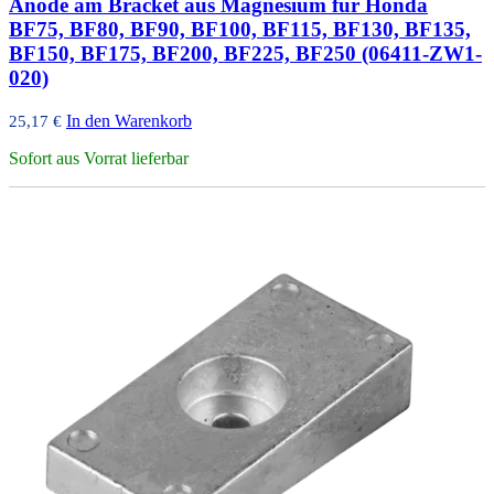
Anode am Bracket aus Magnesium für Honda
BF75, BF80, BF90, BF100, BF115, BF130, BF135,
BF150, BF175, BF200, BF225, BF250 (06411-ZW1-
020)
In den Warenkorb
25,17
€
Sofort aus Vorrat lieferbar