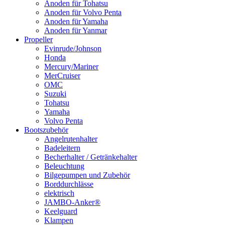
Anoden für Tohatsu
Anoden für Volvo Penta
Anoden für Yamaha
Anoden für Yanmar
Propeller
Evinrude/Johnson
Honda
Mercury/Mariner
MerCruiser
OMC
Suzuki
Tohatsu
Yamaha
Volvo Penta
Bootszubehör
Angelrutenhalter
Badeleitern
Becherhalter / Getränkehalter
Beleuchtung
Bilgepumpen und Zubehör
Borddurchlässe
elektrisch
JAMBO-Anker®
Keelguard
Klampen