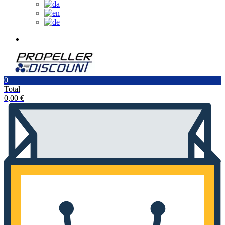
0
Total
0,00
€