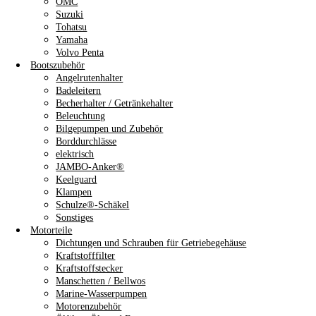
OMC
Suzuki
Tohatsu
Yamaha
Volvo Penta
Bootszubehör
Angelrutenhalter
Badeleitern
Becherhalter / Getränkehalter
Beleuchtung
Bilgepumpen und Zubehör
Borddurchlässe
elektrisch
JAMBO-Anker®
Keelguard
Klampen
Schulze®-Schäkel
Sonstiges
Motorteile
Dichtungen und Schrauben für Getriebegehäuse
Kraftstofffilter
Kraftstoffstecker
Manschetten / Bellwos
Marine-Wasserpumpen
Motorenzubehör