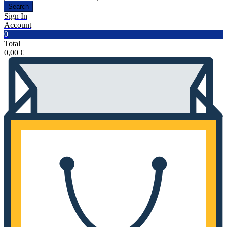
Search
Sign In
Account
0
Total
0,00
€