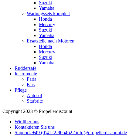
Suzuki
Yamaha
Wartungssets komplett
Honda
Mercury
Suzuki
Yamaha
Ersatzteile nach Motoren
Honda
Mercury
Suzuki
Yamaha
Ruddersafe
Instrumente
Faria
Kus
Pflege
Autosol
Starbrite
Copyright 2023 © Propellerdiscount
Wir über uns
Kontaktieren Sie uns
Support: +49 (0)4122-905462 / info@propellerdiscount.de