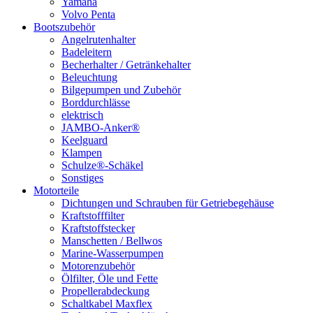
Yamaha
Volvo Penta
Bootszubehör
Angelrutenhalter
Badeleitern
Becherhalter / Getränkehalter
Beleuchtung
Bilgepumpen und Zubehör
Borddurchlässe
elektrisch
JAMBO-Anker®
Keelguard
Klampen
Schulze®-Schäkel
Sonstiges
Motorteile
Dichtungen und Schrauben für Getriebegehäuse
Kraftstofffilter
Kraftstoffstecker
Manschetten / Bellwos
Marine-Wasserpumpen
Motorenzubehör
Ölfilter, Öle und Fette
Propellerabdeckung
Schaltkabel Maxflex