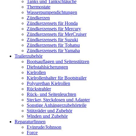
Tanks und Tankschläuche
Thermostate
Wasserpumpendichtungen
Zündkerzen
Zündkerzensets für Honda
Zündkerzensets für Mercury
Zündkerzensets für MerCruiser
Zündkerzensets für Suzuki
Zündkerzensets für Tohatsu
Zündkerzensets für Yamaha
Trailerzubehör
Bootsauflagen und Seitenstützen
Diebstahlsicherungen
Kielrollen
Kielrollenhalter für Bootstrailer
Polyurethan Kielrollen
Rückstrahler
Rück- und Seitenleuchten
Stecker, Steckdosen und Adapter
Sonstige Anhängerzubehörteile
Stützräder und Zubehör
Winden und Zubehör
Reparaturfinnen
Evinrude/Johnson
Force