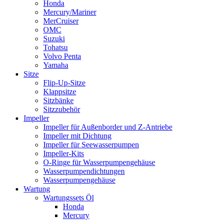
Honda
Mercury/Mariner
MerCruiser
OMC
Suzuki
Tohatsu
Volvo Penta
Yamaha
Sitze
Flip-Up-Sitze
Klappsitze
Sitzbänke
Sitzzubehör
Impeller
Impeller für Außenborder und Z-Antriebe
Impeller mit Dichtung
Impeller für Seewasserpumpen
Impeller-Kits
O-Ringe für Wasserpumpengehäuse
Wasserpumpendichtungen
Wasserpumpengehäuse
Wartung
Wartungssets Öl
Honda
Mercury