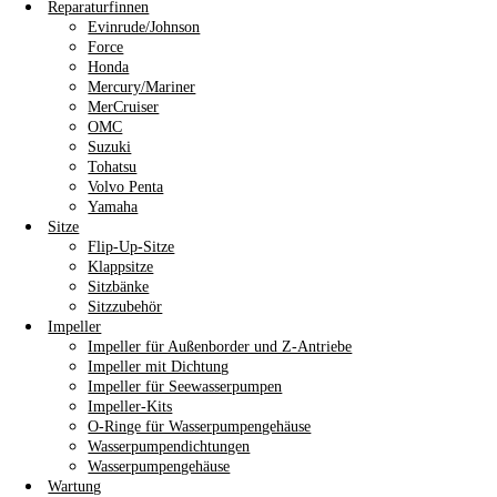
Reparaturfinnen
Evinrude/Johnson
Force
Honda
Mercury/Mariner
MerCruiser
OMC
Suzuki
Tohatsu
Volvo Penta
Yamaha
Sitze
Flip-Up-Sitze
Klappsitze
Sitzbänke
Sitzzubehör
Impeller
Impeller für Außenborder und Z-Antriebe
Impeller mit Dichtung
Impeller für Seewasserpumpen
Impeller-Kits
O-Ringe für Wasserpumpengehäuse
Wasserpumpendichtungen
Wasserpumpengehäuse
Wartung