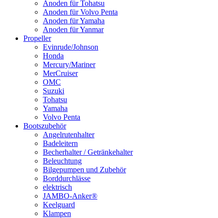
Anoden für Tohatsu
Anoden für Volvo Penta
Anoden für Yamaha
Anoden für Yanmar
Propeller
Evinrude/Johnson
Honda
Mercury/Mariner
MerCruiser
OMC
Suzuki
Tohatsu
Yamaha
Volvo Penta
Bootszubehör
Angelrutenhalter
Badeleitern
Becherhalter / Getränkehalter
Beleuchtung
Bilgepumpen und Zubehör
Borddurchlässe
elektrisch
JAMBO-Anker®
Keelguard
Klampen