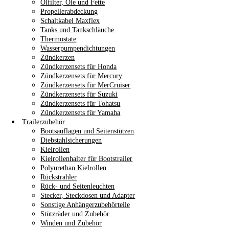
Ölfilter, Öle und Fette
Propellerabdeckung
Schaltkabel Maxflex
Tanks und Tankschläuche
Thermostate
Wasserpumpendichtungen
Zündkerzen
Zündkerzensets für Honda
Zündkerzensets für Mercury
Zündkerzensets für MerCruiser
Zündkerzensets für Suzuki
Zündkerzensets für Tohatsu
Zündkerzensets für Yamaha
Trailerzubehör
Bootsauflagen und Seitenstützen
Diebstahlsicherungen
Kielrollen
Kielrollenhalter für Bootstrailer
Polyurethan Kielrollen
Rückstrahler
Rück- und Seitenleuchten
Stecker, Steckdosen und Adapter
Sonstige Anhängerzubehörteile
Stützräder und Zubehör
Winden und Zubehör