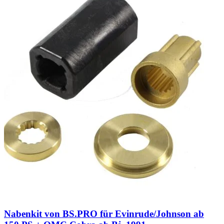
Nabenkit von BS.PRO für Evinrude/Johnson ab