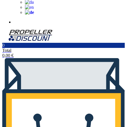
0
Total
0,00
€