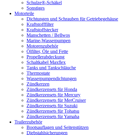
Schulze®-Schäkel
Sonstiges
Motorteile
Dichtungen und Schrauben für Getriebegehäuse
Kraftstofffilter
Kraftstoffstecker
Manschetten / Bellwos
Marine-Wasserpumpen
Motorenzubehör
Ölfilter, Öle und Fette
Propellerabdeckung
Schaltkabel Maxflex
Tanks und Tankschläuche
Thermostate
Wasserpumpendichtungen
Zündkerzen
Zündkerzensets für Honda
Zündkerzensets für Mercury
Zündkerzensets für MerCruiser
Zündkerzensets für Suzuki
Zündkerzensets für Tohatsu
Zündkerzensets für Yamaha
Trailerzubehör
Bootsauflagen und Seitenstützen
Diebstahlsicherungen