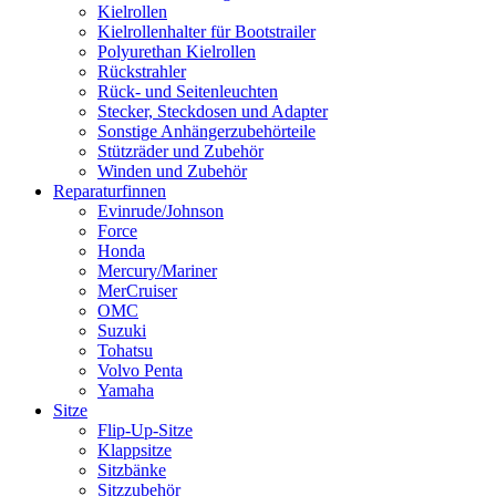
Kielrollen
Kielrollenhalter für Bootstrailer
Polyurethan Kielrollen
Rückstrahler
Rück- und Seitenleuchten
Stecker, Steckdosen und Adapter
Sonstige Anhängerzubehörteile
Stützräder und Zubehör
Winden und Zubehör
Reparaturfinnen
Evinrude/Johnson
Force
Honda
Mercury/Mariner
MerCruiser
OMC
Suzuki
Tohatsu
Volvo Penta
Yamaha
Sitze
Flip-Up-Sitze
Klappsitze
Sitzbänke
Sitzzubehör