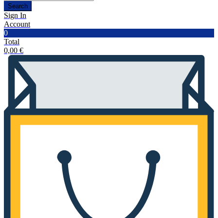
Search
Sign In
Account
0
Total
0,00
€