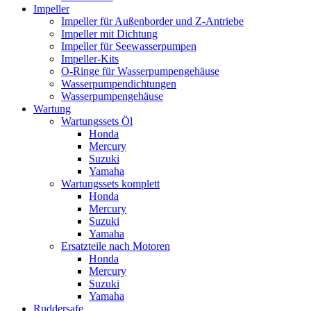
Impeller
Impeller für Außenborder und Z-Antriebe
Impeller mit Dichtung
Impeller für Seewasserpumpen
Impeller-Kits
O-Ringe für Wasserpumpengehäuse
Wasserpumpendichtungen
Wasserpumpengehäuse
Wartung
Wartungssets Öl
Honda
Mercury
Suzuki
Yamaha
Wartungssets komplett
Honda
Mercury
Suzuki
Yamaha
Ersatzteile nach Motoren
Honda
Mercury
Suzuki
Yamaha
Ruddersafe