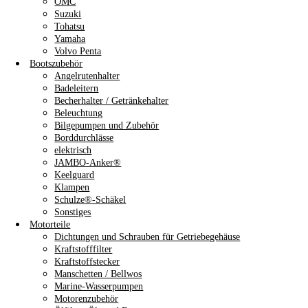
OMC
Suzuki
Tohatsu
Yamaha
Volvo Penta
Bootszubehör
Angelrutenhalter
Badeleitern
Becherhalter / Getränkehalter
Beleuchtung
Bilgepumpen und Zubehör
Borddurchlässe
elektrisch
JAMBO-Anker®
Keelguard
Klampen
Schulze®-Schäkel
Sonstiges
Motorteile
Dichtungen und Schrauben für Getriebegehäuse
Kraftstofffilter
Kraftstoffstecker
Manschetten / Bellwos
Marine-Wasserpumpen
Motorenzubehör