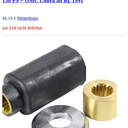
150 PS + OMC Cobra ab Bj. 1991
Weiterlesen
46,18
€
zur Zeit nicht lieferbar