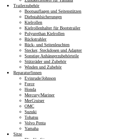
Zündkerzensets für Yamaha
Trailerzubehör
Bootsauflagen und Seitenstützen
Diebstahlsicherungen
Kielrollen
Kielrollenhalter für Bootstrailer
Polyurethan Kielrollen
Rückstrahler
Rück- und Seitenleuchten
Stecker, Steckdosen und Adapter
Sonstige Anhängerzubehörteile
Stützräder und Zubehör
Winden und Zubehör
Reparaturfinnen
Evinrude/Johnson
Force
Honda
Mercury/Mariner
MerCruiser
OMC
Suzuki
Tohatsu
Volvo Penta
Yamaha
Sitze