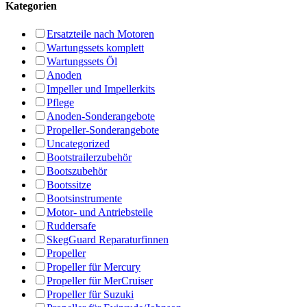
Kategorien
Ersatzteile nach Motoren
Wartungssets komplett
Wartungssets Öl
Anoden
Impeller und Impellerkits
Pflege
Anoden-Sonderangebote
Propeller-Sonderangebote
Uncategorized
Bootstrailerzubehör
Bootszubehör
Bootssitze
Bootsinstrumente
Motor- und Antriebsteile
Ruddersafe
SkegGuard Reparaturfinnen
Propeller
Propeller für Mercury
Propeller für MerCruiser
Propeller für Suzuki