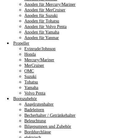
Anoden für Mercury/Mariner
Anoden für MerCruiser
Anoden für Suzuki
Anoden für Tohatsu
Anoden für Volvo Penta
Anoden für Yamaha
Anoden für Yanmar
Propeller
Evinrude/Johnson
Honda
Mercury/Mariner
MerCruiser
OMC
Suzuki
Tohatsu
Yamaha
Volvo Penta
Bootszubehör
Angelrutenhalter
Badeleitern
Becherhalter / Getränkehalter
Beleuchtung
Bilgepumpen und Zubehör
Borddurchlässe
elektrisch