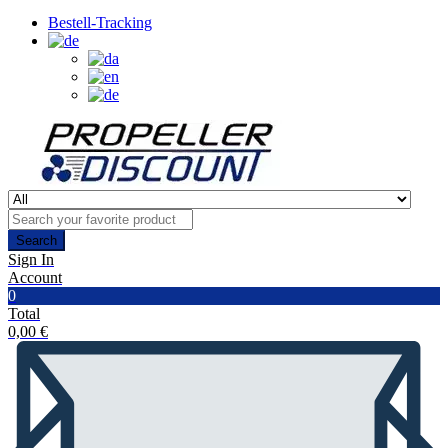
Bestell-Tracking
Search
Sign In
Account
0
Total
0,00
€