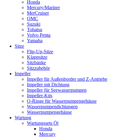
Honda
Mercury/Mariner
MerCruiser
OMC
Suzuki
Tohatsu
Volvo Penta
Yamaha
Sitze
Flip-Up-Sitze
Klappsitze
Sitzbänke
Sitzzubehör
Impeller
Impeller für Außenborder und Z-Antriebe
Impeller mit Dichtung
Impeller für Seewasserpumpen
Impeller-Kits
O-Ringe für Wasserpumpengehäuse
Wasserpumpendichtungen
Wasserpumpengehäuse
Wartung
Wartungssets Öl
Honda
Mercury