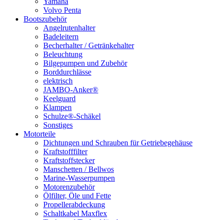
Yamaha
Volvo Penta
Bootszubehör
Angelrutenhalter
Badeleitern
Becherhalter / Getränkehalter
Beleuchtung
Bilgepumpen und Zubehör
Borddurchlässe
elektrisch
JAMBO-Anker®
Keelguard
Klampen
Schulze®-Schäkel
Sonstiges
Motorteile
Dichtungen und Schrauben für Getriebegehäuse
Kraftstofffilter
Kraftstoffstecker
Manschetten / Bellwos
Marine-Wasserpumpen
Motorenzubehör
Ölfilter, Öle und Fette
Propellerabdeckung
Schaltkabel Maxflex