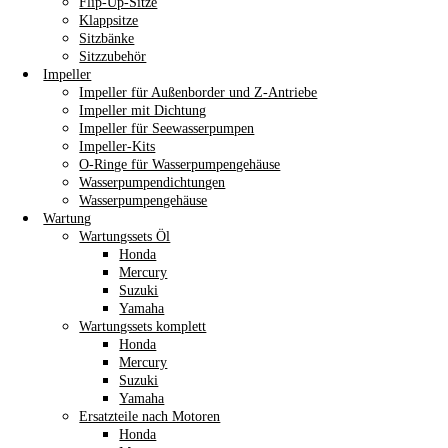
Flip-Up-Sitze
Klappsitze
Sitzbänke
Sitzzubehör
Impeller
Impeller für Außenborder und Z-Antriebe
Impeller mit Dichtung
Impeller für Seewasserpumpen
Impeller-Kits
O-Ringe für Wasserpumpengehäuse
Wasserpumpendichtungen
Wasserpumpengehäuse
Wartung
Wartungssets Öl
Honda
Mercury
Suzuki
Yamaha
Wartungssets komplett
Honda
Mercury
Suzuki
Yamaha
Ersatzteile nach Motoren
Honda