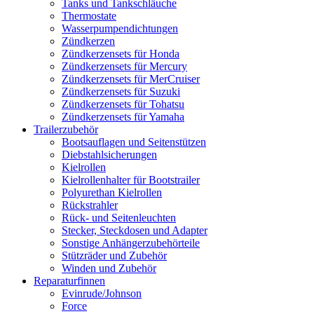
Tanks und Tankschläuche
Thermostate
Wasserpumpendichtungen
Zündkerzen
Zündkerzensets für Honda
Zündkerzensets für Mercury
Zündkerzensets für MerCruiser
Zündkerzensets für Suzuki
Zündkerzensets für Tohatsu
Zündkerzensets für Yamaha
Trailerzubehör
Bootsauflagen und Seitenstützen
Diebstahlsicherungen
Kielrollen
Kielrollenhalter für Bootstrailer
Polyurethan Kielrollen
Rückstrahler
Rück- und Seitenleuchten
Stecker, Steckdosen und Adapter
Sonstige Anhängerzubehörteile
Stützräder und Zubehör
Winden und Zubehör
Reparaturfinnen
Evinrude/Johnson
Force