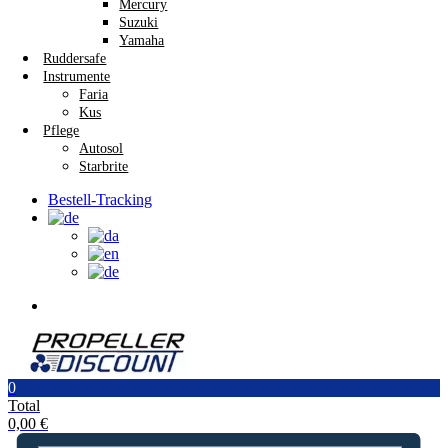
Mercury
Suzuki
Yamaha
Ruddersafe
Instrumente
Faria
Kus
Pflege
Autosol
Starbrite
Bestell-Tracking
0
Total
0,00
€