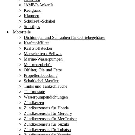
JAMBO-Anker®
Keelguard
Klampen
Schulze®-Schäkel
Sonstiges
Motorteile
Dichtungen und Schrauben für Getriebegehäuse
Kraftstofffilter
Kraftstoffstecker
Manschetten / Bellwos
Marine-Wasserpumpen
Motorenzubehör
Ölfilter, Öle und Fette
Propellerabdeckung
Schaltkabel Maxflex
Tanks und Tankschläuche
Thermostate
Wasserpumpendichtungen
Zündkerzen
Zündkerzensets für Honda
Zündkerzensets für Mercury
Zündkerzensets für MerCruiser
Zündkerzensets für Suzuki
Zündkerzensets für Tohatsu