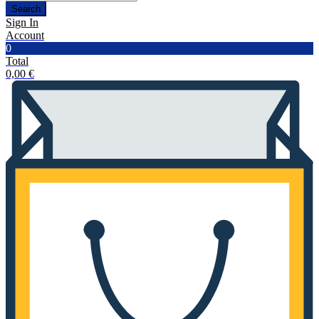
Search
Sign In
Account
0
Total
0,00
€