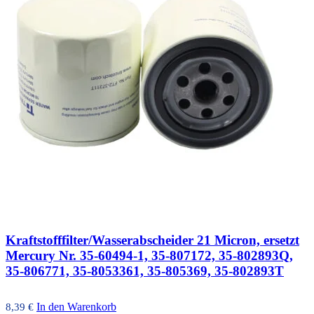
Kraftstofffilter/Wasserabscheider 21 Micron, ersetzt
Mercury Nr. 35-60494-1, 35-807172, 35-802893Q,
35-806771, 35-8053361, 35-805369, 35-802893T
In den Warenkorb
8,39
€