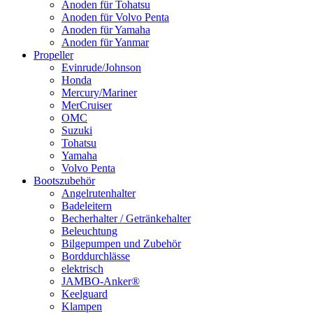
Anoden für Tohatsu
Anoden für Volvo Penta
Anoden für Yamaha
Anoden für Yanmar
Propeller
Evinrude/Johnson
Honda
Mercury/Mariner
MerCruiser
OMC
Suzuki
Tohatsu
Yamaha
Volvo Penta
Bootszubehör
Angelrutenhalter
Badeleitern
Becherhalter / Getränkehalter
Beleuchtung
Bilgepumpen und Zubehör
Borddurchlässe
elektrisch
JAMBO-Anker®
Keelguard
Klampen