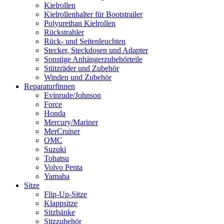
Kielrollen
Kielrollenhalter für Bootstrailer
Polyurethan Kielrollen
Rückstrahler
Rück- und Seitenleuchten
Stecker, Steckdosen und Adapter
Sonstige Anhängerzubehörteile
Stützräder und Zubehör
Winden und Zubehör
Reparaturfinnen
Evinrude/Johnson
Force
Honda
Mercury/Mariner
MerCruiser
OMC
Suzuki
Tohatsu
Volvo Penta
Yamaha
Sitze
Flip-Up-Sitze
Klappsitze
Sitzbänke
Sitzzubehör