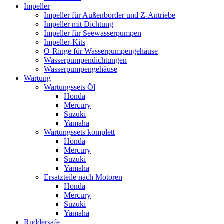
Impeller
Impeller für Außenborder und Z-Antriebe
Impeller mit Dichtung
Impeller für Seewasserpumpen
Impeller-Kits
O-Ringe für Wasserpumpengehäuse
Wasserpumpendichtungen
Wasserpumpengehäuse
Wartung
Wartungssets Öl
Honda
Mercury
Suzuki
Yamaha
Wartungssets komplett
Honda
Mercury
Suzuki
Yamaha
Ersatzteile nach Motoren
Honda
Mercury
Suzuki
Yamaha
Ruddersafe