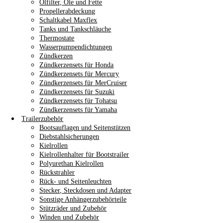
Ölfilter, Öle und Fette
Propellerabdeckung
Schaltkabel Maxflex
Tanks und Tankschläuche
Thermostate
Wasserpumpendichtungen
Zündkerzen
Zündkerzensets für Honda
Zündkerzensets für Mercury
Zündkerzensets für MerCruiser
Zündkerzensets für Suzuki
Zündkerzensets für Tohatsu
Zündkerzensets für Yamaha
Trailerzubehör
Bootsauflagen und Seitenstützen
Diebstahlsicherungen
Kielrollen
Kielrollenhalter für Bootstrailer
Polyurethan Kielrollen
Rückstrahler
Rück- und Seitenleuchten
Stecker, Steckdosen und Adapter
Sonstige Anhängerzubehörteile
Stützräder und Zubehör
Winden und Zubehör