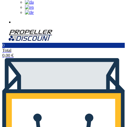
0
Total
0,00
€