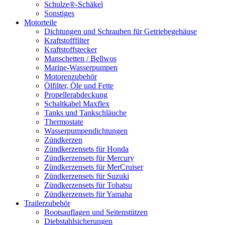
Schulze®-Schäkel
Sonstiges
Motorteile
Dichtungen und Schrauben für Getriebegehäuse
Kraftstofffilter
Kraftstoffstecker
Manschetten / Bellwos
Marine-Wasserpumpen
Motorenzubehör
Ölfilter, Öle und Fette
Propellerabdeckung
Schaltkabel Maxflex
Tanks und Tankschläuche
Thermostate
Wasserpumpendichtungen
Zündkerzen
Zündkerzensets für Honda
Zündkerzensets für Mercury
Zündkerzensets für MerCruiser
Zündkerzensets für Suzuki
Zündkerzensets für Tohatsu
Zündkerzensets für Yamaha
Trailerzubehör
Bootsauflagen und Seitenstützen
Diebstahlsicherungen