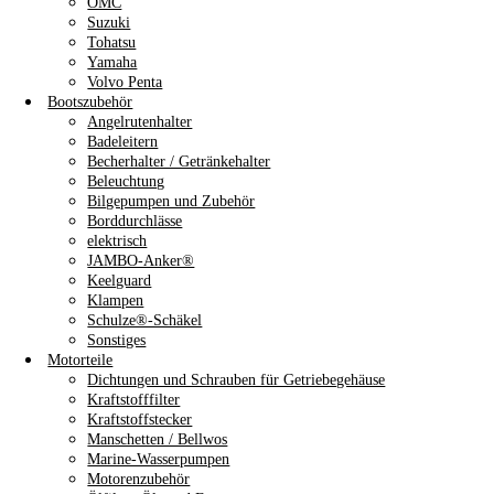
OMC
Suzuki
Tohatsu
Yamaha
Volvo Penta
Bootszubehör
Angelrutenhalter
Badeleitern
Becherhalter / Getränkehalter
Beleuchtung
Bilgepumpen und Zubehör
Borddurchlässe
elektrisch
JAMBO-Anker®
Keelguard
Klampen
Schulze®-Schäkel
Sonstiges
Motorteile
Dichtungen und Schrauben für Getriebegehäuse
Kraftstofffilter
Kraftstoffstecker
Manschetten / Bellwos
Marine-Wasserpumpen
Motorenzubehör