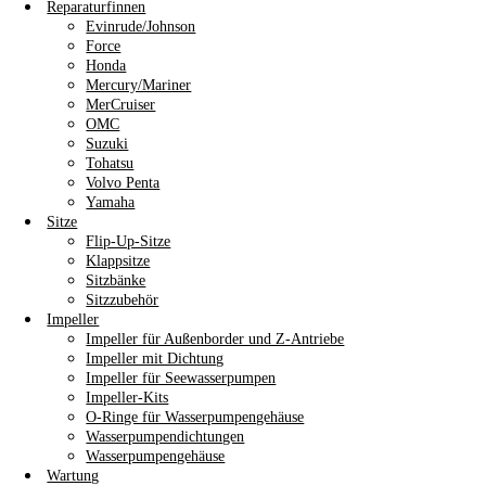
Reparaturfinnen
Evinrude/Johnson
Force
Honda
Mercury/Mariner
MerCruiser
OMC
Suzuki
Tohatsu
Volvo Penta
Yamaha
Sitze
Flip-Up-Sitze
Klappsitze
Sitzbänke
Sitzzubehör
Impeller
Impeller für Außenborder und Z-Antriebe
Impeller mit Dichtung
Impeller für Seewasserpumpen
Impeller-Kits
O-Ringe für Wasserpumpengehäuse
Wasserpumpendichtungen
Wasserpumpengehäuse
Wartung