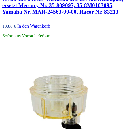
ersetzt Mercury Nr. 35-809097, 35-8M0103095,
Yamaha Nr. MAR-24563-00-00, Racor Nr. S3213
In den Warenkorb
10,88
€
Sofort aus Vorrat lieferbar