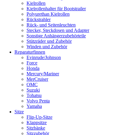
Kielrollen
Kielrollenhalter für Bootstrailer
Polyurethan Kielrollen
Rückstrahler
Rück- und Seitenleuchten
Stecker, Steckdosen und Adapter
Sonstige Anhängerzubehörteile
Stützräder und Zubehör
Winden und Zubehör
Reparaturfinnen
Evinrude/Johnson
Force
Honda
Mercury/Mariner
MerCruiser
OMC
Suzuki
Tohatsu
Volvo Penta
Yamaha
Sitze
Flip-Up-Sitze
Klappsitze
Sitzbänke
Sitzzubehör