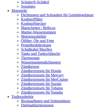
Schulze®-Schäkel
Sonstiges
Motorteile
Dichtungen und Schrauben für Getriebegehäuse
Kraftstofffilter
Kraftstoffstecker
Manschetten / Bellwos
Marine-Wasserpumpen
Motorenzubehör
Ölfilter, Öle und Fette
Propellerabdeckung
Schaltkabel Maxflex
Tanks und Tankschläuche
Thermostate
Wasserpumpendichtungen
Zündkerzen
Zündkerzensets für Honda
Zündkerzensets für Mercury
Zündkerzensets für MerCruiser
Zündkerzensets für Suzuki
Zündkerzensets für Tohatsu
Zündkerzensets für Yamaha
Trailerzubehör
Bootsauflagen und Seitenstützen
Diebstahlsicherungen