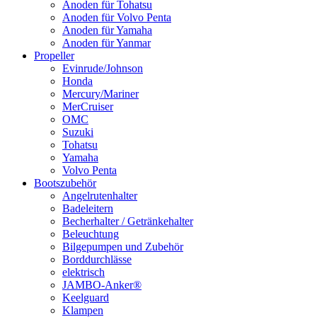
Anoden für Tohatsu
Anoden für Volvo Penta
Anoden für Yamaha
Anoden für Yanmar
Propeller
Evinrude/Johnson
Honda
Mercury/Mariner
MerCruiser
OMC
Suzuki
Tohatsu
Yamaha
Volvo Penta
Bootszubehör
Angelrutenhalter
Badeleitern
Becherhalter / Getränkehalter
Beleuchtung
Bilgepumpen und Zubehör
Borddurchlässe
elektrisch
JAMBO-Anker®
Keelguard
Klampen