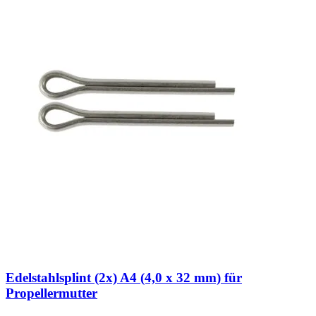
Edelstahlsplint (2x) A4 (4,0 x 32 mm) für
Propellermutter