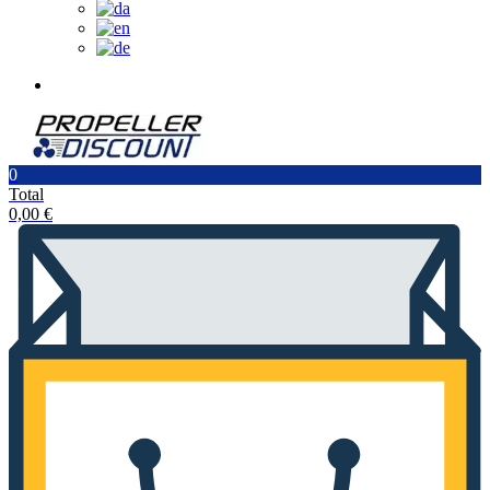
0
Total
0,00
€