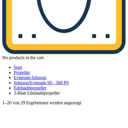
No products in the cart.
Start
Propeller
Evinrude/Johnson
Johnson/Evinrude 90 - 300 PS
Edelstahlpropeller
3-Blatt Edelstahlpropeller
Nach
1–20 von 29 Ergebnissen werden angezeigt
Aktualität
sortiert