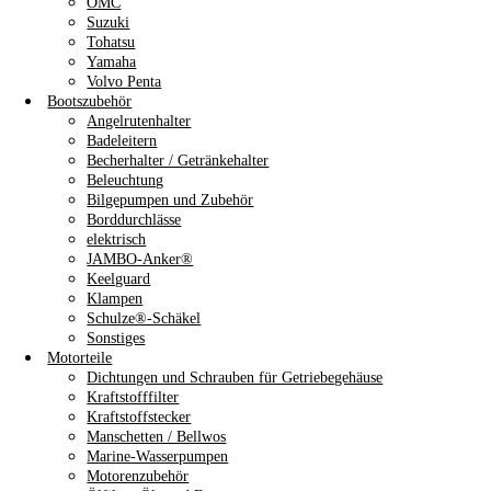
OMC
Suzuki
Tohatsu
Yamaha
Volvo Penta
Bootszubehör
Angelrutenhalter
Badeleitern
Becherhalter / Getränkehalter
Beleuchtung
Bilgepumpen und Zubehör
Borddurchlässe
elektrisch
JAMBO-Anker®
Keelguard
Klampen
Schulze®-Schäkel
Sonstiges
Motorteile
Dichtungen und Schrauben für Getriebegehäuse
Kraftstofffilter
Kraftstoffstecker
Manschetten / Bellwos
Marine-Wasserpumpen
Motorenzubehör