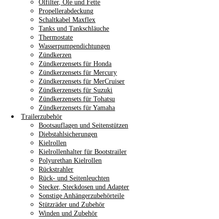
Ölfilter, Öle und Fette
Propellerabdeckung
Schaltkabel Maxflex
Tanks und Tankschläuche
Thermostate
Wasserpumpendichtungen
Zündkerzen
Zündkerzensets für Honda
Zündkerzensets für Mercury
Zündkerzensets für MerCruiser
Zündkerzensets für Suzuki
Zündkerzensets für Tohatsu
Zündkerzensets für Yamaha
Trailerzubehör
Bootsauflagen und Seitenstützen
Diebstahlsicherungen
Kielrollen
Kielrollenhalter für Bootstrailer
Polyurethan Kielrollen
Rückstrahler
Rück- und Seitenleuchten
Stecker, Steckdosen und Adapter
Sonstige Anhängerzubehörteile
Stützräder und Zubehör
Winden und Zubehör