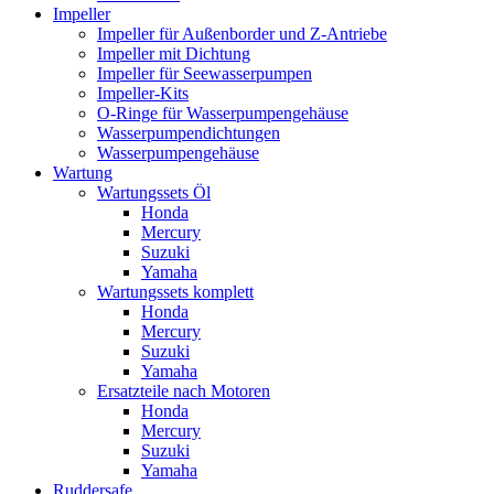
Impeller
Impeller für Außenborder und Z-Antriebe
Impeller mit Dichtung
Impeller für Seewasserpumpen
Impeller-Kits
O-Ringe für Wasserpumpengehäuse
Wasserpumpendichtungen
Wasserpumpengehäuse
Wartung
Wartungssets Öl
Honda
Mercury
Suzuki
Yamaha
Wartungssets komplett
Honda
Mercury
Suzuki
Yamaha
Ersatzteile nach Motoren
Honda
Mercury
Suzuki
Yamaha
Ruddersafe