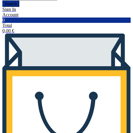
Search
Sign In
Account
0
Total
0,00
€