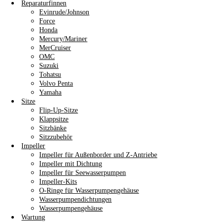
Reparaturfinnen
Evinrude/Johnson
Force
Honda
Mercury/Mariner
MerCruiser
OMC
Suzuki
Tohatsu
Volvo Penta
Yamaha
Sitze
Flip-Up-Sitze
Klappsitze
Sitzbänke
Sitzzubehör
Impeller
Impeller für Außenborder und Z-Antriebe
Impeller mit Dichtung
Impeller für Seewasserpumpen
Impeller-Kits
O-Ringe für Wasserpumpengehäuse
Wasserpumpendichtungen
Wasserpumpengehäuse
Wartung