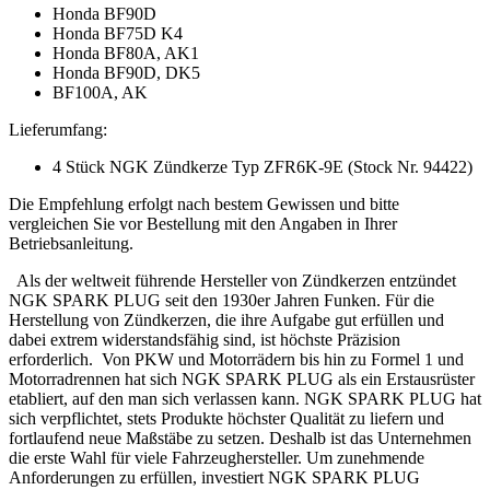
Honda BF90D
Honda BF75D K4
Honda BF80A, AK1
Honda BF90D, DK5
BF100A, AK
Lieferumfang:
4 Stück NGK Zündkerze Typ ZFR6K-9E (Stock Nr. 94422)
Die Empfehlung erfolgt nach bestem Gewissen und bitte
vergleichen Sie vor Bestellung mit den Angaben in Ihrer
Betriebsanleitung.
Als der weltweit führende Hersteller von Zündkerzen entzündet
NGK SPARK PLUG seit den 1930er Jahren Funken. Für die
Herstellung von Zündkerzen, die ihre Aufgabe gut erfüllen und
dabei extrem widerstandsfähig sind, ist höchste Präzision
erforderlich. Von PKW und Motorrädern bis hin zu Formel 1 und
Motorradrennen hat sich NGK SPARK PLUG als ein Erstausrüster
etabliert, auf den man sich verlassen kann. NGK SPARK PLUG hat
sich verpflichtet, stets Produkte höchster Qualität zu liefern und
fortlaufend neue Maßstäbe zu setzen. Deshalb ist das Unternehmen
die erste Wahl für viele Fahrzeughersteller. Um zunehmende
Anforderungen zu erfüllen, investiert NGK SPARK PLUG