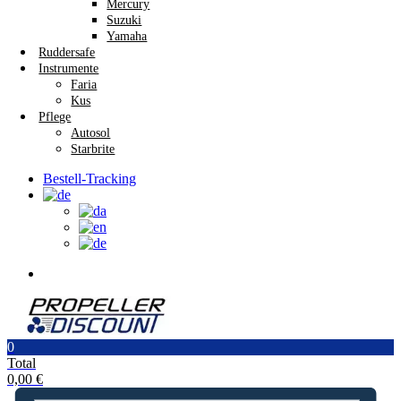
Mercury
Suzuki
Yamaha
Ruddersafe
Instrumente
Faria
Kus
Pflege
Autosol
Starbrite
Bestell-Tracking
0
Total
0,00
€