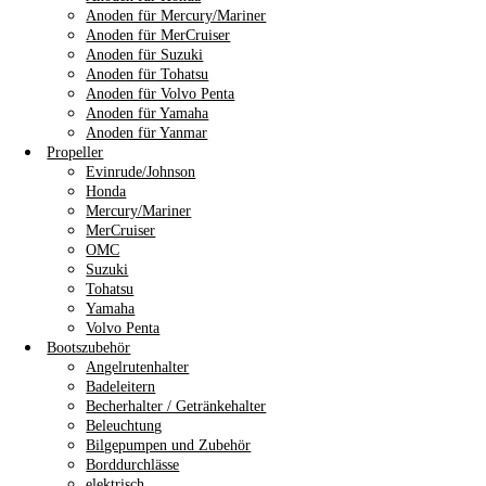
Anoden für Mercury/Mariner
Anoden für MerCruiser
Anoden für Suzuki
Anoden für Tohatsu
Anoden für Volvo Penta
Anoden für Yamaha
Anoden für Yanmar
Propeller
Evinrude/Johnson
Honda
Mercury/Mariner
MerCruiser
OMC
Suzuki
Tohatsu
Yamaha
Volvo Penta
Bootszubehör
Angelrutenhalter
Badeleitern
Becherhalter / Getränkehalter
Beleuchtung
Bilgepumpen und Zubehör
Borddurchlässe
elektrisch