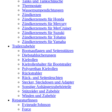
Tanks und Tankschläuche
Thermostate
Wasserpumpendichtungen
Zündkerzen
Zündkerzensets für Honda
Zündkerzensets für Mercury
Zündkerzensets für MerCruiser
Zündkerzensets für Suzuki
Zündkerzensets für Tohatsu
Zündkerzensets für Yamaha
Trailerzubehör
Bootsauflagen und Seitenstützen
Diebstahlsicherungen
Kielrollen
Kielrollenhalter für Bootstrailer
Polyurethan Kielrollen
Rückstrahler
Rück- und Seitenleuchten
Stecker, Steckdosen und Adapter
Sonstige Anhängerzubehörteile
Stützräder und Zubehör
Winden und Zubehör
Reparaturfinnen
Evinrude/Johnson
Force