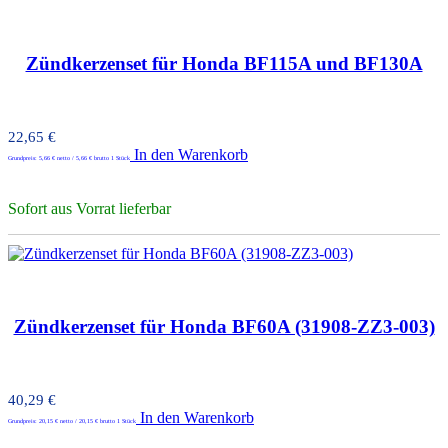
Zündkerzenset für Honda BF115A und BF130A
22,65
€
In den Warenkorb
Grundpreis:
5,66
€
netto /
5,66
€
brutto 1 Stück
Sofort aus Vorrat lieferbar
Zündkerzenset für Honda BF60A (31908-ZZ3-003)
40,29
€
In den Warenkorb
Grundpreis:
20,15
€
netto /
20,15
€
brutto 1 Stück