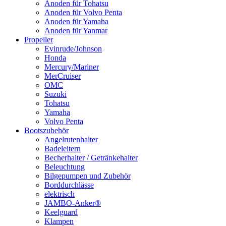
Anoden für Tohatsu
Anoden für Volvo Penta
Anoden für Yamaha
Anoden für Yanmar
Propeller
Evinrude/Johnson
Honda
Mercury/Mariner
MerCruiser
OMC
Suzuki
Tohatsu
Yamaha
Volvo Penta
Bootszubehör
Angelrutenhalter
Badeleitern
Becherhalter / Getränkehalter
Beleuchtung
Bilgepumpen und Zubehör
Borddurchlässe
elektrisch
JAMBO-Anker®
Keelguard
Klampen