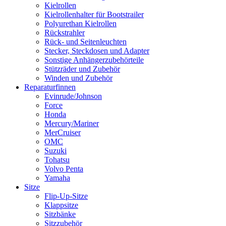
Kielrollen
Kielrollenhalter für Bootstrailer
Polyurethan Kielrollen
Rückstrahler
Rück- und Seitenleuchten
Stecker, Steckdosen und Adapter
Sonstige Anhängerzubehörteile
Stützräder und Zubehör
Winden und Zubehör
Reparaturfinnen
Evinrude/Johnson
Force
Honda
Mercury/Mariner
MerCruiser
OMC
Suzuki
Tohatsu
Volvo Penta
Yamaha
Sitze
Flip-Up-Sitze
Klappsitze
Sitzbänke
Sitzzubehör