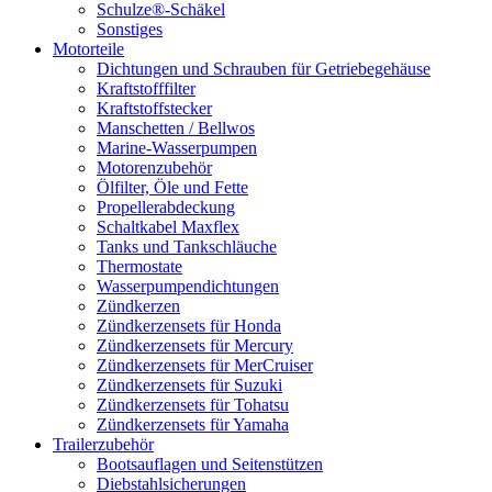
Schulze®-Schäkel
Sonstiges
Motorteile
Dichtungen und Schrauben für Getriebegehäuse
Kraftstofffilter
Kraftstoffstecker
Manschetten / Bellwos
Marine-Wasserpumpen
Motorenzubehör
Ölfilter, Öle und Fette
Propellerabdeckung
Schaltkabel Maxflex
Tanks und Tankschläuche
Thermostate
Wasserpumpendichtungen
Zündkerzen
Zündkerzensets für Honda
Zündkerzensets für Mercury
Zündkerzensets für MerCruiser
Zündkerzensets für Suzuki
Zündkerzensets für Tohatsu
Zündkerzensets für Yamaha
Trailerzubehör
Bootsauflagen und Seitenstützen
Diebstahlsicherungen