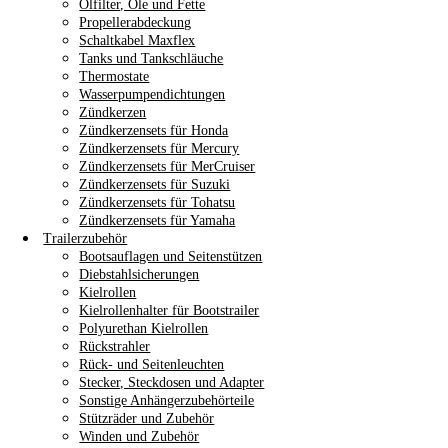
Ölfilter, Öle und Fette
Propellerabdeckung
Schaltkabel Maxflex
Tanks und Tankschläuche
Thermostate
Wasserpumpendichtungen
Zündkerzen
Zündkerzensets für Honda
Zündkerzensets für Mercury
Zündkerzensets für MerCruiser
Zündkerzensets für Suzuki
Zündkerzensets für Tohatsu
Zündkerzensets für Yamaha
Trailerzubehör
Bootsauflagen und Seitenstützen
Diebstahlsicherungen
Kielrollen
Kielrollenhalter für Bootstrailer
Polyurethan Kielrollen
Rückstrahler
Rück- und Seitenleuchten
Stecker, Steckdosen und Adapter
Sonstige Anhängerzubehörteile
Stützräder und Zubehör
Winden und Zubehör