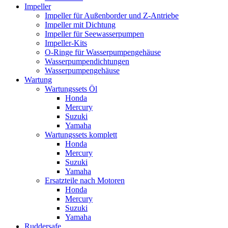
Impeller
Impeller für Außenborder und Z-Antriebe
Impeller mit Dichtung
Impeller für Seewasserpumpen
Impeller-Kits
O-Ringe für Wasserpumpengehäuse
Wasserpumpendichtungen
Wasserpumpengehäuse
Wartung
Wartungssets Öl
Honda
Mercury
Suzuki
Yamaha
Wartungssets komplett
Honda
Mercury
Suzuki
Yamaha
Ersatzteile nach Motoren
Honda
Mercury
Suzuki
Yamaha
Ruddersafe