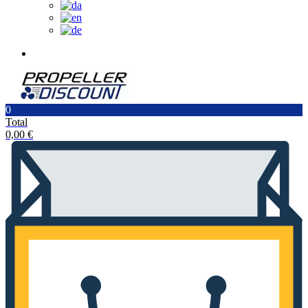
0
Total
0,00
€