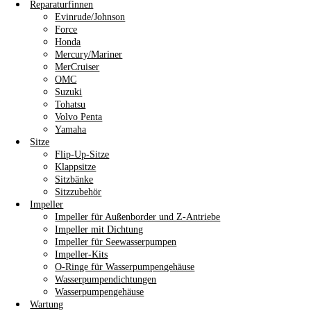
Reparaturfinnen
Evinrude/Johnson
Force
Honda
Mercury/Mariner
MerCruiser
OMC
Suzuki
Tohatsu
Volvo Penta
Yamaha
Sitze
Flip-Up-Sitze
Klappsitze
Sitzbänke
Sitzzubehör
Impeller
Impeller für Außenborder und Z-Antriebe
Impeller mit Dichtung
Impeller für Seewasserpumpen
Impeller-Kits
O-Ringe für Wasserpumpengehäuse
Wasserpumpendichtungen
Wasserpumpengehäuse
Wartung