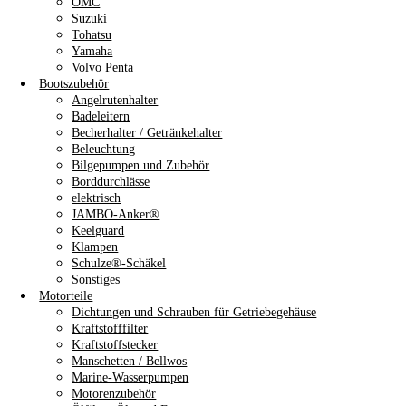
OMC
Suzuki
Tohatsu
Yamaha
Volvo Penta
Bootszubehör
Angelrutenhalter
Badeleitern
Becherhalter / Getränkehalter
Beleuchtung
Bilgepumpen und Zubehör
Borddurchlässe
elektrisch
JAMBO-Anker®
Keelguard
Klampen
Schulze®-Schäkel
Sonstiges
Motorteile
Dichtungen und Schrauben für Getriebegehäuse
Kraftstofffilter
Kraftstoffstecker
Manschetten / Bellwos
Marine-Wasserpumpen
Motorenzubehör