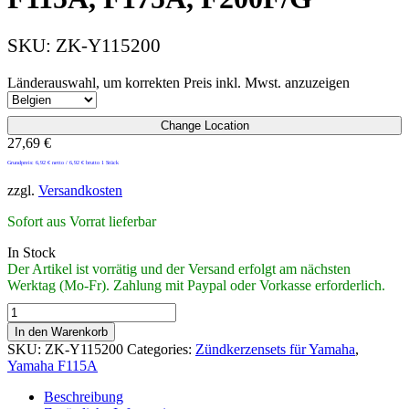
SKU:
ZK-Y115200
Länderauswahl, um korrekten Preis inkl. Mwst. anzuzeigen
Change Location
27,69
€
Grundpreis:
6,92
€
netto /
6,92
€
brutto 1 Stück
zzgl.
Versandkosten
Sofort aus Vorrat lieferbar
In Stock
Der Artikel ist vorrätig und der Versand erfolgt am nächsten
Werktag (Mo-Fr). Zahlung mit Paypal oder Vorkasse erforderlich.
Zündkerzenset
für
In den Warenkorb
Yamaha
SKU:
ZK-Y115200
Categories:
Zündkerzensets für Yamaha
,
F115A,
Yamaha F115A
F175A,
F200F/G
Beschreibung
quantity