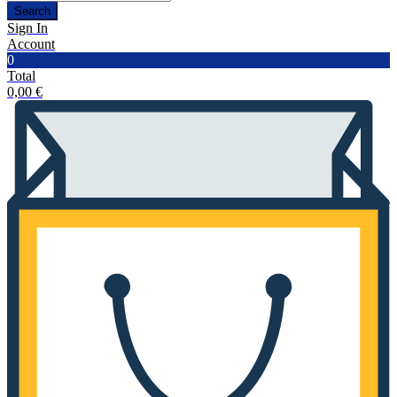
Search
Sign In
Account
0
Total
0,00
€