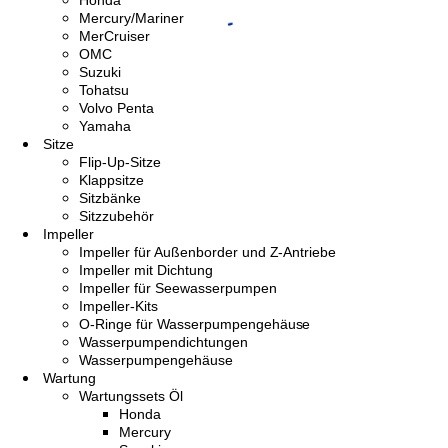
Honda
Mercury/Mariner
MerCruiser
OMC
Suzuki
Tohatsu
Volvo Penta
Yamaha
Sitze
Flip-Up-Sitze
Klappsitze
Sitzbänke
Sitzzubehör
Impeller
Impeller für Außenborder und Z-Antriebe
Impeller mit Dichtung
Impeller für Seewasserpumpen
Impeller-Kits
O-Ringe für Wasserpumpengehäuse
Wasserpumpendichtungen
Wasserpumpengehäuse
Wartung
Wartungssets Öl
Honda
Mercury