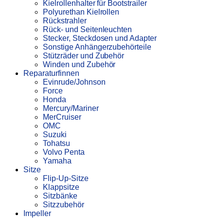
Kielrollenhalter für Bootstrailer
Polyurethan Kielrollen
Rückstrahler
Rück- und Seitenleuchten
Stecker, Steckdosen und Adapter
Sonstige Anhängerzubehörteile
Stützräder und Zubehör
Winden und Zubehör
Reparaturfinnen
Evinrude/Johnson
Force
Honda
Mercury/Mariner
MerCruiser
OMC
Suzuki
Tohatsu
Volvo Penta
Yamaha
Sitze
Flip-Up-Sitze
Klappsitze
Sitzbänke
Sitzzubehör
Impeller