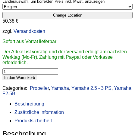
Länderauswahl, um korrekten Preis inkl. Mwst. anzuzeigen
Change Location
50,38
€
zzgl.
Versandkosten
Sofort aus Vorrat lieferbar
Der Artikel ist vorrätig und der Versand erfolgt am nächsten
Werktag (Mo-Fr). Zahlung mit Paypal oder Vorkasse
erforderlich.
Polastorm
Aluminiumpropeller
In den Warenkorb
7-
1/4
Categories:
Propeller
,
Yamaha
,
Yamaha 2.5 - 3 PS
,
Yamaha
x
6-
F2.5B
BS
quantity
Beschreibung
Zusätzliche Information
Produktsicherheit
Beschreibung