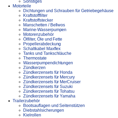
Sonstiges
Motorteile
Dichtungen und Schrauben für Getriebegehäuse
Kraftstofffilter
Kraftstoffstecker
Manschetten / Bellwos
Marine-Wasserpumpen
Motorenzubehör
Ölfilter, Öle und Fette
Propellerabdeckung
Schaltkabel Maxflex
Tanks und Tankschläuche
Thermostate
Wasserpumpendichtungen
Zündkerzen
Zündkerzensets für Honda
Zündkerzensets für Mercury
Zündkerzensets für MerCruiser
Zündkerzensets für Suzuki
Zündkerzensets für Tohatsu
Zündkerzensets für Yamaha
Trailerzubehör
Bootsauflagen und Seitenstützen
Diebstahlsicherungen
Kielrollen