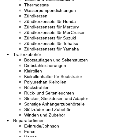
Thermostate
Wasserpumpendichtungen
Zündkerzen
Zündkerzensets für Honda
Zündkerzensets für Mercury
Zündkerzensets für MerCruiser
Zündkerzensets für Suzuki
Zündkerzensets für Tohatsu
Zündkerzensets für Yamaha
Trailerzubehör
Bootsauflagen und Seitenstützen
Diebstahlsicherungen
Kielrollen
Kielrollenhalter für Bootstrailer
Polyurethan Kielrollen
Rückstrahler
Rück- und Seitenleuchten
Stecker, Steckdosen und Adapter
Sonstige Anhängerzubehörteile
Stützräder und Zubehör
Winden und Zubehör
Reparaturfinnen
Evinrude/Johnson
Force