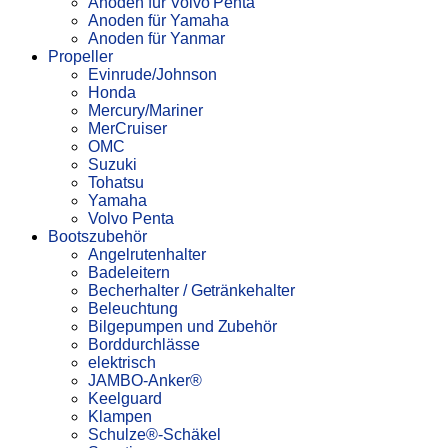
Anoden für Volvo Penta
Anoden für Yamaha
Anoden für Yanmar
Propeller
Evinrude/Johnson
Honda
Mercury/Mariner
MerCruiser
OMC
Suzuki
Tohatsu
Yamaha
Volvo Penta
Bootszubehör
Angelrutenhalter
Badeleitern
Becherhalter / Getränkehalter
Beleuchtung
Bilgepumpen und Zubehör
Borddurchlässe
elektrisch
JAMBO-Anker®
Keelguard
Klampen
Schulze®-Schäkel