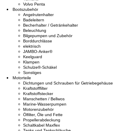
Volvo Penta
Bootszubehör
Angelrutenhalter
Badeleitern
Becherhalter / Getränkehalter
Beleuchtung
Bilgepumpen und Zubehör
Borddurchlässe
elektrisch
JAMBO-Anker®
Keelguard
Klampen
Schulze®-Schäkel
Sonstiges
Motorteile
Dichtungen und Schrauben für Getriebegehäuse
Kraftstofffilter
Kraftstoffstecker
Manschetten / Bellwos
Marine-Wasserpumpen
Motorenzubehör
Ölfilter, Öle und Fette
Propellerabdeckung
Schaltkabel Maxflex
Tanks und Tankschläuche