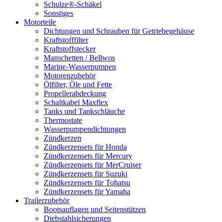
Schulze®-Schäkel
Sonstiges
Motorteile
Dichtungen und Schrauben für Getriebegehäuse
Kraftstofffilter
Kraftstoffstecker
Manschetten / Bellwos
Marine-Wasserpumpen
Motorenzubehör
Ölfilter, Öle und Fette
Propellerabdeckung
Schaltkabel Maxflex
Tanks und Tankschläuche
Thermostate
Wasserpumpendichtungen
Zündkerzen
Zündkerzensets für Honda
Zündkerzensets für Mercury
Zündkerzensets für MerCruiser
Zündkerzensets für Suzuki
Zündkerzensets für Tohatsu
Zündkerzensets für Yamaha
Trailerzubehör
Bootsauflagen und Seitenstützen
Diebstahlsicherungen