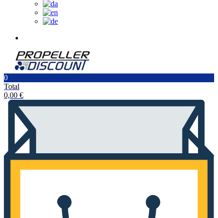
0
Total
0,00
€