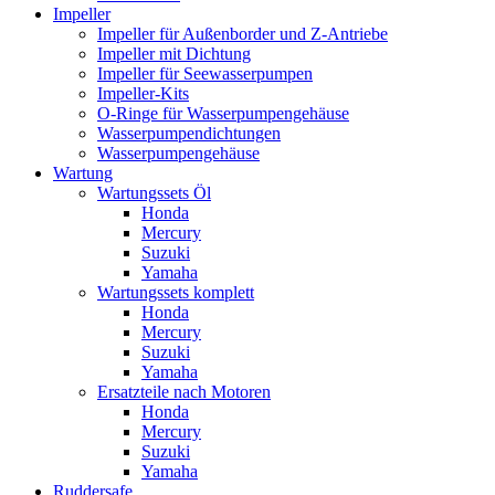
Impeller
Impeller für Außenborder und Z-Antriebe
Impeller mit Dichtung
Impeller für Seewasserpumpen
Impeller-Kits
O-Ringe für Wasserpumpengehäuse
Wasserpumpendichtungen
Wasserpumpengehäuse
Wartung
Wartungssets Öl
Honda
Mercury
Suzuki
Yamaha
Wartungssets komplett
Honda
Mercury
Suzuki
Yamaha
Ersatzteile nach Motoren
Honda
Mercury
Suzuki
Yamaha
Ruddersafe