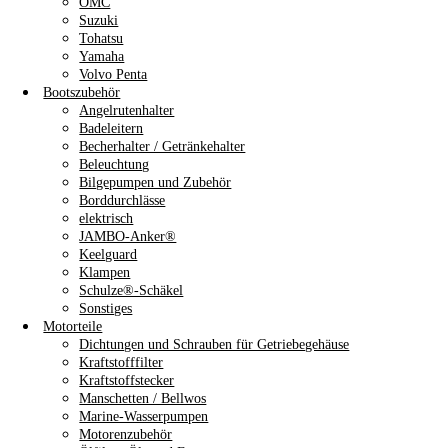
OMC
Suzuki
Tohatsu
Yamaha
Volvo Penta
Bootszubehör
Angelrutenhalter
Badeleitern
Becherhalter / Getränkehalter
Beleuchtung
Bilgepumpen und Zubehör
Borddurchlässe
elektrisch
JAMBO-Anker®
Keelguard
Klampen
Schulze®-Schäkel
Sonstiges
Motorteile
Dichtungen und Schrauben für Getriebegehäuse
Kraftstofffilter
Kraftstoffstecker
Manschetten / Bellwos
Marine-Wasserpumpen
Motorenzubehör