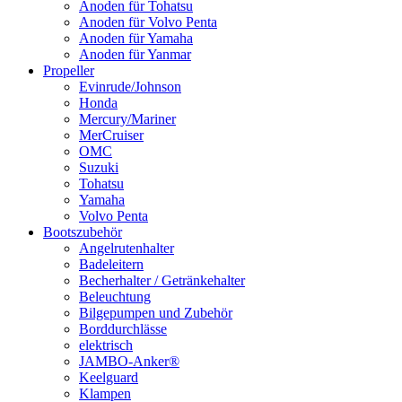
Anoden für Tohatsu
Anoden für Volvo Penta
Anoden für Yamaha
Anoden für Yanmar
Propeller
Evinrude/Johnson
Honda
Mercury/Mariner
MerCruiser
OMC
Suzuki
Tohatsu
Yamaha
Volvo Penta
Bootszubehör
Angelrutenhalter
Badeleitern
Becherhalter / Getränkehalter
Beleuchtung
Bilgepumpen und Zubehör
Borddurchlässe
elektrisch
JAMBO-Anker®
Keelguard
Klampen