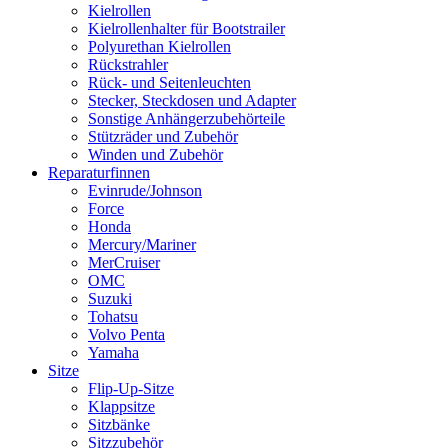
Kielrollen
Kielrollenhalter für Bootstrailer
Polyurethan Kielrollen
Rückstrahler
Rück- und Seitenleuchten
Stecker, Steckdosen und Adapter
Sonstige Anhängerzubehörteile
Stützräder und Zubehör
Winden und Zubehör
Reparaturfinnen
Evinrude/Johnson
Force
Honda
Mercury/Mariner
MerCruiser
OMC
Suzuki
Tohatsu
Volvo Penta
Yamaha
Sitze
Flip-Up-Sitze
Klappsitze
Sitzbänke
Sitzzubehör