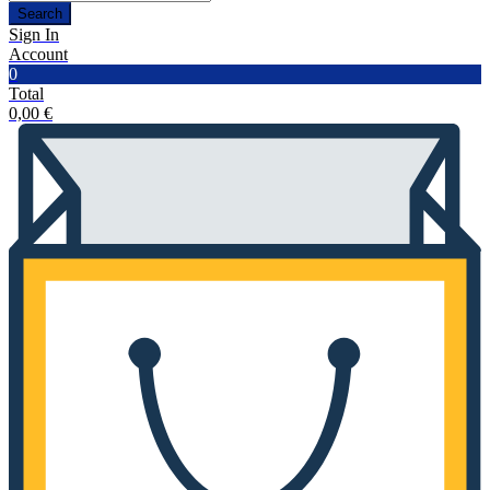
Search
Sign In
Account
0
Total
0,00
€