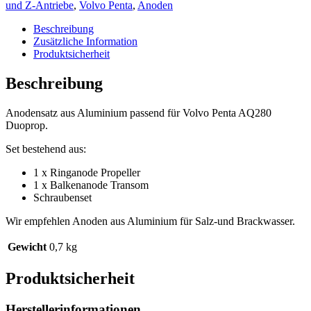
für
und Z-Antriebe
,
Volvo Penta
,
Anoden
Volvo
Penta
Beschreibung
AQ280-
Zusätzliche Information
DP
Produktsicherheit
(Duoprop)
quantity
Beschreibung
Anodensatz aus Aluminium passend für Volvo Penta AQ280
Duoprop.
Set bestehend aus:
1 x Ringanode Propeller
1 x Balkenanode Transom
Schraubenset
Wir empfehlen Anoden aus Aluminium für Salz-und Brackwasser.
Gewicht
0,7 kg
Produktsicherheit
Herstellerinformationen