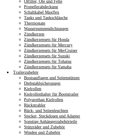
Ölfilter, Öle und Fette
Propellerabdeckung
Schaltkabel Maxflex
Tanks und Tankschläuche
Thermostate
Wasserpumpendichtungen
Zündkerzen
Zündkerzensets für Honda
Zündkerzensets für Mercury
Zündkerzensets für MerCruiser
Zündkerzensets für Suzuki
Zündkerzensets für Tohatsu
Zündkerzensets für Yamaha
Trailerzubehör
Bootsauflagen und Seitenstützen
Diebstahlsicherungen
Kielrollen
Kielrollenhalter für Bootstrailer
Polyurethan Kielrollen
Rückstrahler
Rück- und Seitenleuchten
Stecker, Steckdosen und Adapter
Sonstige Anhängerzubehörteile
Stützräder und Zubehör
Winden und Zubehör