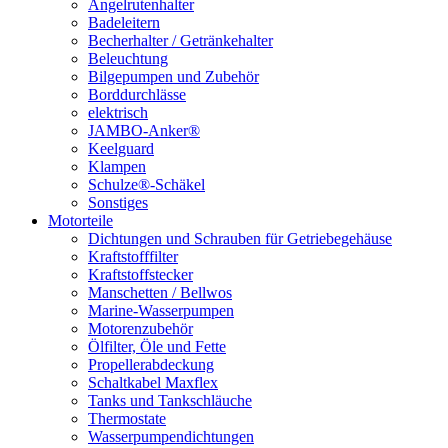
Angelrutenhalter
Badeleitern
Becherhalter / Getränkehalter
Beleuchtung
Bilgepumpen und Zubehör
Borddurchlässe
elektrisch
JAMBO-Anker®
Keelguard
Klampen
Schulze®-Schäkel
Sonstiges
Motorteile
Dichtungen und Schrauben für Getriebegehäuse
Kraftstofffilter
Kraftstoffstecker
Manschetten / Bellwos
Marine-Wasserpumpen
Motorenzubehör
Ölfilter, Öle und Fette
Propellerabdeckung
Schaltkabel Maxflex
Tanks und Tankschläuche
Thermostate
Wasserpumpendichtungen