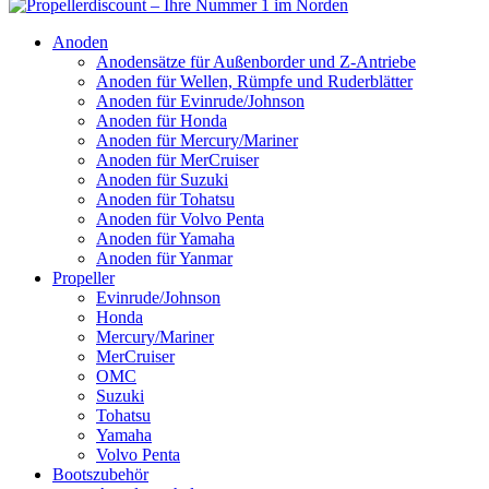
Anoden
Anodensätze für Außenborder und Z-Antriebe
Anoden für Wellen, Rümpfe und Ruderblätter
Anoden für Evinrude/Johnson
Anoden für Honda
Anoden für Mercury/Mariner
Anoden für MerCruiser
Anoden für Suzuki
Anoden für Tohatsu
Anoden für Volvo Penta
Anoden für Yamaha
Anoden für Yanmar
Propeller
Evinrude/Johnson
Honda
Mercury/Mariner
MerCruiser
OMC
Suzuki
Tohatsu
Yamaha
Volvo Penta
Bootszubehör