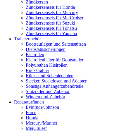
Zündkerzen
Zündkerzensets für Honda
Zündkerzensets für Mercury
Zündkerzensets für MerCruiser
Zündkerzensets für Suzuki
Zündkerzensets für Tohatsu
Zündkerzensets für Yamaha
Trailerzubehör
Bootsauflagen und Seitenstützen
Diebstahlsicherungen
Kielrollen
Kielrollenhalter für Bootstrailer
Polyurethan Kielrollen
Rückstrahler
Rück- und Seitenleuchten
Stecker, Steckdosen und Adapter
Sonstige Anhängerzubehörteile
Stützräder und Zubehör
Winden und Zubehör
Reparaturfinnen
Evinrude/Johnson
Force
Honda
Mercury/Mariner
MerCruiser