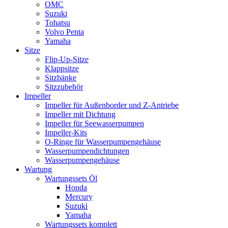
OMC
Suzuki
Tohatsu
Volvo Penta
Yamaha
Sitze
Flip-Up-Sitze
Klappsitze
Sitzbänke
Sitzzubehör
Impeller
Impeller für Außenborder und Z-Antriebe
Impeller mit Dichtung
Impeller für Seewasserpumpen
Impeller-Kits
O-Ringe für Wasserpumpengehäuse
Wasserpumpendichtungen
Wasserpumpengehäuse
Wartung
Wartungssets Öl
Honda
Mercury
Suzuki
Yamaha
Wartungssets komplett