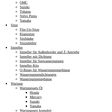
OMC
Suzuki
Tohatsu
Volvo Penta
Yamaha
Sitze
Flip-Up-Sitze
Klappsitze
Sitzbänke
Sitzzubehör
Impeller
Impeller für Außenborder und Z-Antriebe
Impeller mit Dichtung
Impeller für Seewasserpumpen
Impeller-Kits
O-Ringe für Wasserpumpengehäuse
Wasserpumpendichtungen
Wasserpumpengehäuse
Wartung
Wartungssets Öl
Honda
Mercury
Suzuki
Yamaha
Wartungssets komplett