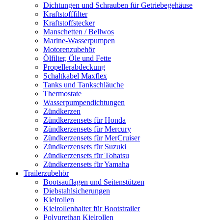
Dichtungen und Schrauben für Getriebegehäuse
Kraftstofffilter
Kraftstoffstecker
Manschetten / Bellwos
Marine-Wasserpumpen
Motorenzubehör
Ölfilter, Öle und Fette
Propellerabdeckung
Schaltkabel Maxflex
Tanks und Tankschläuche
Thermostate
Wasserpumpendichtungen
Zündkerzen
Zündkerzensets für Honda
Zündkerzensets für Mercury
Zündkerzensets für MerCruiser
Zündkerzensets für Suzuki
Zündkerzensets für Tohatsu
Zündkerzensets für Yamaha
Trailerzubehör
Bootsauflagen und Seitenstützen
Diebstahlsicherungen
Kielrollen
Kielrollenhalter für Bootstrailer
Polyurethan Kielrollen