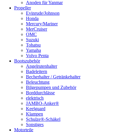
Anoden für Yanmar
Propeller
Evinrude/Johnson
Honda
Mercury/Mariner
MerCruiser
OMC
Suzuki
Tohatsu
Yamaha
Volvo Penta
Bootszubehör
Angelrutenhalter
Badeleitern
Becherhalter / Getränkehalter
Beleuchtung
Bilgepumpen und Zubehör
Borddurchlässe
elektrisch
JAMBO-Anker®
Keelguard
Klampen
Schulze®-Schäkel
Sonstiges
Motorteile