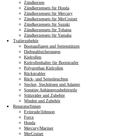
Zündkerzen
Zündkerzensets für Honda
Zündkerzensets für Mercury
Zündkerzensets für MerCruiser
Zündkerzensets für Suzuki
Zündkerzensets für Tohatsu
Zündkerzensets für Yamaha
Trailerzubehör
Bootsauflagen und Seitenstützen
Diebstahlsicherungen
Kielrollen
Kielrollenhalter für Bootstrailer
Polyurethan Kielrollen
Rückstrahler
Rück- und Seitenleuchten
Stecker, Steckdosen und Adapter
Sonstige Anhängerzubehörteile
Stützräder und Zubehör
Winden und Zubehör
Reparaturfinnen
Evinrude/Johnson
Force
Honda
Mercury/Mariner
MerCruiser