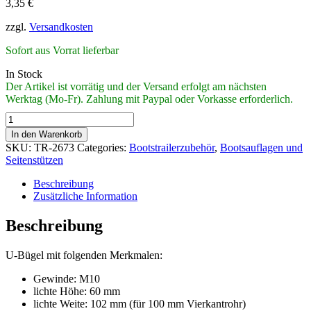
3,35
€
zzgl.
Versandkosten
Sofort aus Vorrat lieferbar
In Stock
Der Artikel ist vorrätig und der Versand erfolgt am nächsten
Werktag (Mo-Fr). Zahlung mit Paypal oder Vorkasse erforderlich.
U-
Bügel
In den Warenkorb
M10
SKU:
TR-2673
Categories:
Bootstrailerzubehör
,
Bootsauflagen und
60
Seitenstützen
x
102
Beschreibung
mm
Zusätzliche Information
(LH
x
Beschreibung
LW)
quantity
U-Bügel mit folgenden Merkmalen:
Gewinde: M10
lichte Höhe: 60 mm
lichte Weite: 102 mm (für 100 mm Vierkantrohr)