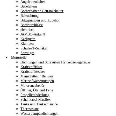
Angelrutenhalter
Badeleitern
Becherhalter / Getränkehalter
Beleuchtung
Bilgepumpen und Zubehör
Borddurchlässe
elektrisch
JAMBO-Anker®
Keelguard
Klampen
Schulze®-Schäkel
Sonstiges
Motorteile
Dichtungen und Schrauben für Getriebegehäuse
Kraftstofffilter
Kraftstoffstecker
Manschetten / Bellwos
Marine-Wasserpumpen
Motorenzubehör
Ölfilter, Öle und Fette
Propellerabdeckung
Schaltkabel Maxflex
Tanks und Tankschläuche
Thermostate
Wasserpumpendichtungen