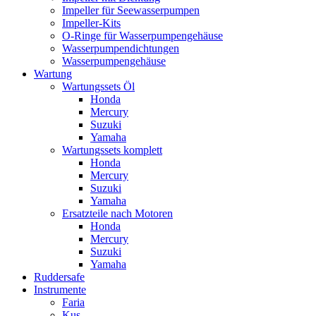
Impeller für Seewasserpumpen
Impeller-Kits
O-Ringe für Wasserpumpengehäuse
Wasserpumpendichtungen
Wasserpumpengehäuse
Wartung
Wartungssets Öl
Honda
Mercury
Suzuki
Yamaha
Wartungssets komplett
Honda
Mercury
Suzuki
Yamaha
Ersatzteile nach Motoren
Honda
Mercury
Suzuki
Yamaha
Ruddersafe
Instrumente
Faria
Kus