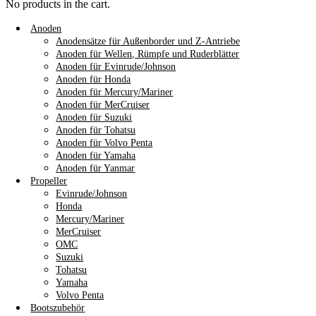
No products in the cart.
Anoden
Anodensätze für Außenborder und Z-Antriebe
Anoden für Wellen, Rümpfe und Ruderblätter
Anoden für Evinrude/Johnson
Anoden für Honda
Anoden für Mercury/Mariner
Anoden für MerCruiser
Anoden für Suzuki
Anoden für Tohatsu
Anoden für Volvo Penta
Anoden für Yamaha
Anoden für Yanmar
Propeller
Evinrude/Johnson
Honda
Mercury/Mariner
MerCruiser
OMC
Suzuki
Tohatsu
Yamaha
Volvo Penta
Bootszubehör