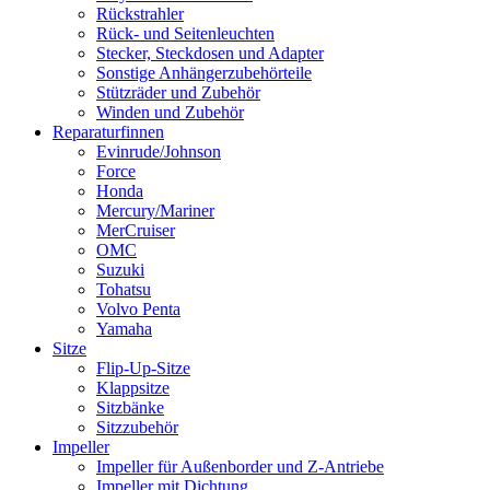
Rückstrahler
Rück- und Seitenleuchten
Stecker, Steckdosen und Adapter
Sonstige Anhängerzubehörteile
Stützräder und Zubehör
Winden und Zubehör
Reparaturfinnen
Evinrude/Johnson
Force
Honda
Mercury/Mariner
MerCruiser
OMC
Suzuki
Tohatsu
Volvo Penta
Yamaha
Sitze
Flip-Up-Sitze
Klappsitze
Sitzbänke
Sitzzubehör
Impeller
Impeller für Außenborder und Z-Antriebe
Impeller mit Dichtung