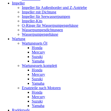
Impeller
Impeller für Außenborder und Z-Antriebe
Impeller mit Dichtung
Impeller für Seewasserpumpen
Impeller-Kits
O-Ringe für Wasserpumpengehäuse
Wasserpumpendichtungen
Wasserpumpengehäuse
Wartung
Wartungssets Öl
Honda
Mercury
Suzuki
Yamaha
Wartungssets komplett
Honda
Mercury
Suzuki
Yamaha
Ersatzteile nach Motoren
Honda
Mercury
Suzuki
Yamaha
Ruddersafe