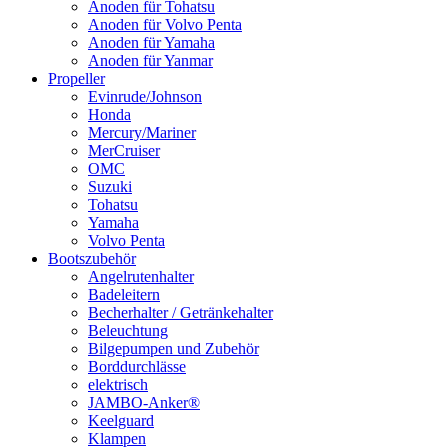
Anoden für Tohatsu
Anoden für Volvo Penta
Anoden für Yamaha
Anoden für Yanmar
Propeller
Evinrude/Johnson
Honda
Mercury/Mariner
MerCruiser
OMC
Suzuki
Tohatsu
Yamaha
Volvo Penta
Bootszubehör
Angelrutenhalter
Badeleitern
Becherhalter / Getränkehalter
Beleuchtung
Bilgepumpen und Zubehör
Borddurchlässe
elektrisch
JAMBO-Anker®
Keelguard
Klampen