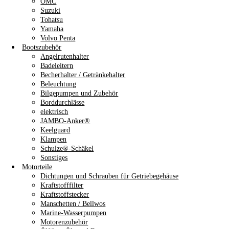
OMC
Suzuki
Tohatsu
Yamaha
Volvo Penta
Bootszubehör
Angelrutenhalter
Badeleitern
Becherhalter / Getränkehalter
Beleuchtung
Bilgepumpen und Zubehör
Borddurchlässe
elektrisch
JAMBO-Anker®
Keelguard
Klampen
Schulze®-Schäkel
Sonstiges
Motorteile
Dichtungen und Schrauben für Getriebegehäuse
Kraftstofffilter
Kraftstoffstecker
Manschetten / Bellwos
Marine-Wasserpumpen
Motorenzubehör