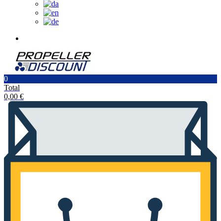
0
Total
0,00
€