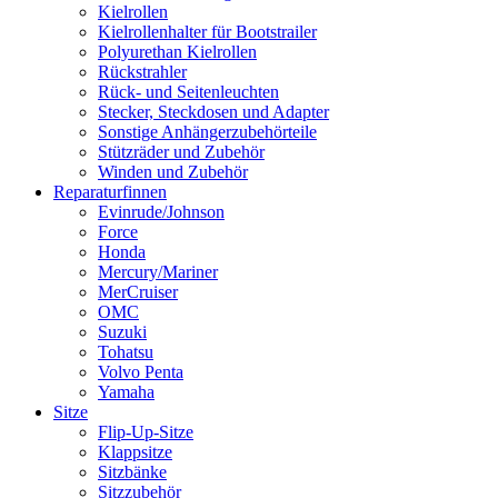
Kielrollen
Kielrollenhalter für Bootstrailer
Polyurethan Kielrollen
Rückstrahler
Rück- und Seitenleuchten
Stecker, Steckdosen und Adapter
Sonstige Anhängerzubehörteile
Stützräder und Zubehör
Winden und Zubehör
Reparaturfinnen
Evinrude/Johnson
Force
Honda
Mercury/Mariner
MerCruiser
OMC
Suzuki
Tohatsu
Volvo Penta
Yamaha
Sitze
Flip-Up-Sitze
Klappsitze
Sitzbänke
Sitzzubehör