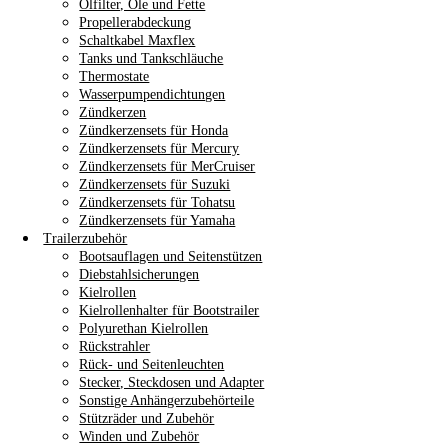
Ölfilter, Öle und Fette
Propellerabdeckung
Schaltkabel Maxflex
Tanks und Tankschläuche
Thermostate
Wasserpumpendichtungen
Zündkerzen
Zündkerzensets für Honda
Zündkerzensets für Mercury
Zündkerzensets für MerCruiser
Zündkerzensets für Suzuki
Zündkerzensets für Tohatsu
Zündkerzensets für Yamaha
Trailerzubehör
Bootsauflagen und Seitenstützen
Diebstahlsicherungen
Kielrollen
Kielrollenhalter für Bootstrailer
Polyurethan Kielrollen
Rückstrahler
Rück- und Seitenleuchten
Stecker, Steckdosen und Adapter
Sonstige Anhängerzubehörteile
Stützräder und Zubehör
Winden und Zubehör