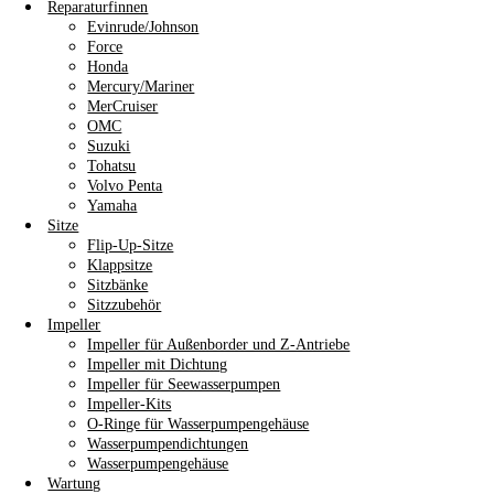
Reparaturfinnen
Evinrude/Johnson
Force
Honda
Mercury/Mariner
MerCruiser
OMC
Suzuki
Tohatsu
Volvo Penta
Yamaha
Sitze
Flip-Up-Sitze
Klappsitze
Sitzbänke
Sitzzubehör
Impeller
Impeller für Außenborder und Z-Antriebe
Impeller mit Dichtung
Impeller für Seewasserpumpen
Impeller-Kits
O-Ringe für Wasserpumpengehäuse
Wasserpumpendichtungen
Wasserpumpengehäuse
Wartung