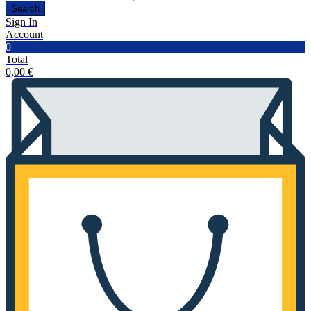
Search
Sign In
Account
0
Total
0,00
€