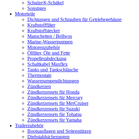
Schulze®-Schäkel
Sonstiges
Motorteile
Dichtungen und Schrauben für Getriebegehäuse
Kraftstofffilter
Kraftstoffstecker
Manschetten / Bellwos
Marine-Wasserpumpen
Motorenzubehör
Ölfilter, Öle und Fette
Propellerabdeckung
Schaltkabel Maxflex
Tanks und Tankschläuche
Thermostate
Wasserpumpendichtungen
Zündkerzen
Zündkerzensets für Honda
Zündkerzensets für Mercury
Zündkerzensets für MerCruiser
Zündkerzensets für Suzuki
Zündkerzensets für Tohatsu
Zündkerzensets für Yamaha
Trailerzubehör
Bootsauflagen und Seitenstützen
Diebstahlsicherungen