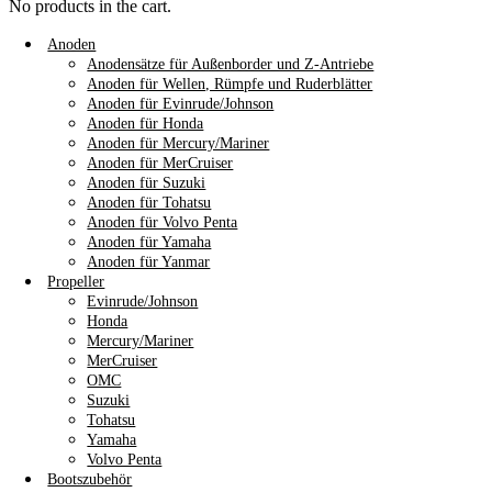
No products in the cart.
Anoden
Anodensätze für Außenborder und Z-Antriebe
Anoden für Wellen, Rümpfe und Ruderblätter
Anoden für Evinrude/Johnson
Anoden für Honda
Anoden für Mercury/Mariner
Anoden für MerCruiser
Anoden für Suzuki
Anoden für Tohatsu
Anoden für Volvo Penta
Anoden für Yamaha
Anoden für Yanmar
Propeller
Evinrude/Johnson
Honda
Mercury/Mariner
MerCruiser
OMC
Suzuki
Tohatsu
Yamaha
Volvo Penta
Bootszubehör