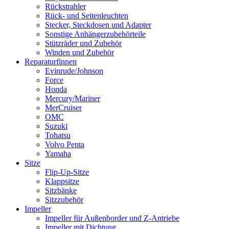
Rückstrahler
Rück- und Seitenleuchten
Stecker, Steckdosen und Adapter
Sonstige Anhängerzubehörteile
Stützräder und Zubehör
Winden und Zubehör
Reparaturfinnen
Evinrude/Johnson
Force
Honda
Mercury/Mariner
MerCruiser
OMC
Suzuki
Tohatsu
Volvo Penta
Yamaha
Sitze
Flip-Up-Sitze
Klappsitze
Sitzbänke
Sitzzubehör
Impeller
Impeller für Außenborder und Z-Antriebe
Impeller mit Dichtung