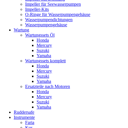
Impeller für Seewasserpumpen
Impeller-Kits
O-Ringe für Wasserpumpengehäuse
Wasserpumpendichtungen
Wasserpumpengehäuse
Wartung
Wartungssets Öl
Honda
Mercury
Suzuki
Yamaha
Wartungssets komplett
Honda
Mercury
Suzuki
Yamaha
Ersatzteile nach Motoren
Honda
Mercury
Suzuki
Yamaha
Ruddersafe
Instrumente
Faria
Kus