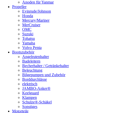
Anoden für Yanmar
Propeller
Evinrude/Johnson
Honda
Mercury/Mariner
MerCruiser
OMC
Suzuki
Tohatsu
Yamaha
Volvo Penta
Bootszubehör
Angelrutenhalter
Badeleitern
Becherhalter / Getränkehalter
Beleuchtung
Bilgepumpen und Zubehör
Borddurchlässe
elektrisch
JAMBO-Anker®
Keelguard
Klampen
Schulze®-Schäkel
Sonstiges
Motorteile