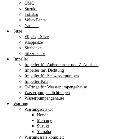
OMC
Suzuki
Tohatsu
Volvo Penta
Yamaha
Sitze
Flip-Up-Sitze
Klappsitze
Sitzbänke
Sitzzubehör
Impeller
Impeller für Außenborder und Z-Antriebe
Impeller mit Dichtung
Impeller für Seewasserpumpen
Impeller-Kits
O-Ringe für Wasserpumpengehäuse
Wasserpumpendichtungen
Wasserpumpengehäuse
Wartung
Wartungssets Öl
Honda
Mercury
Suzuki
Yamaha
Wartungssets komplett