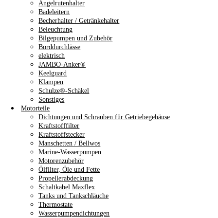
Angelrutenhalter
Badeleitern
Becherhalter / Getränkehalter
Beleuchtung
Bilgepumpen und Zubehör
Borddurchlässe
elektrisch
JAMBO-Anker®
Keelguard
Klampen
Schulze®-Schäkel
Sonstiges
Motorteile
Dichtungen und Schrauben für Getriebegehäuse
Kraftstofffilter
Kraftstoffstecker
Manschetten / Bellwos
Marine-Wasserpumpen
Motorenzubehör
Ölfilter, Öle und Fette
Propellerabdeckung
Schaltkabel Maxflex
Tanks und Tankschläuche
Thermostate
Wasserpumpendichtungen