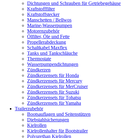
Dichtungen und Schrauben für Getriebegehäuse
Kraftstofffilter
Kraftstoffstecker
Manschetten / Bellwos
Marine-Wasserpumpen
Motorenzubehör
Ölfilter, Öle und Fette
Propellerabdeckung
Schaltkabel Maxflex
Tanks und Tankschläuche
Thermostate
Wasserpumpendichtungen
Zündkerzen
Zündkerzensets für Honda
Zündkerzensets für Mercury
Zündkerzensets für MerCruiser
Zündkerzensets für Suzuki
Zündkerzensets für Tohatsu
Zündkerzensets für Yamaha
Trailerzubehör
Bootsauflagen und Seitenstützen
Diebstahlsicherungen
Kielrollen
Kielrollenhalter für Bootstrailer
Polyurethan Kielrollen