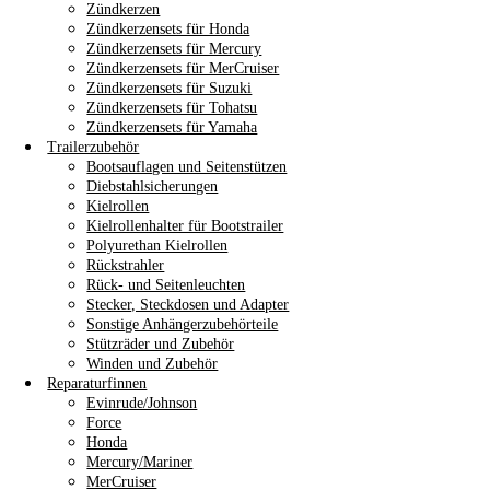
Zündkerzen
Zündkerzensets für Honda
Zündkerzensets für Mercury
Zündkerzensets für MerCruiser
Zündkerzensets für Suzuki
Zündkerzensets für Tohatsu
Zündkerzensets für Yamaha
Trailerzubehör
Bootsauflagen und Seitenstützen
Diebstahlsicherungen
Kielrollen
Kielrollenhalter für Bootstrailer
Polyurethan Kielrollen
Rückstrahler
Rück- und Seitenleuchten
Stecker, Steckdosen und Adapter
Sonstige Anhängerzubehörteile
Stützräder und Zubehör
Winden und Zubehör
Reparaturfinnen
Evinrude/Johnson
Force
Honda
Mercury/Mariner
MerCruiser