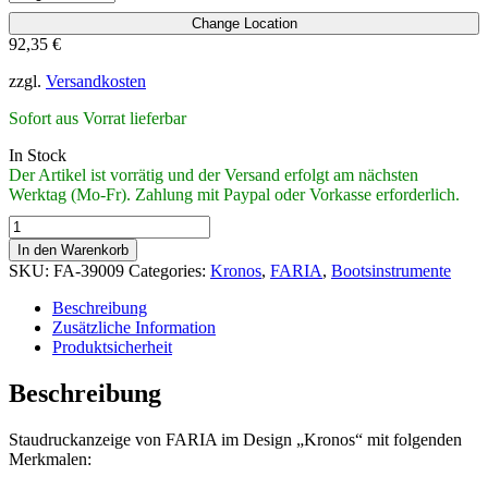
Change Location
92,35
€
zzgl.
Versandkosten
Sofort aus Vorrat lieferbar
In Stock
Der Artikel ist vorrätig und der Versand erfolgt am nächsten
Werktag (Mo-Fr). Zahlung mit Paypal oder Vorkasse erforderlich.
FARIA
Staudruckanzeige
In den Warenkorb
"Kronos"
SKU:
FA-39009
Categories:
Kronos
,
FARIA
,
Bootsinstrumente
(F39009)
quantity
Beschreibung
Zusätzliche Information
Produktsicherheit
Beschreibung
Staudruckanzeige von FARIA im Design „Kronos“ mit folgenden
Merkmalen: