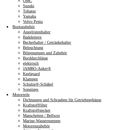
OMC
Suzuki
Tohatsu
Yamaha
Volvo Penta
Bootszubehör
Angelrutenhalter
Badeleitern
Becherhalter / Getränkehalter
Beleuchtung
Bilgepumpen und Zubehör
Borddurchlässe
elektrisch
JAMBO-Anker®
Keelguard
Klampen
Schulze®-Schäkel
Sonstiges
Motorteile
Dichtungen und Schrauben für Getriebegehäuse
Kraftstofffilter
Kraftstoffstecker
Manschetten / Bellwos
Marine-Wasserpumpen
Motorenzubehör