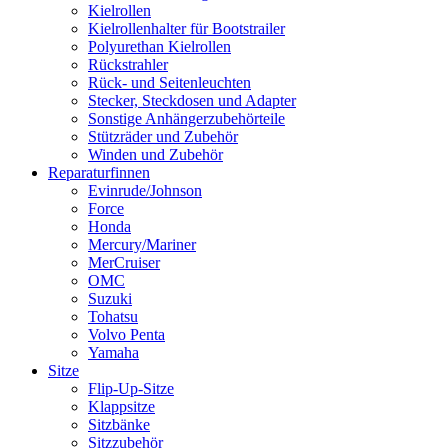
Kielrollen
Kielrollenhalter für Bootstrailer
Polyurethan Kielrollen
Rückstrahler
Rück- und Seitenleuchten
Stecker, Steckdosen und Adapter
Sonstige Anhängerzubehörteile
Stützräder und Zubehör
Winden und Zubehör
Reparaturfinnen
Evinrude/Johnson
Force
Honda
Mercury/Mariner
MerCruiser
OMC
Suzuki
Tohatsu
Volvo Penta
Yamaha
Sitze
Flip-Up-Sitze
Klappsitze
Sitzbänke
Sitzzubehör