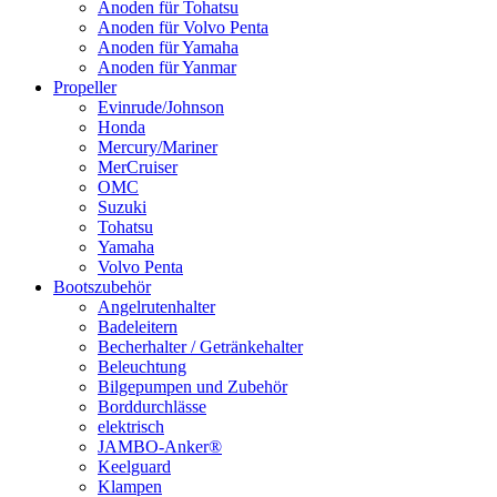
Anoden für Tohatsu
Anoden für Volvo Penta
Anoden für Yamaha
Anoden für Yanmar
Propeller
Evinrude/Johnson
Honda
Mercury/Mariner
MerCruiser
OMC
Suzuki
Tohatsu
Yamaha
Volvo Penta
Bootszubehör
Angelrutenhalter
Badeleitern
Becherhalter / Getränkehalter
Beleuchtung
Bilgepumpen und Zubehör
Borddurchlässe
elektrisch
JAMBO-Anker®
Keelguard
Klampen