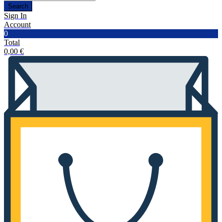
Search
Sign In
Account
0
Total
0,00
€