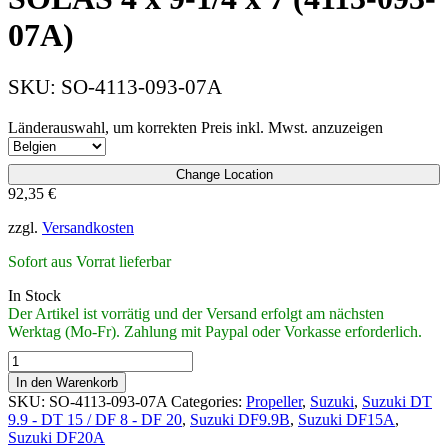
07A)
SKU:
SO-4113-093-07A
Länderauswahl, um korrekten Preis inkl. Mwst. anzuzeigen
Change Location
92,35
€
zzgl.
Versandkosten
Sofort aus Vorrat lieferbar
In Stock
Der Artikel ist vorrätig und der Versand erfolgt am nächsten
Werktag (Mo-Fr). Zahlung mit Paypal oder Vorkasse erforderlich.
Propeller
Aluminium
In den Warenkorb
von
SKU:
SO-4113-093-07A
Categories:
Propeller
,
Suzuki
,
Suzuki DT
SOLAS
9.9 - DT 15 / DF 8 - DF 20
,
Suzuki DF9.9B
,
Suzuki DF15A
,
4
Suzuki DF20A