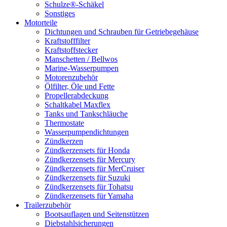
Schulze®-Schäkel
Sonstiges
Motorteile
Dichtungen und Schrauben für Getriebegehäuse
Kraftstofffilter
Kraftstoffstecker
Manschetten / Bellwos
Marine-Wasserpumpen
Motorenzubehör
Ölfilter, Öle und Fette
Propellerabdeckung
Schaltkabel Maxflex
Tanks und Tankschläuche
Thermostate
Wasserpumpendichtungen
Zündkerzen
Zündkerzensets für Honda
Zündkerzensets für Mercury
Zündkerzensets für MerCruiser
Zündkerzensets für Suzuki
Zündkerzensets für Tohatsu
Zündkerzensets für Yamaha
Trailerzubehör
Bootsauflagen und Seitenstützen
Diebstahlsicherungen