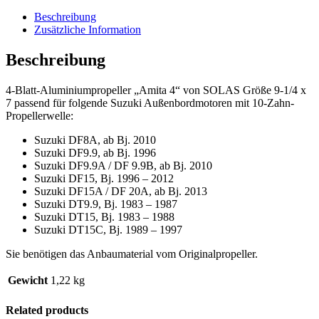
x
9-
Beschreibung
1/4
Zusätzliche Information
x
7
Beschreibung
(4113-
093-
4-Blatt-Aluminiumpropeller „Amita 4“ von SOLAS Größe 9-1/4 x
07A)
7 passend für folgende Suzuki Außenbordmotoren mit 10-Zahn-
quantity
Propellerwelle:
Suzuki DF8A, ab Bj. 2010
Suzuki DF9.9, ab Bj. 1996
Suzuki DF9.9A / DF 9.9B, ab Bj. 2010
Suzuki DF15, Bj. 1996 – 2012
Suzuki DF15A / DF 20A, ab Bj. 2013
Suzuki DT9.9, Bj. 1983 – 1987
Suzuki DT15, Bj. 1983 – 1988
Suzuki DT15C, Bj. 1989 – 1997
Sie benötigen das Anbaumaterial vom Originalpropeller.
Gewicht
1,22 kg
Related products