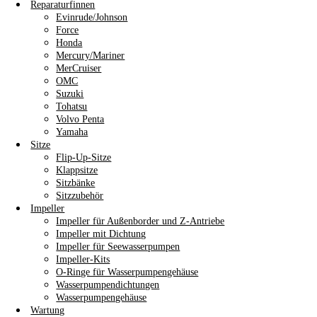
Reparaturfinnen
Evinrude/Johnson
Force
Honda
Mercury/Mariner
MerCruiser
OMC
Suzuki
Tohatsu
Volvo Penta
Yamaha
Sitze
Flip-Up-Sitze
Klappsitze
Sitzbänke
Sitzzubehör
Impeller
Impeller für Außenborder und Z-Antriebe
Impeller mit Dichtung
Impeller für Seewasserpumpen
Impeller-Kits
O-Ringe für Wasserpumpengehäuse
Wasserpumpendichtungen
Wasserpumpengehäuse
Wartung