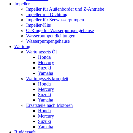
Impeller
Impeller für Außenborder und Z-Antriebe
Impeller mit Dichtung
Impeller für Seewasserpumpen
Impeller-Kits
O-Ringe für Wasserpumpengehäuse
Wasserpumpendichtungen
Wasserpumpengehäuse
Wartung
Wartungssets Öl
Honda
Mercury
Suzuki
Yamaha
Wartungssets komplett
Honda
Mercury
Suzuki
Yamaha
Ersatzteile nach Motoren
Honda
Mercury
Suzuki
Yamaha
Ruddersafe