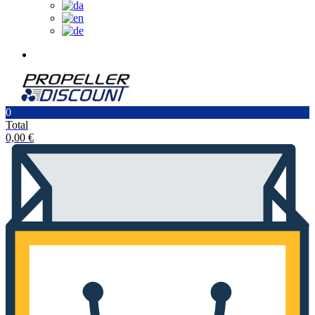
0
Total
0,00
€