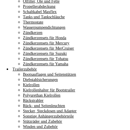
Ölfilter, Öle und Fette
Propellerabdeckung
Schaltkabel Maxflex
Tanks und Tankschläuche
Thermostate
Wasserpumpendichtungen
Zündkerzen
Zündkerzensets für Honda
Zündkerzensets für Mercury
Zündkerzensets für MerCruiser
Zündkerzensets für Suzuki
Zündkerzensets für Tohatsu
Zündkerzensets für Yamaha
Trailerzubehör
Bootsauflagen und Seitenstützen
Diebstahlsicherungen
Kielrollen
Kielrollenhalter für Bootstrailer
Polyurethan Kielrollen
Rückstrahler
Rück- und Seitenleuchten
Stecker, Steckdosen und Adapter
Sonstige Anhängerzubehörteile
Stützräder und Zubehör
Winden und Zubehör