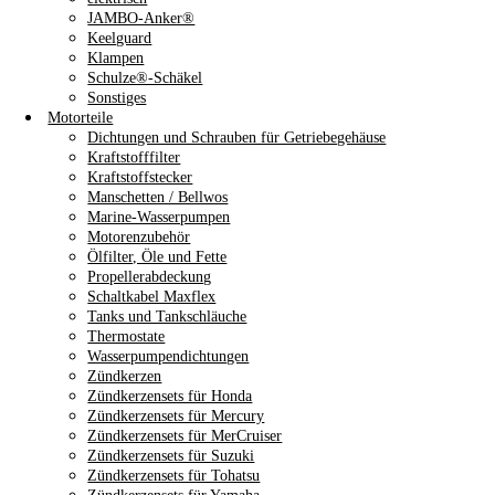
JAMBO-Anker®
Keelguard
Klampen
Schulze®-Schäkel
Sonstiges
Motorteile
Dichtungen und Schrauben für Getriebegehäuse
Kraftstofffilter
Kraftstoffstecker
Manschetten / Bellwos
Marine-Wasserpumpen
Motorenzubehör
Ölfilter, Öle und Fette
Propellerabdeckung
Schaltkabel Maxflex
Tanks und Tankschläuche
Thermostate
Wasserpumpendichtungen
Zündkerzen
Zündkerzensets für Honda
Zündkerzensets für Mercury
Zündkerzensets für MerCruiser
Zündkerzensets für Suzuki
Zündkerzensets für Tohatsu