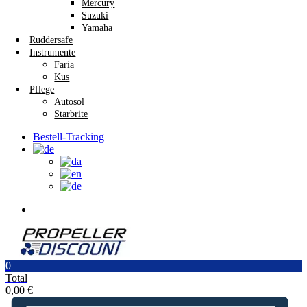
Mercury
Suzuki
Yamaha
Ruddersafe
Instrumente
Faria
Kus
Pflege
Autosol
Starbrite
Bestell-Tracking
0
Total
0,00
€