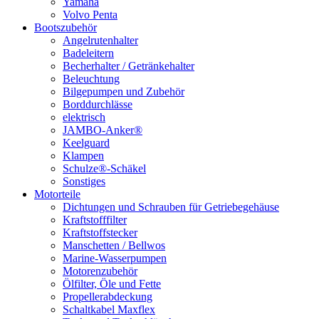
Yamaha
Volvo Penta
Bootszubehör
Angelrutenhalter
Badeleitern
Becherhalter / Getränkehalter
Beleuchtung
Bilgepumpen und Zubehör
Borddurchlässe
elektrisch
JAMBO-Anker®
Keelguard
Klampen
Schulze®-Schäkel
Sonstiges
Motorteile
Dichtungen und Schrauben für Getriebegehäuse
Kraftstofffilter
Kraftstoffstecker
Manschetten / Bellwos
Marine-Wasserpumpen
Motorenzubehör
Ölfilter, Öle und Fette
Propellerabdeckung
Schaltkabel Maxflex