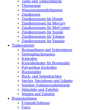
Tanks und Tankschläuche
Thermostate
Wasserpumpendichtungen
Zündkerzen
Zündkerzensets für Honda
Zündkerzensets für Mercury
Zündkerzensets für MerCruiser
Zündkerzensets für Suzuki
Zündkerzensets für Tohatsu
Zündkerzensets für Yamaha
Trailerzubehör
Bootsauflagen und Seitenstützen
Diebstahlsicherungen
Kielrollen
Kielrollenhalter für Bootstrailer
Polyurethan Kielrollen
Rückstrahler
Rück- und Seitenleuchten
Stecker, Steckdosen und Adapter
Sonstige Anhängerzubehörteile
Stützräder und Zubehör
Winden und Zubehör
Reparaturfinnen
Evinrude/Johnson
Force