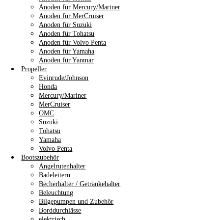
Anoden für Mercury/Mariner
Anoden für MerCruiser
Anoden für Suzuki
Anoden für Tohatsu
Anoden für Volvo Penta
Anoden für Yamaha
Anoden für Yanmar
Propeller
Evinrude/Johnson
Honda
Mercury/Mariner
MerCruiser
OMC
Suzuki
Tohatsu
Yamaha
Volvo Penta
Bootszubehör
Angelrutenhalter
Badeleitern
Becherhalter / Getränkehalter
Beleuchtung
Bilgepumpen und Zubehör
Borddurchlässe
elektrisch