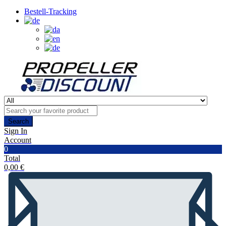
Bestell-Tracking
Search
Sign In
Account
0
Total
0,00
€