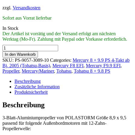
zzgl.
Versandkosten
Sofort aus Vorrat lieferbar
In Stock
Der Artikel ist vorrätig und der Versand erfolgt am nächsten
Werktag (Mo-Fr). Zahlung mit Paypal oder Vorkasse erforderlich.
Polastorm
Aluminiumpropeller
In den Warenkorb
8,9
SKU:
PS-9057-3089-10
Categories:
Mercury 8 + 9.9 PS 4-Takt ab
x
Bj. 2005 (Tohatsu-Basis)
,
Mercury F8 EFI
,
Mercury F9.9 EFI
,
9,5
Propeller
,
Mercury/Mariner
,
Tohatsu
,
Tohatsu 8 + 9.8 PS
für
Tohatsu
Beschreibung
8/9.8
Zusätzliche Information
PS
Produktsicherheit
und
Mercury
Beschreibung
8/9.9
PS
3-Blatt-Aluminiumpropeller von POLASTORM Größe 8,9 x 9,5
quantity
passend für folgende Außenbordmotoren mit 12-Zahn-
Propellerwelle: