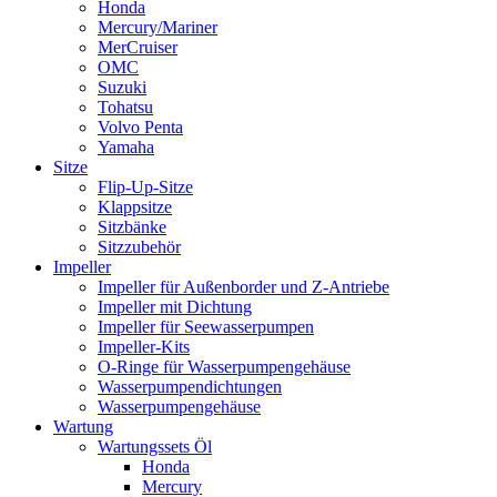
Honda
Mercury/Mariner
MerCruiser
OMC
Suzuki
Tohatsu
Volvo Penta
Yamaha
Sitze
Flip-Up-Sitze
Klappsitze
Sitzbänke
Sitzzubehör
Impeller
Impeller für Außenborder und Z-Antriebe
Impeller mit Dichtung
Impeller für Seewasserpumpen
Impeller-Kits
O-Ringe für Wasserpumpengehäuse
Wasserpumpendichtungen
Wasserpumpengehäuse
Wartung
Wartungssets Öl
Honda
Mercury