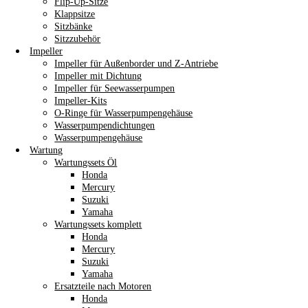
Flip-Up-Sitze
Klappsitze
Sitzbänke
Sitzzubehör
Impeller
Impeller für Außenborder und Z-Antriebe
Impeller mit Dichtung
Impeller für Seewasserpumpen
Impeller-Kits
O-Ringe für Wasserpumpengehäuse
Wasserpumpendichtungen
Wasserpumpengehäuse
Wartung
Wartungssets Öl
Honda
Mercury
Suzuki
Yamaha
Wartungssets komplett
Honda
Mercury
Suzuki
Yamaha
Ersatzteile nach Motoren
Honda