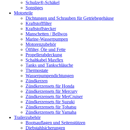
Schulze®-Schäkel
Sonstiges
Motorteile
Dichtungen und Schrauben für Getriebegehäuse
Kraftstofffilter
Kraftstoffstecker
Manschetten / Bellwos
Marine-Wasserpumpen
Motorenzubehör
Ölfilter, Öle und Fette
Propellerabdeckung
Schaltkabel Maxflex
Tanks und Tankschläuche
Thermostate
Wasserpumpendichtungen
Zündkerzen
Zündkerzensets für Honda
Zündkerzensets für Mercury
Zündkerzensets für MerCruiser
Zündkerzensets für Suzuki
Zündkerzensets für Tohatsu
Zündkerzensets für Yamaha
Trailerzubehör
Bootsauflagen und Seitenstützen
Diebstahlsicherungen