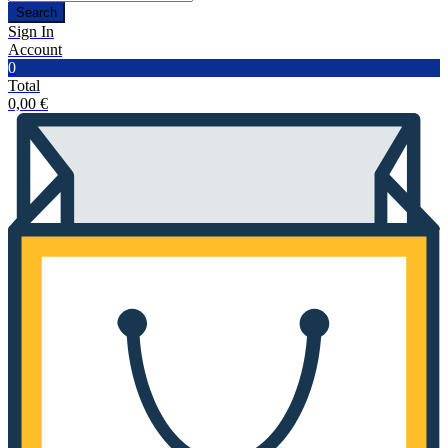
Search
Sign In
Account
0
Total
0,00
€