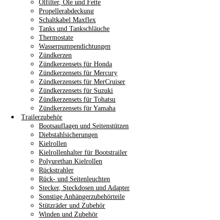
Ölfilter, Öle und Fette
Propellerabdeckung
Schaltkabel Maxflex
Tanks und Tankschläuche
Thermostate
Wasserpumpendichtungen
Zündkerzen
Zündkerzensets für Honda
Zündkerzensets für Mercury
Zündkerzensets für MerCruiser
Zündkerzensets für Suzuki
Zündkerzensets für Tohatsu
Zündkerzensets für Yamaha
Trailerzubehör
Bootsauflagen und Seitenstützen
Diebstahlsicherungen
Kielrollen
Kielrollenhalter für Bootstrailer
Polyurethan Kielrollen
Rückstrahler
Rück- und Seitenleuchten
Stecker, Steckdosen und Adapter
Sonstige Anhängerzubehörteile
Stützräder und Zubehör
Winden und Zubehör