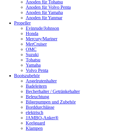
Anoden für Tohatsu
Anoden für Volvo Penta
Anoden für Yamaha
Anoden für Yanmar
Propeller
Evinrude/Johnson
Honda
Mercury/Mariner
MerCruiser
OMC
Suzuki
Tohatsu
Yamaha
Volvo Penta
Bootszubehör
Angelrutenhalter
Badeleitern
Becherhalter / Getränkehalter
Beleuchtung
Bilgepumpen und Zubehör
Borddurchlässe
elektrisch
JAMBO-Anker®
Keelguard
Klampen