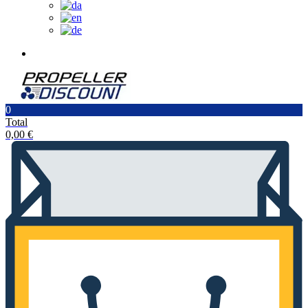
0
Total
0,00
€