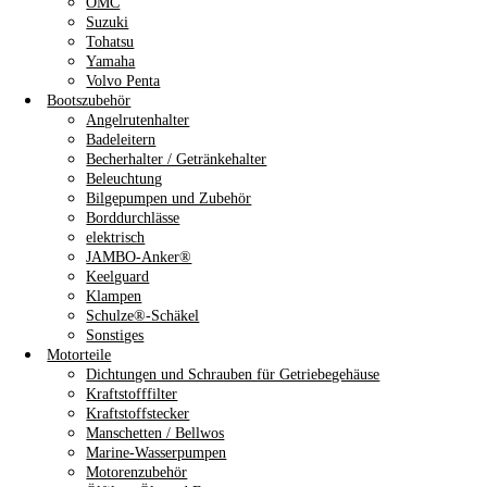
OMC
Suzuki
Tohatsu
Yamaha
Volvo Penta
Bootszubehör
Angelrutenhalter
Badeleitern
Becherhalter / Getränkehalter
Beleuchtung
Bilgepumpen und Zubehör
Borddurchlässe
elektrisch
JAMBO-Anker®
Keelguard
Klampen
Schulze®-Schäkel
Sonstiges
Motorteile
Dichtungen und Schrauben für Getriebegehäuse
Kraftstofffilter
Kraftstoffstecker
Manschetten / Bellwos
Marine-Wasserpumpen
Motorenzubehör