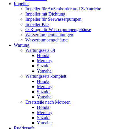
Impeller
Impeller für Außenborder und Z-Antriebe
Impeller mit Dichtung
Impeller für Seewasserpumpen
Impeller-Kits
O-Ringe für Wasserpumpengehäuse
Wasserpumpendichtungen
Wasserpumpengehäuse
Wartung
Wartungssets Öl
Honda
Mercury
Suzuki
Yamaha
Wartungssets komplett
Honda
Mercury
Suzuki
Yamaha
Ersatzteile nach Motoren
Honda
Mercury
Suzuki
Yamaha
Ruddersafe