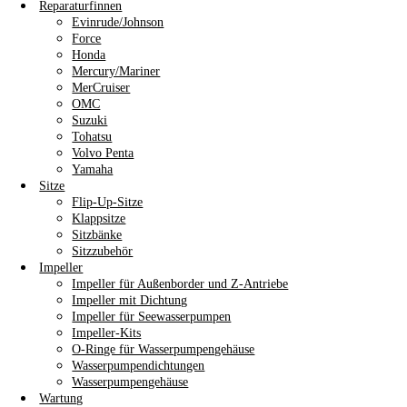
Reparaturfinnen
Evinrude/Johnson
Force
Honda
Mercury/Mariner
MerCruiser
OMC
Suzuki
Tohatsu
Volvo Penta
Yamaha
Sitze
Flip-Up-Sitze
Klappsitze
Sitzbänke
Sitzzubehör
Impeller
Impeller für Außenborder und Z-Antriebe
Impeller mit Dichtung
Impeller für Seewasserpumpen
Impeller-Kits
O-Ringe für Wasserpumpengehäuse
Wasserpumpendichtungen
Wasserpumpengehäuse
Wartung