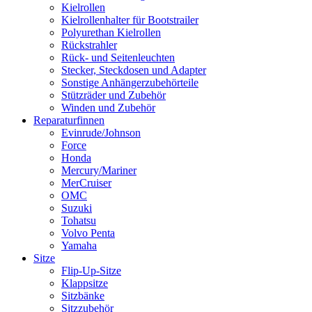
Kielrollen
Kielrollenhalter für Bootstrailer
Polyurethan Kielrollen
Rückstrahler
Rück- und Seitenleuchten
Stecker, Steckdosen und Adapter
Sonstige Anhängerzubehörteile
Stützräder und Zubehör
Winden und Zubehör
Reparaturfinnen
Evinrude/Johnson
Force
Honda
Mercury/Mariner
MerCruiser
OMC
Suzuki
Tohatsu
Volvo Penta
Yamaha
Sitze
Flip-Up-Sitze
Klappsitze
Sitzbänke
Sitzzubehör