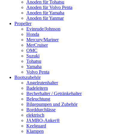
Anoden für Tohatsu
Anoden für Volvo Penta
Anoden für Yamaha
Anoden für Yanmar
Propeller
Evinrude/Johnson
Honda
Mercury/Mariner
MerCruiser
OMC
Suzuki
Tohatsu
Yamaha
Volvo Penta
Bootszubehör
Angelrutenhalter
Badeleitern
Becherhalter / Getränkehalter
Beleuchtung
Bilgepumpen und Zubehör
Borddurchlässe
elektrisch
JAMBO-Anker®
Keelguard
Klampen