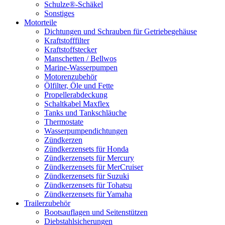
Schulze®-Schäkel
Sonstiges
Motorteile
Dichtungen und Schrauben für Getriebegehäuse
Kraftstofffilter
Kraftstoffstecker
Manschetten / Bellwos
Marine-Wasserpumpen
Motorenzubehör
Ölfilter, Öle und Fette
Propellerabdeckung
Schaltkabel Maxflex
Tanks und Tankschläuche
Thermostate
Wasserpumpendichtungen
Zündkerzen
Zündkerzensets für Honda
Zündkerzensets für Mercury
Zündkerzensets für MerCruiser
Zündkerzensets für Suzuki
Zündkerzensets für Tohatsu
Zündkerzensets für Yamaha
Trailerzubehör
Bootsauflagen und Seitenstützen
Diebstahlsicherungen