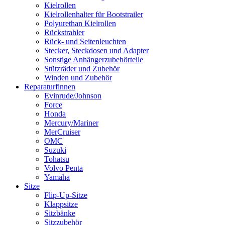
Kielrollen
Kielrollenhalter für Bootstrailer
Polyurethan Kielrollen
Rückstrahler
Rück- und Seitenleuchten
Stecker, Steckdosen und Adapter
Sonstige Anhängerzubehörteile
Stützräder und Zubehör
Winden und Zubehör
Reparaturfinnen
Evinrude/Johnson
Force
Honda
Mercury/Mariner
MerCruiser
OMC
Suzuki
Tohatsu
Volvo Penta
Yamaha
Sitze
Flip-Up-Sitze
Klappsitze
Sitzbänke
Sitzzubehör