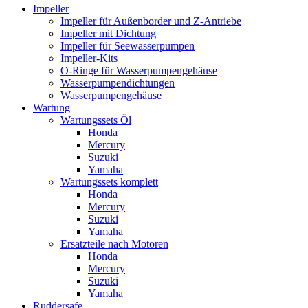
Impeller
Impeller für Außenborder und Z-Antriebe
Impeller mit Dichtung
Impeller für Seewasserpumpen
Impeller-Kits
O-Ringe für Wasserpumpengehäuse
Wasserpumpendichtungen
Wasserpumpengehäuse
Wartung
Wartungssets Öl
Honda
Mercury
Suzuki
Yamaha
Wartungssets komplett
Honda
Mercury
Suzuki
Yamaha
Ersatzteile nach Motoren
Honda
Mercury
Suzuki
Yamaha
Ruddersafe