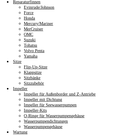
Reparaturfinnen
Evinrude/Johnson
Force
Honda
Mercury/Mariner
MerCruiser
OMC
Suzuki
Tohatsu
Volvo Penta
Yamaha
Sitze
Flip-Up-Sitze
Klappsitze
Sitzbänke
Sitzzubehör
Impeller
Impeller für Außenborder und Z-Antriebe
Impeller mit Dichtung
Impeller für Seewasserpumpen
Impeller-Kits
O-Ringe für Wasserpumpengehäuse
Wasserpumpendichtungen
Wasserpumpengehäuse
Wartung