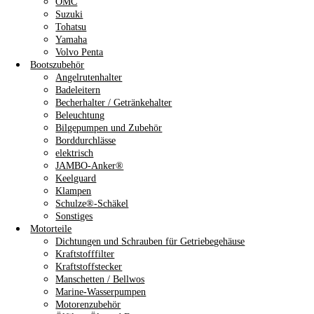
OMC
Suzuki
Tohatsu
Yamaha
Volvo Penta
Bootszubehör
Angelrutenhalter
Badeleitern
Becherhalter / Getränkehalter
Beleuchtung
Bilgepumpen und Zubehör
Borddurchlässe
elektrisch
JAMBO-Anker®
Keelguard
Klampen
Schulze®-Schäkel
Sonstiges
Motorteile
Dichtungen und Schrauben für Getriebegehäuse
Kraftstofffilter
Kraftstoffstecker
Manschetten / Bellwos
Marine-Wasserpumpen
Motorenzubehör