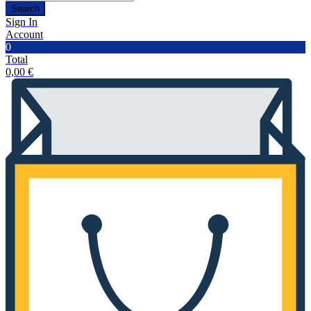
Search
Sign In
Account
0
Total
0,00
€