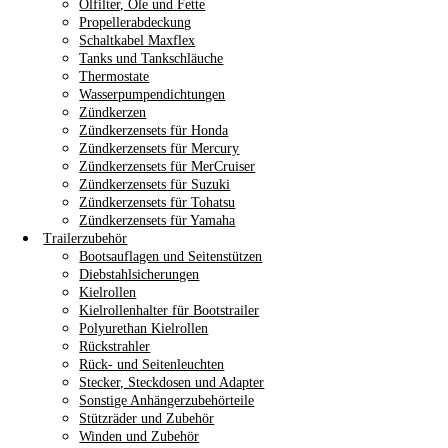
Ölfilter, Öle und Fette
Propellerabdeckung
Schaltkabel Maxflex
Tanks und Tankschläuche
Thermostate
Wasserpumpendichtungen
Zündkerzen
Zündkerzensets für Honda
Zündkerzensets für Mercury
Zündkerzensets für MerCruiser
Zündkerzensets für Suzuki
Zündkerzensets für Tohatsu
Zündkerzensets für Yamaha
Trailerzubehör
Bootsauflagen und Seitenstützen
Diebstahlsicherungen
Kielrollen
Kielrollenhalter für Bootstrailer
Polyurethan Kielrollen
Rückstrahler
Rück- und Seitenleuchten
Stecker, Steckdosen und Adapter
Sonstige Anhängerzubehörteile
Stützräder und Zubehör
Winden und Zubehör