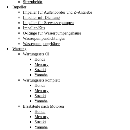
Sitzzubehör
Impeller
Impeller für Außenborder und Z-Antriebe
Impeller mit Dichtung
Impeller für Seewasserpumpen
Impeller-Kits
O-Ringe für Wasserpumpengehäuse
Wasserpumpendichtungen
Wasserpumpengehäuse
Wartung
Wartungssets Öl
Honda
Mercury
Suzuki
Yamaha
Wartungssets komplett
Honda
Mercury
Suzuki
Yamaha
Ersatzteile nach Motoren
Honda
Mercury
Suzuki
Yamaha