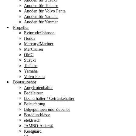
Anoden für Suzuki
Anoden für Tohatsu
Anoden für Volvo Penta
Anoden für Yamaha
Anoden für Yanmar
Propeller
Evinrude/Johnson
Honda
Mercury/Mariner
MerCruiser
OMC
Suzuki
Tohatsu
Yamaha
Volvo Penta
Bootszubehör
Angelrutenhalter
Badeleitern
Becherhalter / Getränkehalter
Beleuchtung
Bilgepumpen und Zubehör
Borddurchlässe
elektrisch
JAMBO-Anker®
Keelguard