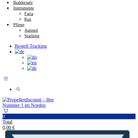
Ruddersafe
Instrumente
Faria
Kus
Pflege
Autosol
Starbrite
Bestell-Tracking
0
Total
0,00
€