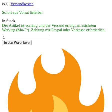
zzgl.
Versandkosten
Sofort aus Vorrat lieferbar
In Stock
Der Artikel ist vorrätig und der Versand erfolgt am nächsten
Werktag (Mo-Fr). Zahlung mit Paypal oder Vorkasse erforderlich.
Echolot
von
In den Warenkorb
FARIA
"Chesapeake
SS
Black"
mit
Rumpfgeber
(F13751)
quantity