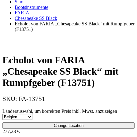
Start
Bootsinstrumente
FARIA
Chesapeake SS Black
Echolot von FARIA „Chesapeake SS Black“ mit Rumpfgeber
(F13751)
Echolot von FARIA
„Chesapeake SS Black“ mit
Rumpfgeber (F13751)
SKU:
FA-13751
Länderauswahl, um korrekten Preis inkl. Mwst. anzuzeigen
Change Location
277,23
€