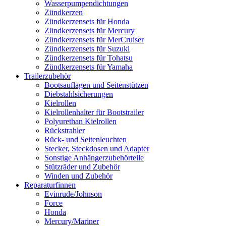
Wasserpumpendichtungen
Zündkerzen
Zündkerzensets für Honda
Zündkerzensets für Mercury
Zündkerzensets für MerCruiser
Zündkerzensets für Suzuki
Zündkerzensets für Tohatsu
Zündkerzensets für Yamaha
Trailerzubehör
Bootsauflagen und Seitenstützen
Diebstahlsicherungen
Kielrollen
Kielrollenhalter für Bootstrailer
Polyurethan Kielrollen
Rückstrahler
Rück- und Seitenleuchten
Stecker, Steckdosen und Adapter
Sonstige Anhängerzubehörteile
Stützräder und Zubehör
Winden und Zubehör
Reparaturfinnen
Evinrude/Johnson
Force
Honda
Mercury/Mariner