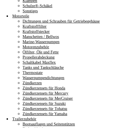
Klampen
Schulze®-Schäkel
Sonstiges
Motorteile
Dichtungen und Schrauben für Getriebegehäuse
Kraftstofffilter
Kraftstoffstecker
Manschetten / Bellwos
Marine-Wasserpumpen
Motorenzubehör
Ölfilter, Öle und Fette
Propellerabdeckung
Schaltkabel Maxflex
Tanks und Tankschläuche
Thermostate
Wasserpumpendichtungen
Zündkerzen
Zündkerzensets für Honda
Zündkerzensets für Mercury
Zündkerzensets für MerCruiser
Zündkerzensets für Suzuki
Zündkerzensets für Tohatsu
Zündkerzensets für Yamaha
Trailerzubehör
Bootsauflagen und Seitenstützen