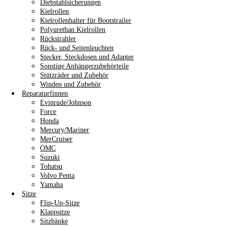
Diebstahlsicherungen
Kielrollen
Kielrollenhalter für Bootstrailer
Polyurethan Kielrollen
Rückstrahler
Rück- und Seitenleuchten
Stecker, Steckdosen und Adapter
Sonstige Anhängerzubehörteile
Stützräder und Zubehör
Winden und Zubehör
Reparaturfinnen
Evinrude/Johnson
Force
Honda
Mercury/Mariner
MerCruiser
OMC
Suzuki
Tohatsu
Volvo Penta
Yamaha
Sitze
Flip-Up-Sitze
Klappsitze
Sitzbänke