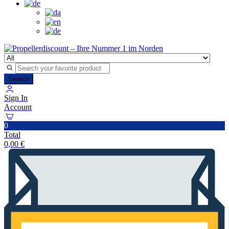
Search
Sign In
Account
0
Total
0,00
€