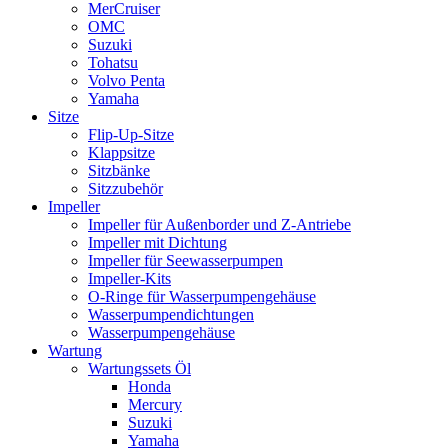
MerCruiser
OMC
Suzuki
Tohatsu
Volvo Penta
Yamaha
Sitze
Flip-Up-Sitze
Klappsitze
Sitzbänke
Sitzzubehör
Impeller
Impeller für Außenborder und Z-Antriebe
Impeller mit Dichtung
Impeller für Seewasserpumpen
Impeller-Kits
O-Ringe für Wasserpumpengehäuse
Wasserpumpendichtungen
Wasserpumpengehäuse
Wartung
Wartungssets Öl
Honda
Mercury
Suzuki
Yamaha