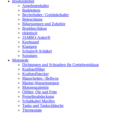
Bootszubehör
Angelrutenhalter
Badeleitern
Becherhalter / Getränkehalter
Beleuchtung
Bilgepumpen und Zubehör
Borddurchlässe
elektrisch
JAMBO-Anker®
Keelguard
Klampen
Schulze®-Schäkel
Sonstiges
Motorteile
Dichtungen und Schrauben für Getriebegehäuse
Kraftstofffilter
Kraftstoffstecker
Manschetten / Bellwos
Marine-Wasserpumpen
Motorenzubehör
Ölfilter, Öle und Fette
Propellerabdeckung
Schaltkabel Maxflex
Tanks und Tankschläuche
Thermostate