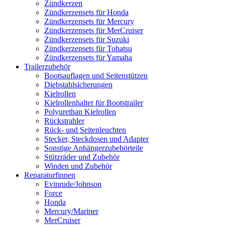
Zündkerzen
Zündkerzensets für Honda
Zündkerzensets für Mercury
Zündkerzensets für MerCruiser
Zündkerzensets für Suzuki
Zündkerzensets für Tohatsu
Zündkerzensets für Yamaha
Trailerzubehör
Bootsauflagen und Seitenstützen
Diebstahlsicherungen
Kielrollen
Kielrollenhalter für Bootstrailer
Polyurethan Kielrollen
Rückstrahler
Rück- und Seitenleuchten
Stecker, Steckdosen und Adapter
Sonstige Anhängerzubehörteile
Stützräder und Zubehör
Winden und Zubehör
Reparaturfinnen
Evinrude/Johnson
Force
Honda
Mercury/Mariner
MerCruiser