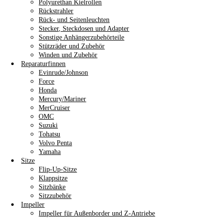
Polyurethan Kielrollen
Rückstrahler
Rück- und Seitenleuchten
Stecker, Steckdosen und Adapter
Sonstige Anhängerzubehörteile
Stützräder und Zubehör
Winden und Zubehör
Reparaturfinnen
Evinrude/Johnson
Force
Honda
Mercury/Mariner
MerCruiser
OMC
Suzuki
Tohatsu
Volvo Penta
Yamaha
Sitze
Flip-Up-Sitze
Klappsitze
Sitzbänke
Sitzzubehör
Impeller
Impeller für Außenborder und Z-Antriebe