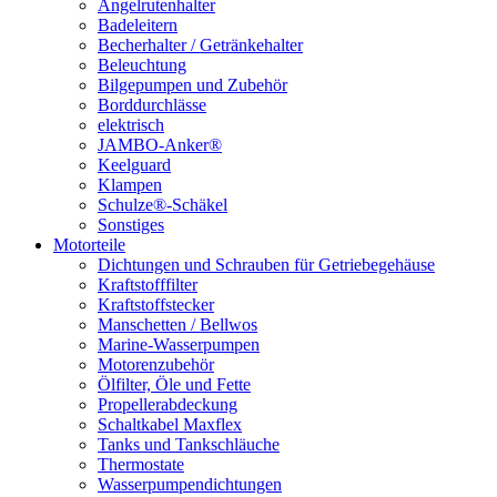
Angelrutenhalter
Badeleitern
Becherhalter / Getränkehalter
Beleuchtung
Bilgepumpen und Zubehör
Borddurchlässe
elektrisch
JAMBO-Anker®
Keelguard
Klampen
Schulze®-Schäkel
Sonstiges
Motorteile
Dichtungen und Schrauben für Getriebegehäuse
Kraftstofffilter
Kraftstoffstecker
Manschetten / Bellwos
Marine-Wasserpumpen
Motorenzubehör
Ölfilter, Öle und Fette
Propellerabdeckung
Schaltkabel Maxflex
Tanks und Tankschläuche
Thermostate
Wasserpumpendichtungen