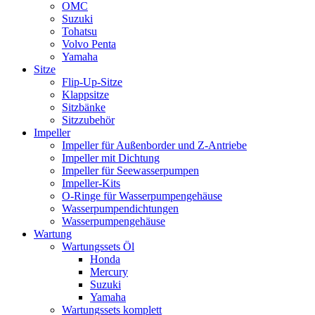
OMC
Suzuki
Tohatsu
Volvo Penta
Yamaha
Sitze
Flip-Up-Sitze
Klappsitze
Sitzbänke
Sitzzubehör
Impeller
Impeller für Außenborder und Z-Antriebe
Impeller mit Dichtung
Impeller für Seewasserpumpen
Impeller-Kits
O-Ringe für Wasserpumpengehäuse
Wasserpumpendichtungen
Wasserpumpengehäuse
Wartung
Wartungssets Öl
Honda
Mercury
Suzuki
Yamaha
Wartungssets komplett