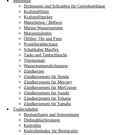
Motorteile
Dichtungen und Schrauben für Getriebegehäuse
Kraftstofffilter
Kraftstoffstecker
Manschetten / Bellwos
Marine-Wasserpumpen
Motorenzubehör
Ölfilter, Öle und Fette
Propellerabdeckung
Schaltkabel Maxflex
Tanks und Tankschläuche
Thermostate
Wasserpumpendichtungen
Zündkerzen
Zündkerzensets für Honda
Zündkerzensets für Mercury
Zündkerzensets für MerCruiser
Zündkerzensets für Suzuki
Zündkerzensets für Tohatsu
Zündkerzensets für Yamaha
Trailerzubehör
Bootsauflagen und Seitenstützen
Diebstahlsicherungen
Kielrollen
Kielrollenhalter für Bootstrailer