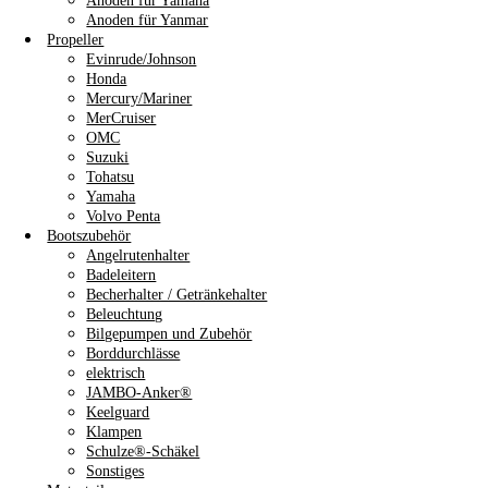
Anoden für Yamaha
Anoden für Yanmar
Propeller
Evinrude/Johnson
Honda
Mercury/Mariner
MerCruiser
OMC
Suzuki
Tohatsu
Yamaha
Volvo Penta
Bootszubehör
Angelrutenhalter
Badeleitern
Becherhalter / Getränkehalter
Beleuchtung
Bilgepumpen und Zubehör
Borddurchlässe
elektrisch
JAMBO-Anker®
Keelguard
Klampen
Schulze®-Schäkel
Sonstiges