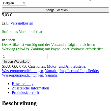
Change Location
5,03
€
zzgl.
Versandkosten
Sofort aus Vorrat lieferbar
In Stock
Der Artikel ist vorrätig und der Versand erfolgt am nächsten
Werktag (Mo-Fr). Zahlung mit Paypal oder Vorkasse erforderlich.
Dichtung
Wasserpumpengehäuse
In den Warenkorb
zu
SKU:
GA-0756
Categories:
Motor- und Antriebsteile
,
Impellergrundplatte
Wasserpumpendichtungen
,
Yamaha
,
Impeller und Impellerkits
,
Yamaha
Wasserpumpendichtungen
,
Yamaha
25B,
50G,
Beschreibung
60F,
Zusätzliche Information
70B,
Produktsicherheit
F50A,
FT50B,
Beschreibung
FT50C,
FT50G,