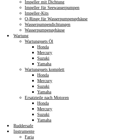
Impeller mit Dichtung
Impeller für Seewasserpumpen
Impeller-Kits
O-Ringe für Wasserpumpengehäuse
Wasserpumpendichtungen
Wasserpumpengehäuse
Wartung
Wartungssets Öl
Honda
Mercury
Suzuki
Yamaha
Wartungssets komplett
Honda
Mercury
Suzuki
Yamaha
Ersatzteile nach Motoren
Honda
Mercury
Suzuki
Yamaha
Ruddersafe
Instrumente
Faria