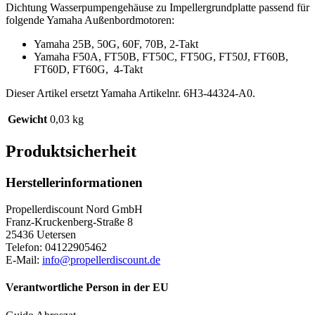
Dichtung Wasserpumpengehäuse zu Impellergrundplatte passend für
FT50J,
folgende Yamaha Außenbordmotoren:
FT60B,
FT60D,
Yamaha 25B, 50G, 60F, 70B, 2-Takt
FT60G(
Yamaha F50A, FT50B, FT50C, FT50G, FT50J, FT60B,
6H3-
FT60D, FT60G, 4-Takt
44315-
A0)
Dieser Artikel ersetzt Yamaha Artikelnr. 6H3-44324-A0.
quantity
Gewicht
0,03 kg
Produktsicherheit
Herstellerinformationen
Propellerdiscount Nord GmbH
Franz-Kruckenberg-Straße 8
25436 Uetersen
Telefon: 04122905462
E-Mail:
info@propellerdiscount.de
Verantwortliche Person in der EU