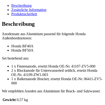
für
Honda
Beschreibung
BF40A,
Zusätzliche Information
BF50A
Produktsicherheit
quantity
Beschreibung
Anodensatz aus Aluminium passend für folgende Honda
Außenbordmotoren:
Honda BF40A
Honda BF50A
Set bestehend aus:
1 x Finnenanode, ersetzt Honda OE-Nr. 41107-ZV5-000
2 x Blockanode für Unterwasserteil seitlich, ersetzt Honda
OE-Nr. 41109-ZW1-003
1 x Balkenanode Bracket, ersetzt Honda OE-Nr. 06411-ZV5-
000
Wir empfehlen Anoden aus Aluminium für Brack- und Salzwasser.
Gewicht
0,57 kg