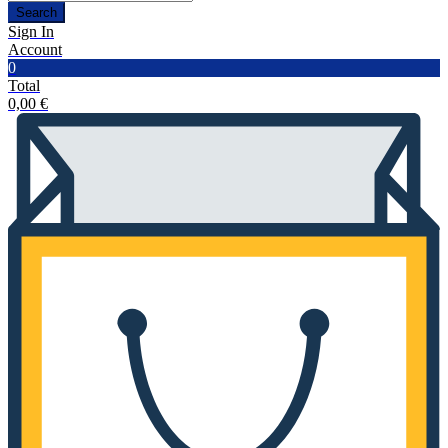
Search
Sign In
Account
0
Total
0,00
€