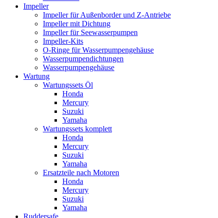
Impeller
Impeller für Außenborder und Z-Antriebe
Impeller mit Dichtung
Impeller für Seewasserpumpen
Impeller-Kits
O-Ringe für Wasserpumpengehäuse
Wasserpumpendichtungen
Wasserpumpengehäuse
Wartung
Wartungssets Öl
Honda
Mercury
Suzuki
Yamaha
Wartungssets komplett
Honda
Mercury
Suzuki
Yamaha
Ersatzteile nach Motoren
Honda
Mercury
Suzuki
Yamaha
Ruddersafe