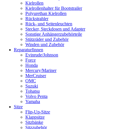
Kielrollen
Kielrollenhalter für Bootstrailer
Polyurethan Kielrollen
Rückstrahler
Rück- und Seitenleuchten
Stecker, Steckdosen und Adapter
Sonstige Anhängerzubehörteile
Stützräder und Zubehör
Winden und Zubehör
Reparaturfinnen
Evinrude/Johnson
Force
Honda
Mercury/Mariner
MerCruiser
OMC
Suzuki
Tohatsu
Volvo Penta
Yamaha
Sitze
Flip-Up-Sitze
Klappsitze
Sitzbänke
Sitzzubehör