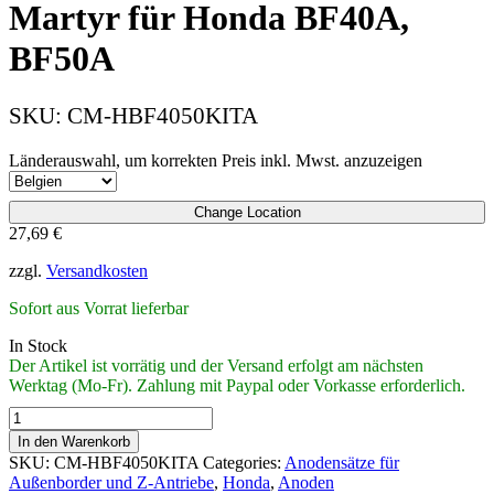
Martyr für Honda BF40A,
BF50A
SKU:
CM-HBF4050KITA
Länderauswahl, um korrekten Preis inkl. Mwst. anzuzeigen
Change Location
27,69
€
zzgl.
Versandkosten
Sofort aus Vorrat lieferbar
In Stock
Der Artikel ist vorrätig und der Versand erfolgt am nächsten
Werktag (Mo-Fr). Zahlung mit Paypal oder Vorkasse erforderlich.
Anodensatz
Aluminium
In den Warenkorb
von
SKU:
CM-HBF4050KITA
Categories:
Anodensätze für
Martyr
Außenborder und Z-Antriebe
,
Honda
,
Anoden