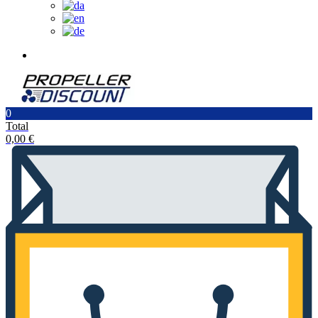
0
Total
0,00
€