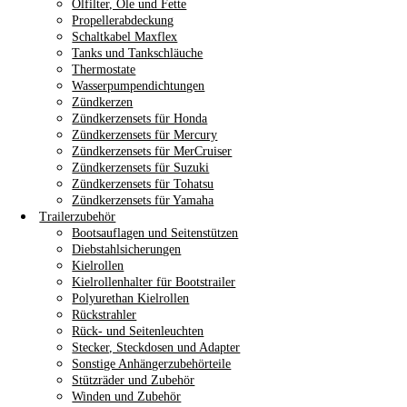
Ölfilter, Öle und Fette
Propellerabdeckung
Schaltkabel Maxflex
Tanks und Tankschläuche
Thermostate
Wasserpumpendichtungen
Zündkerzen
Zündkerzensets für Honda
Zündkerzensets für Mercury
Zündkerzensets für MerCruiser
Zündkerzensets für Suzuki
Zündkerzensets für Tohatsu
Zündkerzensets für Yamaha
Trailerzubehör
Bootsauflagen und Seitenstützen
Diebstahlsicherungen
Kielrollen
Kielrollenhalter für Bootstrailer
Polyurethan Kielrollen
Rückstrahler
Rück- und Seitenleuchten
Stecker, Steckdosen und Adapter
Sonstige Anhängerzubehörteile
Stützräder und Zubehör
Winden und Zubehör