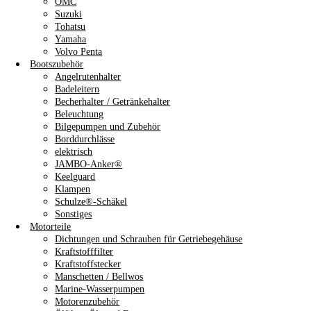
OMC
Suzuki
Tohatsu
Yamaha
Volvo Penta
Bootszubehör
Angelrutenhalter
Badeleitern
Becherhalter / Getränkehalter
Beleuchtung
Bilgepumpen und Zubehör
Borddurchlässe
elektrisch
JAMBO-Anker®
Keelguard
Klampen
Schulze®-Schäkel
Sonstiges
Motorteile
Dichtungen und Schrauben für Getriebegehäuse
Kraftstofffilter
Kraftstoffstecker
Manschetten / Bellwos
Marine-Wasserpumpen
Motorenzubehör