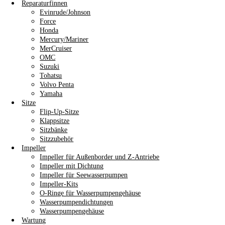
Reparaturfinnen
Evinrude/Johnson
Force
Honda
Mercury/Mariner
MerCruiser
OMC
Suzuki
Tohatsu
Volvo Penta
Yamaha
Sitze
Flip-Up-Sitze
Klappsitze
Sitzbänke
Sitzzubehör
Impeller
Impeller für Außenborder und Z-Antriebe
Impeller mit Dichtung
Impeller für Seewasserpumpen
Impeller-Kits
O-Ringe für Wasserpumpengehäuse
Wasserpumpendichtungen
Wasserpumpengehäuse
Wartung