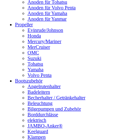
Anoden für Tohatsu
Anoden für Volvo Penta
Anoden für Yamaha
Anoden für Yanmar
Propeller
Evinrude/Johnson
Honda
Mercury/Mariner
MerCruiser
OMC
Suzuki
Tohatsu
Yamaha
Volvo Penta
Bootszubehör
Angelrutenhalter
Badeleitern
Becherhalter / Getränkehalter
Beleuchtung
Bilgepumpen und Zubehör
Borddurchlässe
elektrisch
JAMBO-Anker®
Keelguard
Klampen