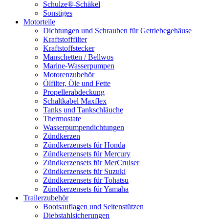
Schulze®-Schäkel
Sonstiges
Motorteile
Dichtungen und Schrauben für Getriebegehäuse
Kraftstofffilter
Kraftstoffstecker
Manschetten / Bellwos
Marine-Wasserpumpen
Motorenzubehör
Ölfilter, Öle und Fette
Propellerabdeckung
Schaltkabel Maxflex
Tanks und Tankschläuche
Thermostate
Wasserpumpendichtungen
Zündkerzen
Zündkerzensets für Honda
Zündkerzensets für Mercury
Zündkerzensets für MerCruiser
Zündkerzensets für Suzuki
Zündkerzensets für Tohatsu
Zündkerzensets für Yamaha
Trailerzubehör
Bootsauflagen und Seitenstützen
Diebstahlsicherungen