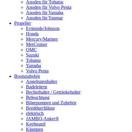
Anoden für Tohatsu
Anoden für Volvo Penta
Anoden für Yamaha
Anoden für Yanmar
Propeller
Evinrude/Johnson
Honda
Mercury/Mariner
MerCruiser
OMC
Suzuki
Tohatsu
Yamaha
Volvo Penta
Bootszubehör
Angelrutenhalter
Badeleitern
Becherhalter / Getränkehalter
Beleuchtung
Bilgepumpen und Zubehör
Borddurchlässe
elektrisch
JAMBO-Anker®
Keelguard
Klampen