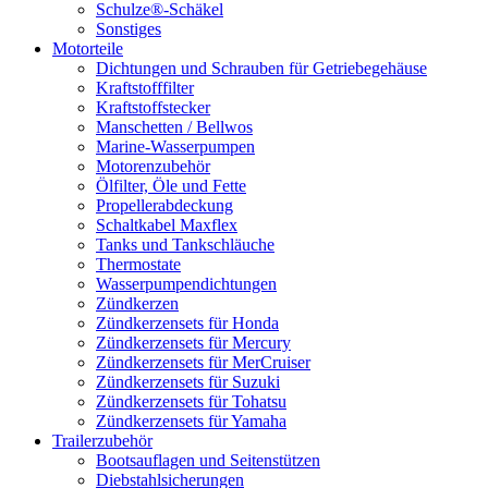
Schulze®-Schäkel
Sonstiges
Motorteile
Dichtungen und Schrauben für Getriebegehäuse
Kraftstofffilter
Kraftstoffstecker
Manschetten / Bellwos
Marine-Wasserpumpen
Motorenzubehör
Ölfilter, Öle und Fette
Propellerabdeckung
Schaltkabel Maxflex
Tanks und Tankschläuche
Thermostate
Wasserpumpendichtungen
Zündkerzen
Zündkerzensets für Honda
Zündkerzensets für Mercury
Zündkerzensets für MerCruiser
Zündkerzensets für Suzuki
Zündkerzensets für Tohatsu
Zündkerzensets für Yamaha
Trailerzubehör
Bootsauflagen und Seitenstützen
Diebstahlsicherungen