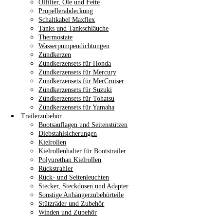
Ölfilter, Öle und Fette
Propellerabdeckung
Schaltkabel Maxflex
Tanks und Tankschläuche
Thermostate
Wasserpumpendichtungen
Zündkerzen
Zündkerzensets für Honda
Zündkerzensets für Mercury
Zündkerzensets für MerCruiser
Zündkerzensets für Suzuki
Zündkerzensets für Tohatsu
Zündkerzensets für Yamaha
Trailerzubehör
Bootsauflagen und Seitenstützen
Diebstahlsicherungen
Kielrollen
Kielrollenhalter für Bootstrailer
Polyurethan Kielrollen
Rückstrahler
Rück- und Seitenleuchten
Stecker, Steckdosen und Adapter
Sonstige Anhängerzubehörteile
Stützräder und Zubehör
Winden und Zubehör