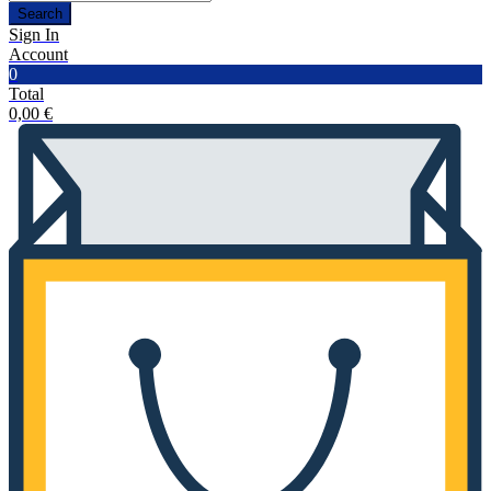
Search
Sign In
Account
0
Total
0,00
€