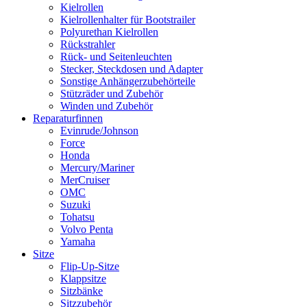
Kielrollen
Kielrollenhalter für Bootstrailer
Polyurethan Kielrollen
Rückstrahler
Rück- und Seitenleuchten
Stecker, Steckdosen und Adapter
Sonstige Anhängerzubehörteile
Stützräder und Zubehör
Winden und Zubehör
Reparaturfinnen
Evinrude/Johnson
Force
Honda
Mercury/Mariner
MerCruiser
OMC
Suzuki
Tohatsu
Volvo Penta
Yamaha
Sitze
Flip-Up-Sitze
Klappsitze
Sitzbänke
Sitzzubehör