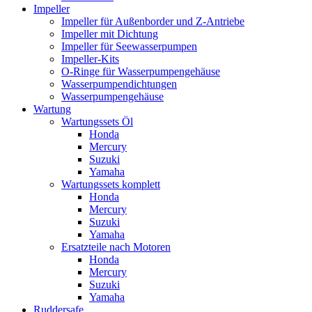
Impeller
Impeller für Außenborder und Z-Antriebe
Impeller mit Dichtung
Impeller für Seewasserpumpen
Impeller-Kits
O-Ringe für Wasserpumpengehäuse
Wasserpumpendichtungen
Wasserpumpengehäuse
Wartung
Wartungssets Öl
Honda
Mercury
Suzuki
Yamaha
Wartungssets komplett
Honda
Mercury
Suzuki
Yamaha
Ersatzteile nach Motoren
Honda
Mercury
Suzuki
Yamaha
Ruddersafe