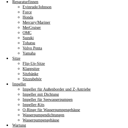
Reparaturfinnen
Evinrude/Johnson
Force
Honda
Mercury/Mariner
MerCruiser
OMC
Suzuki
Tohatsu
Volvo Penta
Yamaha
Sitze
Flip-Up-Sitze
Klappsitze
Sitzbänke
Sitzzubehör
Impeller
Impeller für Außenborder und Z-Antriebe
Impeller mit Dichtung
Impeller für Seewasserpumpen
Impeller-Kits
O-Ringe für Wasserpumpengehäuse
Wasserpumpendichtungen
Wasserpumpengehäuse
Wartung