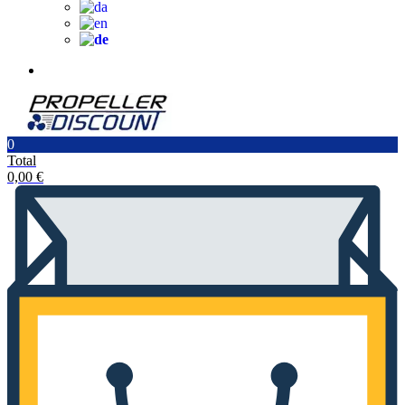
0
Total
0,00
€