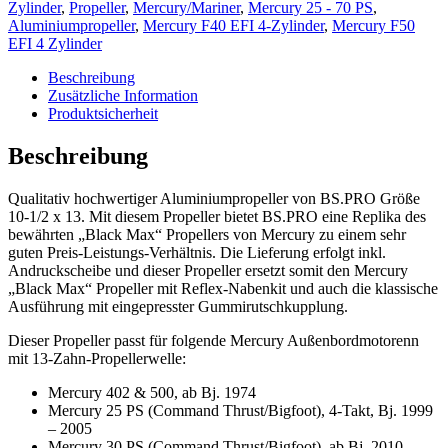
Zylinder
,
Propeller
,
Mercury/Mariner
,
Mercury 25 - 70 PS
,
Aluminiumpropeller
,
Mercury F40 EFI 4-Zylinder
,
Mercury F50
EFI 4 Zylinder
Beschreibung
Zusätzliche Information
Produktsicherheit
Beschreibung
Qualitativ hochwertiger Aluminiumpropeller von BS.PRO Größe
10-1/2 x 13. Mit diesem Propeller bietet BS.PRO eine Replika des
bewährten „Black Max“ Propellers von Mercury zu einem sehr
guten Preis-Leistungs-Verhältnis. Die Lieferung erfolgt inkl.
Andruckscheibe und dieser Propeller ersetzt somit den Mercury
„Black Max“ Propeller mit Reflex-Nabenkit und auch die klassische
Ausführung mit eingepresster Gummirutschkupplung.
Dieser Propeller passt für folgende Mercury Außenbordmotorenn
mit 13-Zahn-Propellerwelle:
Mercury 402 & 500, ab Bj. 1974
Mercury 25 PS (Command Thrust/Bigfoot), 4-Takt, Bj. 1999
– 2005
Mercury 30 PS (Command Thrust/Bigfoot), ab Bj. 2010