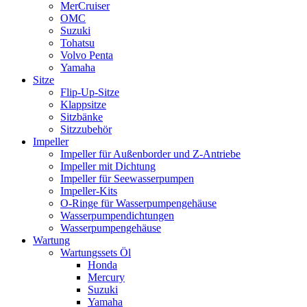
MerCruiser
OMC
Suzuki
Tohatsu
Volvo Penta
Yamaha
Sitze
Flip-Up-Sitze
Klappsitze
Sitzbänke
Sitzzubehör
Impeller
Impeller für Außenborder und Z-Antriebe
Impeller mit Dichtung
Impeller für Seewasserpumpen
Impeller-Kits
O-Ringe für Wasserpumpengehäuse
Wasserpumpendichtungen
Wasserpumpengehäuse
Wartung
Wartungssets Öl
Honda
Mercury
Suzuki
Yamaha