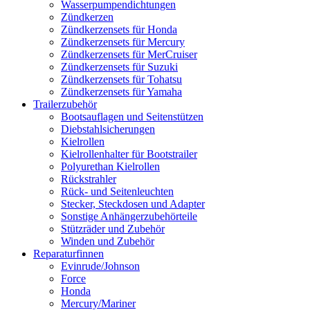
Wasserpumpendichtungen
Zündkerzen
Zündkerzensets für Honda
Zündkerzensets für Mercury
Zündkerzensets für MerCruiser
Zündkerzensets für Suzuki
Zündkerzensets für Tohatsu
Zündkerzensets für Yamaha
Trailerzubehör
Bootsauflagen und Seitenstützen
Diebstahlsicherungen
Kielrollen
Kielrollenhalter für Bootstrailer
Polyurethan Kielrollen
Rückstrahler
Rück- und Seitenleuchten
Stecker, Steckdosen und Adapter
Sonstige Anhängerzubehörteile
Stützräder und Zubehör
Winden und Zubehör
Reparaturfinnen
Evinrude/Johnson
Force
Honda
Mercury/Mariner