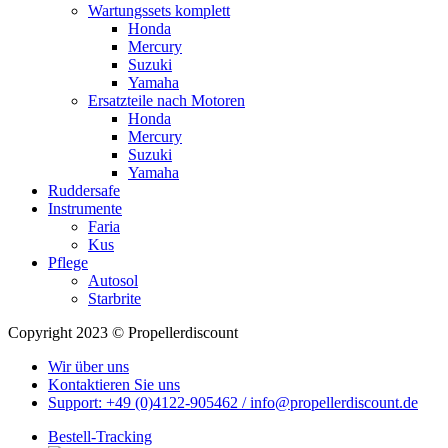
Wartungssets komplett
Honda
Mercury
Suzuki
Yamaha
Ersatzteile nach Motoren
Honda
Mercury
Suzuki
Yamaha
Ruddersafe
Instrumente
Faria
Kus
Pflege
Autosol
Starbrite
Copyright 2023 © Propellerdiscount
Wir über uns
Kontaktieren Sie uns
Support: +49 (0)4122-905462 / info@propellerdiscount.de
Bestell-Tracking