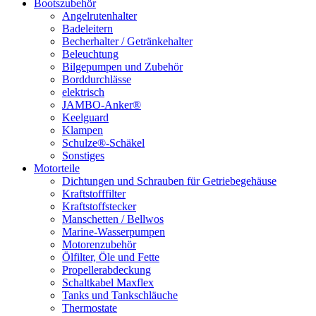
Bootszubehör
Angelrutenhalter
Badeleitern
Becherhalter / Getränkehalter
Beleuchtung
Bilgepumpen und Zubehör
Borddurchlässe
elektrisch
JAMBO-Anker®
Keelguard
Klampen
Schulze®-Schäkel
Sonstiges
Motorteile
Dichtungen und Schrauben für Getriebegehäuse
Kraftstofffilter
Kraftstoffstecker
Manschetten / Bellwos
Marine-Wasserpumpen
Motorenzubehör
Ölfilter, Öle und Fette
Propellerabdeckung
Schaltkabel Maxflex
Tanks und Tankschläuche
Thermostate