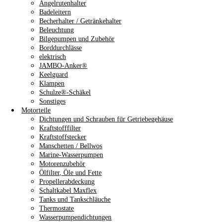
Angelrutenhalter
Badeleitern
Becherhalter / Getränkehalter
Beleuchtung
Bilgepumpen und Zubehör
Borddurchlässe
elektrisch
JAMBO-Anker®
Keelguard
Klampen
Schulze®-Schäkel
Sonstiges
Motorteile
Dichtungen und Schrauben für Getriebegehäuse
Kraftstofffilter
Kraftstoffstecker
Manschetten / Bellwos
Marine-Wasserpumpen
Motorenzubehör
Ölfilter, Öle und Fette
Propellerabdeckung
Schaltkabel Maxflex
Tanks und Tankschläuche
Thermostate
Wasserpumpendichtungen