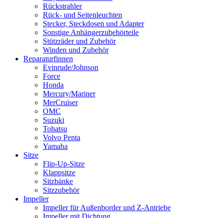
Rückstrahler
Rück- und Seitenleuchten
Stecker, Steckdosen und Adapter
Sonstige Anhängerzubehörteile
Stützräder und Zubehör
Winden und Zubehör
Reparaturfinnen
Evinrude/Johnson
Force
Honda
Mercury/Mariner
MerCruiser
OMC
Suzuki
Tohatsu
Volvo Penta
Yamaha
Sitze
Flip-Up-Sitze
Klappsitze
Sitzbänke
Sitzzubehör
Impeller
Impeller für Außenborder und Z-Antriebe
Impeller mit Dichtung