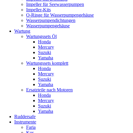
Impeller für Seewasserpumpen
Impeller-Kits
O-Ringe für Wasserpumpengehäuse
Wasserpumpendichtungen
Wasserpumpengehäuse
Wartung
Wartungssets Öl
Honda
Mercury
Suzuki
Yamaha
Wartungssets komplett
Honda
Mercury
Suzuki
Yamaha
Ersatzteile nach Motoren
Honda
Mercury
Suzuki
Yamaha
Ruddersafe
Instrumente
Faria
Kus