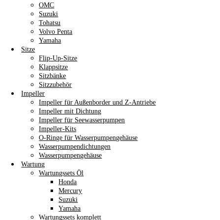
OMC
Suzuki
Tohatsu
Volvo Penta
Yamaha
Sitze
Flip-Up-Sitze
Klappsitze
Sitzbänke
Sitzzubehör
Impeller
Impeller für Außenborder und Z-Antriebe
Impeller mit Dichtung
Impeller für Seewasserpumpen
Impeller-Kits
O-Ringe für Wasserpumpengehäuse
Wasserpumpendichtungen
Wasserpumpengehäuse
Wartung
Wartungssets Öl
Honda
Mercury
Suzuki
Yamaha
Wartungssets komplett