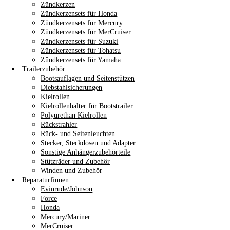
Zündkerzen
Zündkerzensets für Honda
Zündkerzensets für Mercury
Zündkerzensets für MerCruiser
Zündkerzensets für Suzuki
Zündkerzensets für Tohatsu
Zündkerzensets für Yamaha
Trailerzubehör
Bootsauflagen und Seitenstützen
Diebstahlsicherungen
Kielrollen
Kielrollenhalter für Bootstrailer
Polyurethan Kielrollen
Rückstrahler
Rück- und Seitenleuchten
Stecker, Steckdosen und Adapter
Sonstige Anhängerzubehörteile
Stützräder und Zubehör
Winden und Zubehör
Reparaturfinnen
Evinrude/Johnson
Force
Honda
Mercury/Mariner
MerCruiser