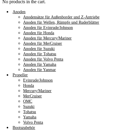
No products in the cart.
Anoden
Anodensätze für Außenborder und Z-Antriebe
Anoden für Wellen, Rümpfe und Ruderblätter
Anoden für Evinrude/Johnson
Anoden für Honda
Anoden für Mercury/Mariner
Anoden für MerCruiser
Anoden für Suzuki
Anoden für Tohatsu
Anoden für Volvo Penta
Anoden für Yamaha
Anoden für Yanmar
Propeller
Evinrude/Johnson
Honda
Mercury/Mariner
MerCruiser
OMC
Suzuki
Tohatsu
Yamaha
Volvo Penta
Bootszubehör