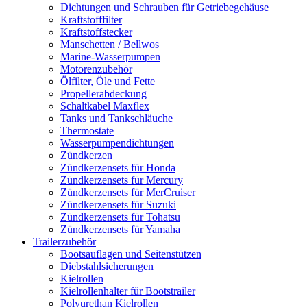
Dichtungen und Schrauben für Getriebegehäuse
Kraftstofffilter
Kraftstoffstecker
Manschetten / Bellwos
Marine-Wasserpumpen
Motorenzubehör
Ölfilter, Öle und Fette
Propellerabdeckung
Schaltkabel Maxflex
Tanks und Tankschläuche
Thermostate
Wasserpumpendichtungen
Zündkerzen
Zündkerzensets für Honda
Zündkerzensets für Mercury
Zündkerzensets für MerCruiser
Zündkerzensets für Suzuki
Zündkerzensets für Tohatsu
Zündkerzensets für Yamaha
Trailerzubehör
Bootsauflagen und Seitenstützen
Diebstahlsicherungen
Kielrollen
Kielrollenhalter für Bootstrailer
Polyurethan Kielrollen