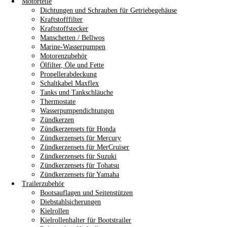
Motorteile
Dichtungen und Schrauben für Getriebegehäuse
Kraftstofffilter
Kraftstoffstecker
Manschetten / Bellwos
Marine-Wasserpumpen
Motorenzubehör
Ölfilter, Öle und Fette
Propellerabdeckung
Schaltkabel Maxflex
Tanks und Tankschläuche
Thermostate
Wasserpumpendichtungen
Zündkerzen
Zündkerzensets für Honda
Zündkerzensets für Mercury
Zündkerzensets für MerCruiser
Zündkerzensets für Suzuki
Zündkerzensets für Tohatsu
Zündkerzensets für Yamaha
Trailerzubehör
Bootsauflagen und Seitenstützen
Diebstahlsicherungen
Kielrollen
Kielrollenhalter für Bootstrailer