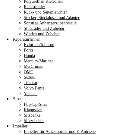
Polyurethan Kielrollen
Rückstrahler
Rück- und Seitenleuchten
Stecker, Steckdosen und Adapter
Sonstige Anhängerzubehörteile
Stützräder und Zubehör
Winden und Zubehör
Reparaturfinnen
Evinrude/Johnson
Force
Honda
Mercury/Mariner
MerCruiser
OMC
Suzuki
Tohatsu
Volvo Penta
Yamaha
Sitze
Flip-Up-Sitze
Klappsitze
Sitzbänke
Sitzzubehör
Impeller
Impeller für Außenborder und Z-Antriebe