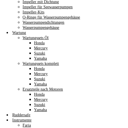
Impeller mit Dichtung
Impeller für Seewasserpumpen
Impeller-Kits
O-Ringe für Wasserpumpengehäuse
Wasserpumpendichtungen
Wasserpumpengehäuse
Wartung
Wartungssets Öl
Honda
Mercury
Suzuki
Yamaha
Wartungssets komplett
Honda
Mercury
Suzuki
Yamaha
Ersatzteile nach Motoren
Honda
Mercury
Suzuki
Yamaha
Ruddersafe
Instrumente
Faria