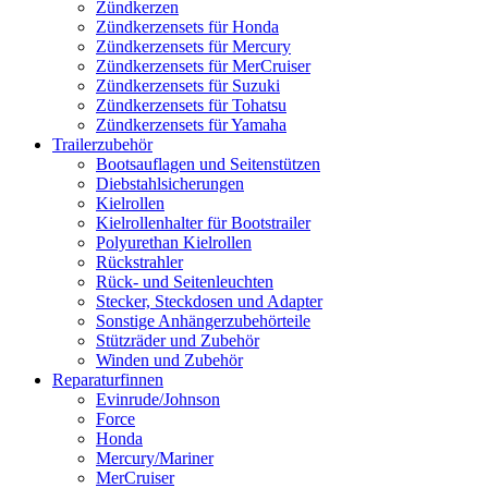
Zündkerzen
Zündkerzensets für Honda
Zündkerzensets für Mercury
Zündkerzensets für MerCruiser
Zündkerzensets für Suzuki
Zündkerzensets für Tohatsu
Zündkerzensets für Yamaha
Trailerzubehör
Bootsauflagen und Seitenstützen
Diebstahlsicherungen
Kielrollen
Kielrollenhalter für Bootstrailer
Polyurethan Kielrollen
Rückstrahler
Rück- und Seitenleuchten
Stecker, Steckdosen und Adapter
Sonstige Anhängerzubehörteile
Stützräder und Zubehör
Winden und Zubehör
Reparaturfinnen
Evinrude/Johnson
Force
Honda
Mercury/Mariner
MerCruiser