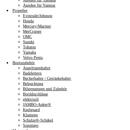
Anoden für Yamaha
Anoden für Yanmar
Propeller
Evinrude/Johnson
Honda
Mercury/Mariner
MerCruiser
OMC
Suzuki
Tohatsu
Yamaha
Volvo Penta
Bootszubehör
Angelrutenhalter
Badeleitern
Becherhalter / Getränkehalter
Beleuchtung
Bilgepumpen und Zubehör
Borddurchlässe
elektrisch
JAMBO-Anker®
Keelguard
Klampen
Schulze®-Schäkel
Sonstiges