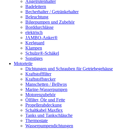
Angelrutenhalter
Badeleitern
Becherhalter / Getränkehalter
Beleuchtung
Bilgepumpen und Zubehör
Borddurchlässe
elektrisch
JAMBO-Anker®
Keelguard
Klampen
Schulze®-Schäkel
Sonstiges
Motorteile
Dichtungen und Schrauben für Getriebegehäuse
Kraftstofffilter
Kraftstoffstecker
Manschetten / Bellwos
Marine-Wasserpumpen
Motorenzubehör
Ölfilter, Öle und Fette
Propellerabdeckung
Schaltkabel Maxflex
Tanks und Tankschläuche
Thermostate
Wasserpumpendichtungen