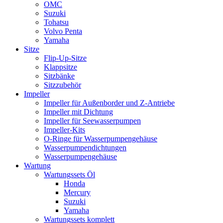
OMC
Suzuki
Tohatsu
Volvo Penta
Yamaha
Sitze
Flip-Up-Sitze
Klappsitze
Sitzbänke
Sitzzubehör
Impeller
Impeller für Außenborder und Z-Antriebe
Impeller mit Dichtung
Impeller für Seewasserpumpen
Impeller-Kits
O-Ringe für Wasserpumpengehäuse
Wasserpumpendichtungen
Wasserpumpengehäuse
Wartung
Wartungssets Öl
Honda
Mercury
Suzuki
Yamaha
Wartungssets komplett