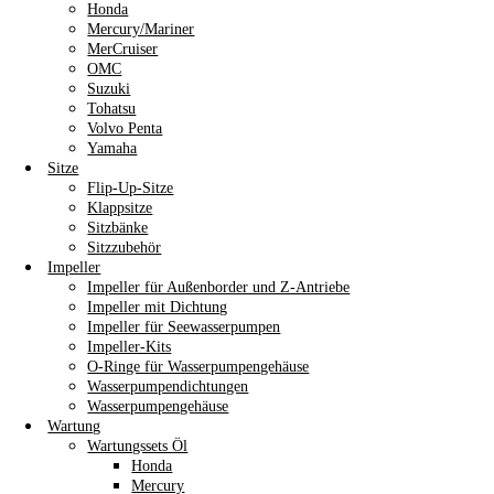
Honda
Mercury/Mariner
MerCruiser
OMC
Suzuki
Tohatsu
Volvo Penta
Yamaha
Sitze
Flip-Up-Sitze
Klappsitze
Sitzbänke
Sitzzubehör
Impeller
Impeller für Außenborder und Z-Antriebe
Impeller mit Dichtung
Impeller für Seewasserpumpen
Impeller-Kits
O-Ringe für Wasserpumpengehäuse
Wasserpumpendichtungen
Wasserpumpengehäuse
Wartung
Wartungssets Öl
Honda
Mercury