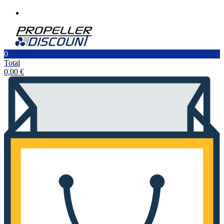
0
Total
0,00
€