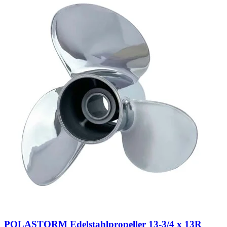
POLASTORM Edelstahlpropeller 13-3/4 x 13R