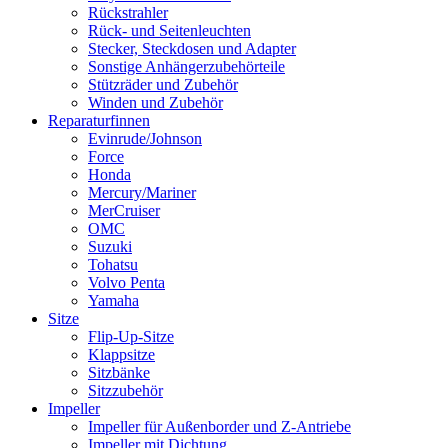
Rückstrahler
Rück- und Seitenleuchten
Stecker, Steckdosen und Adapter
Sonstige Anhängerzubehörteile
Stützräder und Zubehör
Winden und Zubehör
Reparaturfinnen
Evinrude/Johnson
Force
Honda
Mercury/Mariner
MerCruiser
OMC
Suzuki
Tohatsu
Volvo Penta
Yamaha
Sitze
Flip-Up-Sitze
Klappsitze
Sitzbänke
Sitzzubehör
Impeller
Impeller für Außenborder und Z-Antriebe
Impeller mit Dichtung