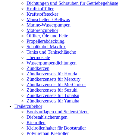
Dichtungen und Schrauben für Getriebegehäuse
Kraftstofffilter
Kraftstoffstecker
Manschetten / Bellwos
Marine-Wasserpumpen
Motorenzubehör
Ölfilter, Öle und Fette
Propellerabdeckung
Schaltkabel Maxflex
Tanks und Tankschläuche
Thermostate
Wasserpumpendichtungen
Zündkerzen
Zündkerzensets für Honda
Zündkerzensets für Mercury
Zündkerzensets für MerCruiser
Zündkerzensets für Suzuki
Zündkerzensets für Tohatsu
Zündkerzensets für Yamaha
Trailerzubehör
Bootsauflagen und Seitenstützen
Diebstahlsicherungen
Kielrollen
Kielrollenhalter für Bootstrailer
Polyurethan Kielrollen