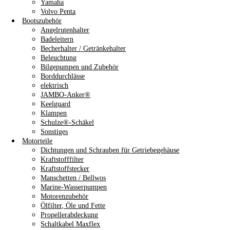
Yamaha
Volvo Penta
Bootszubehör
Angelrutenhalter
Badeleitern
Becherhalter / Getränkehalter
Beleuchtung
Bilgepumpen und Zubehör
Borddurchlässe
elektrisch
JAMBO-Anker®
Keelguard
Klampen
Schulze®-Schäkel
Sonstiges
Motorteile
Dichtungen und Schrauben für Getriebegehäuse
Kraftstofffilter
Kraftstoffstecker
Manschetten / Bellwos
Marine-Wasserpumpen
Motorenzubehör
Ölfilter, Öle und Fette
Propellerabdeckung
Schaltkabel Maxflex