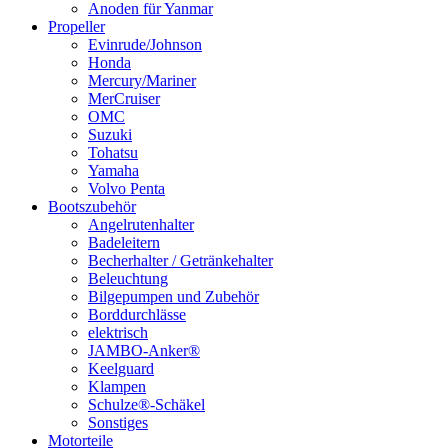
Anoden für Yanmar
Propeller
Evinrude/Johnson
Honda
Mercury/Mariner
MerCruiser
OMC
Suzuki
Tohatsu
Yamaha
Volvo Penta
Bootszubehör
Angelrutenhalter
Badeleitern
Becherhalter / Getränkehalter
Beleuchtung
Bilgepumpen und Zubehör
Borddurchlässe
elektrisch
JAMBO-Anker®
Keelguard
Klampen
Schulze®-Schäkel
Sonstiges
Motorteile