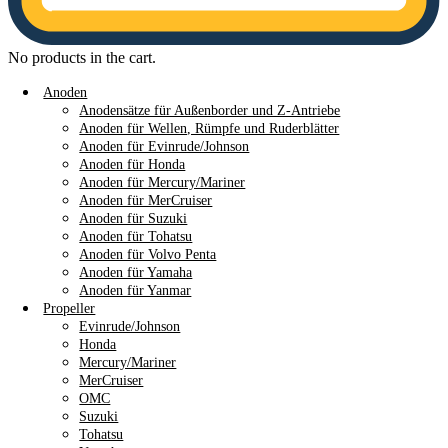
No products in the cart.
Anoden
Anodensätze für Außenborder und Z-Antriebe
Anoden für Wellen, Rümpfe und Ruderblätter
Anoden für Evinrude/Johnson
Anoden für Honda
Anoden für Mercury/Mariner
Anoden für MerCruiser
Anoden für Suzuki
Anoden für Tohatsu
Anoden für Volvo Penta
Anoden für Yamaha
Anoden für Yanmar
Propeller
Evinrude/Johnson
Honda
Mercury/Mariner
MerCruiser
OMC
Suzuki
Tohatsu