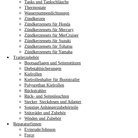
Tanks und Tankschläuche
Thermostate
Wasserpumpendichtungen
Zündkerzen
Zündkerzensets für Honda
Zündkerzensets für Mercury
Zündkerzensets für MerCruiser
Zündkerzensets für Suzuki
Zündkerzensets für Tohatsu
Zündkerzensets für Yamaha
Trailerzubehör
Bootsauflagen und Seitenstützen
Diebstahlsicherungen
Kielrollen
Kielrollenhalter für Bootstrailer
Polyurethan Kielrollen
Rückstrahler
Rück- und Seitenleuchten
Stecker, Steckdosen und Adapter
Sonstige Anhängerzubehörteile
Stützräder und Zubehör
Winden und Zubehör
Reparaturfinnen
Evinrude/Johnson
Force