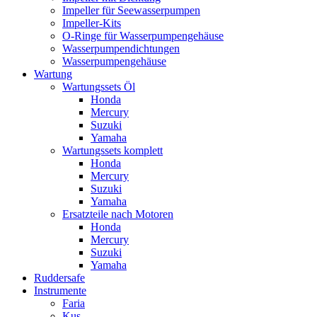
Impeller für Seewasserpumpen
Impeller-Kits
O-Ringe für Wasserpumpengehäuse
Wasserpumpendichtungen
Wasserpumpengehäuse
Wartung
Wartungssets Öl
Honda
Mercury
Suzuki
Yamaha
Wartungssets komplett
Honda
Mercury
Suzuki
Yamaha
Ersatzteile nach Motoren
Honda
Mercury
Suzuki
Yamaha
Ruddersafe
Instrumente
Faria
Kus